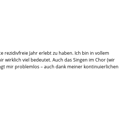
rezidivfreie Jahr erlebt zu haben. Ich bin in vollem
 wirklich viel bedeutet. Auch das Singen im Chor (wir
ngt mir problemlos – auch dank meiner kontinuierlichen
gebnissen bei gleicher Vorerkrankung wie ich. Deshalb
e für Ihre weitere berufliche und persönliche Zukunft. Ich