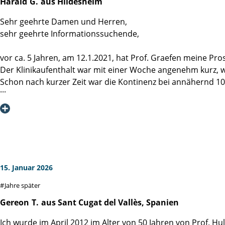
Harald
G.
aus Hildesheim
Sehr geehrte Damen und Herren,
sehr geehrte Informationssuchende,
vor ca. 5 Jahren, am 12.1.2021, hat Prof. Graefen meine Pros
Der Klinikaufenthalt war mit einer Woche angenehm kurz, 
Schon nach kurzer Zeit war die Kontinenz bei annähernd 100%
Die regelmäßigen Nachsorgeuntersuchungen lassen mich au
Professor Graefen, vielen Dank für die hervorragende Oper
Frau Jark, vielen Dank für die freundliche Aufnahme und We
Frau Dr. v. Breunig, mittlerweile an anderer Stelle tätig, ha
Ein großes Dankeschön geht an das ganze Team, u.a. an die 
Und dass wir Patienten unsere Ängste abends mit einem (od
Ich bin sicher, dass auch woanders sehr gute Arbeit geleiste
15. Januar 2026
Versorgung und Unterbringung, im Fall des Falles niemand 
Jahre später
Gereon
T.
aus Sant Cugat del Vallès, Spanien
Ich wurde im April 2012 im Alter von 50 Jahren von Prof. H