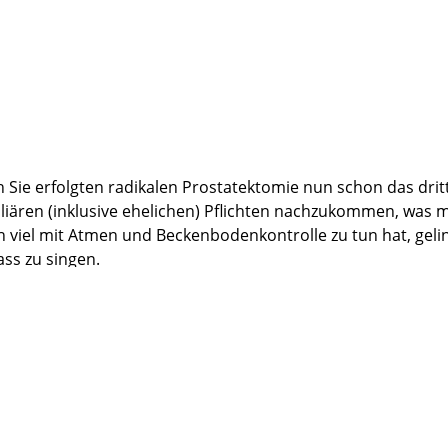
 Sie erfolgten radikalen Prostatektomie nun schon das dritte 
ären (inklusive ehelichen) Pflichten nachzukommen, was mir
h viel mit Atmen und Beckenbodenkontrolle zu tun hat, geli
ass zu singen.
 immer wieder von Patienten mit wesentlich schlechteren Er
erative Arbeit an mir bedanken und wünsche Ihnen alles Gut