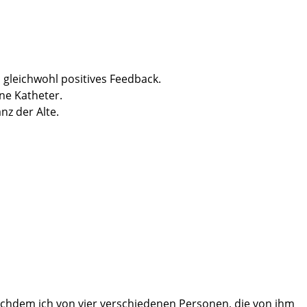
, gleichwohl positives Feedback.
ne Katheter.
nz der Alte.
n Dank dafür.
Pfleger Olaf, Henning und Jan.
hat es gutgetan, vielen Dank auch dafür.
darauf sollte, in Verbindung mit der außergewöhnlich guten
 nachdem ich von vier verschiedenen Personen, die von ihm