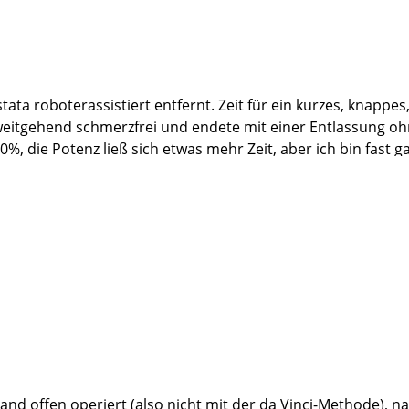
tata roboterassistiert entfernt. Zeit für ein kurzes, knappes
weitgehend schmerzfrei und endete mit einer Entlassung oh
, die Potenz ließ sich etwas mehr Zeit, aber ich bin fast ga
f dauerhafte Krebsfreiheit hoffen.
ation,
iterleitung an den Herrn Professor,
t mich sanft, aber unwiderstehlich, in Narkose versetzt, viele
Schwestern Liane, Sandra, Antonia und Stefanie, sowie die 
er auch mal zwei) Glas Wein bekämpfen konnten,...also mir 
t wird, aber dieses geballte Fachwissen ist so einzigartig, 
verzichten.
uland offen operiert (also nicht mit der da Vinci-Methode),