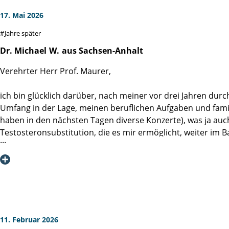
17. Mai 2026
Jahre später
Dr. Michael
W.
aus Sachsen-Anhalt
Verehrter Herr Prof. Maurer,
ich bin glücklich darüber, nach meiner vor drei Jahren durch
Umfang in der Lage, meinen beruflichen Aufgaben und famili
haben in den nächsten Tagen diverse Konzerte), was ja auc
Testosteronsubstitution, die es mir ermöglicht, weiter im B
Durch meine Frau, welche Hausärztin ist, erfahre ich auch
möchte ich mich bei Ihnen erneut für Ihre hervorragende op
verbleibe mit besten Grüßen.
11. Februar 2026