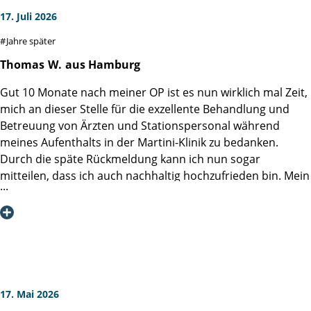
17. Juli 2026
Jahre später
Thomas
W.
aus Hamburg
Gut 10 Monate nach meiner OP ist es nun wirklich mal Zeit,
mich an dieser Stelle für die exzellente Behandlung und
Betreuung von Ärzten und Stationspersonal während
meines Aufenthalts in der Martini-Klinik zu bedanken.
Durch die späte Rückmeldung kann ich nun sogar
mitteilen, dass ich auch nachhaltig hochzufrieden bin. Mein
besonderer Dank gilt hier der Operateurin Dr. Kühl. Sie hat
es hingekriegt, dass ich seit dem Tag, an dem der Katheter
gezogen wurde, null Probleme hatte, das Wasser zu halten.
Mein Urologe ist jedes Mal begeistert, wenn er meinen
Unterbauch schallt.
17. Mai 2026