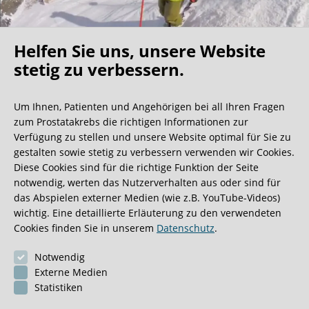
Helfen Sie uns, unsere Website
Oh what a ride!
stetig zu verbessern.
Um Ihnen, Patienten und Angehörigen bei all Ihren Fragen
Wir bekommen ja viele tolle Gästebucheinträge,
zum Prostatakrebs die richtigen Informationen zur
aber dieser ist doch sehr ungewöhnlich.
Verfügung zu stellen und unsere Website optimal für Sie zu
gestalten sowie stetig zu verbessern verwenden wir Cookies.
Diese Cookies sind für die richtige Funktion der Seite
0:40 Minuten
notwendig, werten das Nutzerverhalten aus oder sind für
das Abspielen externer Medien (wie z.B. YouTube-Videos)
wichtig. Eine detaillierte Erläuterung zu den verwendeten
Cookies finden Sie in unserem
Datenschutz
.
Notwendig
Externe Medien
Statistiken