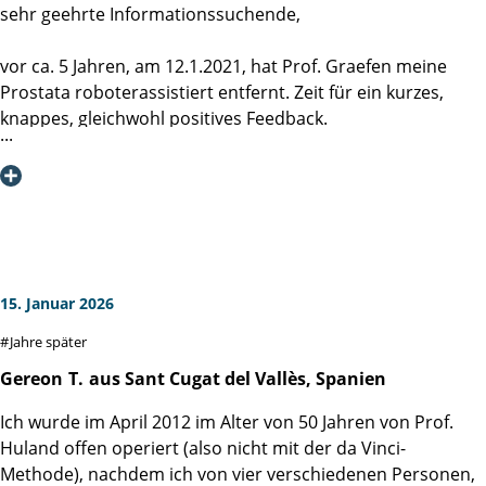
sehr geehrte Informationssuchende,
vor ca. 5 Jahren, am 12.1.2021, hat Prof. Graefen meine
Prostata roboterassistiert entfernt. Zeit für ein kurzes,
knappes, gleichwohl positives Feedback.
Der Klinikaufenthalt war mit einer Woche angenehm kurz,
weitgehend schmerzfrei und endete mit einer Entlassung
ohne Katheter.
Schon nach kurzer Zeit war die Kontinenz bei annähernd
100%, die Potenz ließ sich etwas mehr Zeit, aber ich bin fast
ganz der Alte.
Die regelmäßigen Nachsorgeuntersuchungen lassen mich
15. Januar 2026
auf dauerhafte Krebsfreiheit hoffen.
Jahre später
Professor Graefen, vielen Dank für die hervorragende
Operation,
Gereon
T.
aus Sant Cugat del Vallès, Spanien
Frau Jark, vielen Dank für die freundliche Aufnahme und
Ich wurde im April 2012 im Alter von 50 Jahren von Prof.
Weiterleitung an den Herrn Professor,
Huland offen operiert (also nicht mit der da Vinci-
Frau Dr. v. Breunig, mittlerweile an anderer Stelle tätig, hat
Methode), nachdem ich von vier verschiedenen Personen,
mich sanft, aber unwiderstehlich, in Narkose versetzt,