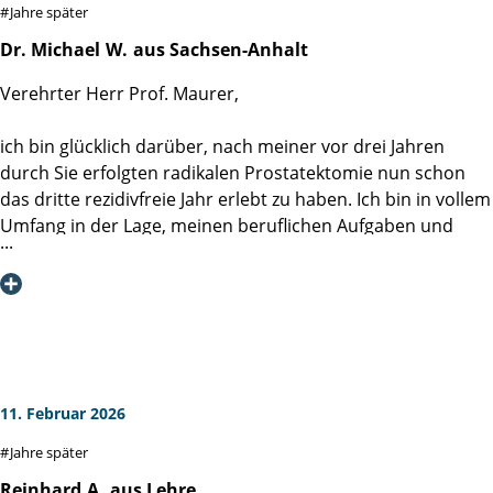
Jahre später
Dr. Michael
W.
aus Sachsen-Anhalt
Verehrter Herr Prof. Maurer,
ich bin glücklich darüber, nach meiner vor drei Jahren
durch Sie erfolgten radikalen Prostatektomie nun schon
das dritte rezidivfreie Jahr erlebt zu haben. Ich bin in vollem
Umfang in der Lage, meinen beruflichen Aufgaben und
familiären (inklusive ehelichen) Pflichten nachzukommen,
was mir wirklich viel bedeutet. Auch das Singen im Chor
(wir haben in den nächsten Tagen diverse Konzerte), was ja
auch viel mit Atmen und Beckenbodenkontrolle zu tun hat,
gelingt mir problemlos – auch dank meiner
kontinuierlichen Testosteronsubstitution, die es mir
ermöglicht, weiter im Bass zu singen.
11. Februar 2026
Jahre später
Durch meine Frau, welche Hausärztin ist, erfahre ich auch
immer wieder von Patienten mit wesentlich schlechteren
Reinhard
A.
aus Lehre