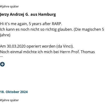
Selbstverständlichkeit ist. Ich wünsche Ihnen allen weiter
Jahre später
viel Glück und Kraft bei Ihrer beruflichen Tätigkeit und für
die Patienten weiter so tolle Heilungserfolge.
Jerzy Andrzej
G.
aus Hamburg
Hi it's me again, 5 years after RARP.
Ich kann es noch nicht so richtig glauben. (Die magischen 5
Jahre)
Am 30.03.2020 operiert worden (da Vinci).
Noch einmal möchte ich mich bei Herrn Prof. Thomas
Steuber und seinem OP-Team für die Chance, die ich
bekommen habe, herzlich bedanken.
Auch vielen Dank an Frau Dr. Ann Beckmann für die
komplikationslose Biopsie und ihre mir gegenüber nette
Art.
18. Oktober 2024
1.) PSA in nicht messbarem Bereich (6.03.25)
Jahre später
2.) Kontinenz bis jetzt perfekt.