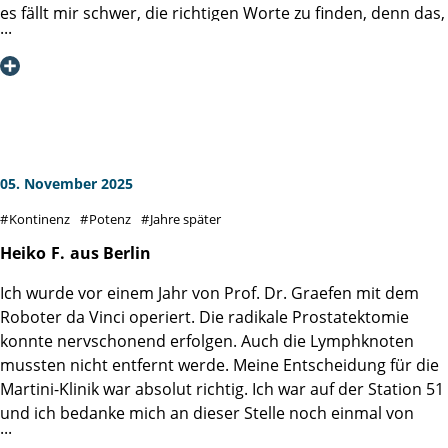
es fällt mir schwer, die richtigen Worte zu finden, denn das,
sehr gut.
was ich empfinde, geht weit über ein einfaches „Danke“
hinaus. Dieser Brief kommt aus tiefstem Herzen.
Am 30. Juli 2021 wurde ich in Ihrer Klinik wegen eines
bereits weit fortgeschrittenen Prostatakarzinoms operiert.
Die Diagnose lautete:
Prostatakarzinom C61, pT3b, Gleason 4+3 = 7 mit tertiärem
05. November 2025
Grad 5, pN1 (2/29), L1, V0, R1.
Kontinenz
Potenz
Jahre später
Eine Diagnose, die einem den Boden unter den Füßen
wegzieht und große Angst auslöst.
Heiko
F.
aus Berlin
Ich wurde vor einem Jahr von Prof. Dr. Graefen mit dem
In dieser extrem belastenden Situation habe ich in der
Roboter da Vinci operiert. Die radikale Prostatektomie
Martini-Klinik etwas erfahren, das unbezahlbar ist:
konnte nervschonend erfolgen. Auch die Lymphknoten
Vertrauen, höchste fachliche Kompetenz, Menschlichkeit
mussten nicht entfernt werde. Meine Entscheidung für die
und absolute Hingabe an den Patienten.
Martini-Klinik war absolut richtig. Ich war auf der Station 51
und ich bedanke mich an dieser Stelle noch einmal von
Herr Professor Steuber hat mich konventionell, also ohne
ganzem Herzen bei Herrn Prof. Dr. Graefen, der trotz
Robotertechnik, operiert – eine Entscheidung, die sich im