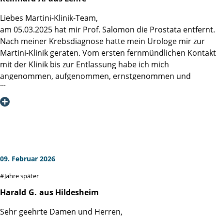
Ergebnissen bei gleicher Vorerkrankung wie ich. Deshalb
Liebes Martini-Klinik-Team,
möchte ich mich bei Ihnen erneut für Ihre hervorragende
am 05.03.2025 hat mir Prof. Salomon die Prostata entfernt.
operative Arbeit an mir bedanken und wünsche Ihnen alles
Nach meiner Krebsdiagnose hatte mein Urologe mir zur
Gute für Ihre weitere berufliche und persönliche Zukunft.
Martini-Klinik geraten. Vom ersten fernmündlichen Kontakt
Ich verbleibe mit besten Grüßen.
mit der Klinik bis zur Entlassung habe ich mich
angenommen, aufgenommen, ernstgenommen und
phantastisch 'betüddelt', würde der Hamburger sagen,
gefühlt.
Meine größte Angst, anschließend nicht mehr 'dicht' zu
sein, hat sich in Luft aufgelöst. Von der ersten Sekunde
nach dem Aufwachen nach der OP bis zum heutigen Tage
hat kein Tropfen Urin ungenehmigt meine Blase verlassen.
Mein Freundeskreis weiß inzwischen, an wen man sich mit
09. Februar 2026
Prostataproblemen zu wenden hat.
Jahre später
Nach fast einem Jahr nochmals ein herzlicher Dank an das
Team.
Harald
G.
aus Hildesheim
Sehr geehrte Damen und Herren,