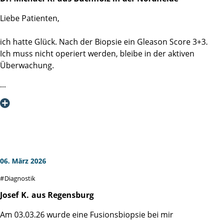
Liebe Patienten,
ich hatte Glück. Nach der Biopsie ein Gleason Score 3+3.
Ich muss nicht operiert werden, bleibe in der aktiven
Überwachung.
Aus diesem Anlass möchte ich einmal die exzellente
Diagnostik der Martini-Klinik loben. Jeder hat vor der
Biopsie Angst, im Hinblick darauf, was auf dem Spiel steht.
Das Team der Martini-Klinik weiß genau, in welcher
Stresssituation man sich befindet. Schon der Empfang ist
deswegen sehr freundlich, sachlich, ruhig und aufklärend.
06. März 2026
Bei der Biopsie handelte es ich um eine perineale
Diagnostik
Fusionsbiopsie, d.h. das Bild des MRT und das Bild des
rektalen Ultraschalls werden elektronisch
Josef
K.
aus Regensburg
übereinandergelegt, sodass mit der Biopsienadel exakt die
Am 03.03.26 wurde eine Fusionsbiopsie bei mir
verdächtigen Bereiche getroffen und schwerpunktmäßig