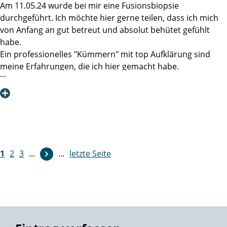
Bei der Behandlung eines Prostatakarzinoms ist die
Am 11.05.24 wurde bei mir eine Fusionsbiopsie
Martini-Klinik aus meinen Erfahrungen die beste Wahl. Das
durchgeführt. Ich möchte hier gerne teilen, dass ich mich
werde ich allen aus meinem Bekanntenkreis, die sich mit
von Anfang an gut betreut und absolut behütet gefühlt
dem Thema beschäftigen (müssen) auch so vermitteln, ob
habe.
sie es nun hören wollen oder nicht.
Ein professionelles "Kümmern" mit top Aufklärung sind
meine Erfahrungen, die ich hier gemacht habe.
Herzlichst
Danke an Frau Dr. Linse und Frau Daumen!
Manfred K
1
2
3
...
...
letzte Seite