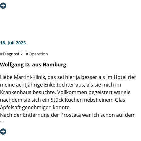
Spezialisierung, Ergebnistransparenz und
Patientenorientierung, 2018) eines Besseren belehrt. Die
Deckungsgleichheit des formulierten hohen Anspruches
mit meinem sehr persönlichem und individuellen Erlebnis
im Sommer 2025 hat mich tief beeindruckt.
18. Juli 2025
Diesen formulierten Anspruch der Patientenorientierung
Diagnostik
Operation
habe ich - entlang der gesamten Prozesskette von Check-In
bis Entlassung und als von jedem Mitarbeitenden mit jeder
Wolfgang
D.
aus Hamburg
Faser gelebt - erleben dürfen. Man spürt die klugen
Liebe Martini-Klinik, das sei hier ja besser als im Hotel rief
Gedanken und die gute Implementierung derer, vor allem
meine achtjährige Enkeltochter aus, als sie mich im
aber erlebt man die durchgehend pro-aktive und
Krankenhaus besuchte. Vollkommen begeistert war sie
zugewandte Haltung aller Mitarbeitenden. Diese
nachdem sie sich ein Stück Kuchen nebst einem Glas
Patientenorientierung habe ich als ein Puzzle mit vielen
Apfelsaft genehmigen konnte.
kleinen Steinen und vor allem einer großen gemeinsamen
Nach der Entfernung der Prostata war ich schon auf dem
inneren Überzeugung wahrgenommen.
Weg der Besserung, 5 Tage nach der OP konnte ich
entlassen werden.
Neben der medizinischen Exzellenz, hat dies meine
Ärztinnen und Ärzte sowie das Pflegepersonal arbeiten
allergrößte Anerkennung und tiefste Dankbarkeit!