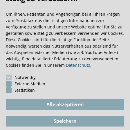
Oh what a ride!
Um Ihnen, Patienten und Angehörigen bei all Ihren Fragen
Wir bekommen ja viele tolle Gästebucheinträge,
zum Prostatakrebs die richtigen Informationen zur
aber dieser ist doch sehr ungewöhnlich.
Verfügung zu stellen und unsere Website optimal für Sie zu
gestalten sowie stetig zu verbessern verwenden wir Cookies.
Diese Cookies sind für die richtige Funktion der Seite
0:40 Minuten
notwendig, werten das Nutzerverhalten aus oder sind für
das Abspielen externer Medien (wie z.B. YouTube-Videos)
wichtig. Eine detaillierte Erläuterung zu den verwendeten
Cookies finden Sie in unserem
Datenschutz
.
Notwendig
Externe Medien
Statistiken
Alle akzeptieren
Speichern
Impressum
BioGKV