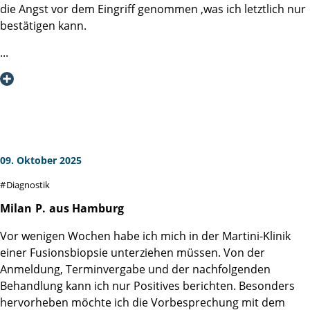
die Angst vor dem Eingriff genommen ,was ich letztlich nur
Ich kann die Martini-Klinik nur bestens empfehlen, denn da
bestätigen kann.
wird man als Mensch wahrgenommen und nicht nur als
Patientennummer!
An Alle die es noch vor sich haben - MAENNER, ES TUT
NICHT WEH !!!
Ich möchte mich hiermit nochmals bei der ausführende
Ärztin Frau Linse und dem Team der Diagnostik für die
fürsorgliche Betreuung während und nach der Behandlung
bedanken !
09. Oktober 2025
Diagnostik
Milan
P.
aus Hamburg
Vor wenigen Wochen habe ich mich in der Martini-Klinik
einer Fusionsbiopsie unterziehen müssen. Von der
Anmeldung, Terminvergabe und der nachfolgenden
Behandlung kann ich nur Positives berichten. Besonders
hervorheben möchte ich die Vorbesprechung mit dem