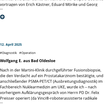
Vielen Dank noch einmal und alles Gute für die Zukunft !
vortragen von Erich Kästner, Eduard Mörike und Georg
Trakl. Das lenkte mich ab und die Damen waren so
begeistert, wie es ein Rezitator von Gedichten gerne hat.
Allen künftigen Patienten des Teams Linse / Bardowicks
kann ich nur raten, einige Gedichte parat zu haben.
Dankbarere Zuhörerinnen kann man sich nicht vorstellen.
Mit herzlichen Grüßen
12. April 2025
Diagnostik
Operation
Wolfgang
E.
aus Bad Oldesloe
Nach in der Martini-Klinik durchgeführter Fusionsbiopsie,
die den Verdacht auf ein Prostatakarzinom bestätigte, und
anschließender PSMA-PET/CT (Ausbreitungsdiagnostik) im
Fachbereich Nuklearmedizin am UKE, wurde ich ­– nach
vorherigem Aufklärungsgespräch von Herrn PD Dr. Felix
Preisser operiert (da Vinci®-roboterassistierte radikale
Prostatektomie). Über den problemlosen Verlauf der