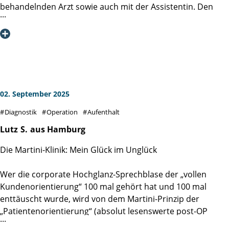
behandelnden Arzt sowie auch mit der Assistentin. Den
Eingriff selbst führte der Arzt, Herr Jan Palec, sehr
professionell und äußerst einfühlsam aus, wofür ich mich
an dieser Stelle nochmals ganz herzlich bedanken möchte -
im übrigen auch für die schnelle telefonische Mitteilung
des Untersuchungsergebnisses. Ich kann die Martini-Klinik
voll und ganz empfehlen.
02. September 2025
Diagnostik
Operation
Aufenthalt
Lutz
S.
aus Hamburg
Die Martini-Klinik: Mein Glück im Unglück
Wer die corporate Hochglanz-Sprechblase der „vollen
Kundenorientierung“ 100 mal gehört hat und 100 mal
enttäuscht wurde, wird von dem Martini-Prinzip der
„Patientenorientierung“ (absolut lesenswerte post-OP
Lektüre: DAS MARTINI-PRINZIP, Spitzenmedizin durch