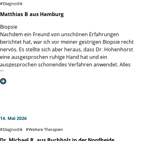
Diagnostik
Matthias
B
aus Hamburg
Biopsie
Nachdem ein Freund von unschönen Erfahrungen
berichtet hat, war ich vor meiner gestrigen Biopsie recht
nervös. Es stellte sich aber heraus, dass Dr. Hohenhorst
eine ausgesprochen ruhige Hand hat und ein
ausgesprochen schonendes Verfahren anwendet. Alles
halb so schlimm, nach der lokalen Betäubung ist man
schon fast fertig. Also keine Sorge vor der Biopsie.
M.B.
14. Mai 2026
Diagnostik
Weitere Therapien
Dr. Michael
R.
aus Buchholz in der Nordheide