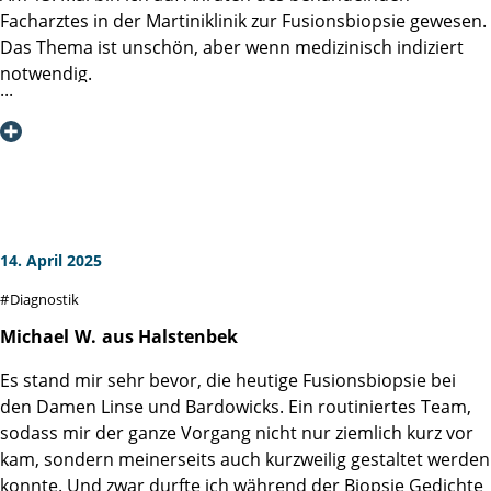
Großer Respekt ist geblieben, aber damit konnte/kann ich
Facharztes in der Martiniklinik zur Fusionsbiopsie gewesen.
umgehen.
Das Thema ist unschön, aber wenn medizinisch indiziert
Nicht zuletzt ergab sich auch eine rege Diskussion unter
notwendig.
den Teilnehmern, die alle das gleiche Thema verarbeiten
Mein Dank gilt Allen im Prozess Involvierten: Information,
müssen. Mir hat auch das geholfen.
Anmeldung, Aufklärung und Behandlung.
Im Vorwege wurde mir das Procedere berichtet, was mich
Herzlichen Dank an die Organisatoren & die Vortragenden
erwartet. Das Wochenende davor war psychisch
für ihren Einsatz & ihre Zeit. Ich denke diese
anstrengend und immer wieder Gedanken an eine
Informationsserie ist beispiellos und ein weiteres
kurzfristige Absage des Termins.
"Puzzlestück" für die hervorragenden Abläufe &
14. April 2025
Arbeitsprozesse in der Martini-Klinik.
Ich möchte mich hier ausdrücklich gegen Angstgedanken
Diagnostik
aussprechen. Das medizinische Team versorgt den
Patienten mit allen notwendigen Informationen und ist in
Michael
W.
aus Halstenbek
allen Fragen offen. Es wäre übertrieben zu sagen, das die
Es stand mir sehr bevor, die heutige Fusionsbiopsie bei
Behandlung Spaß gemacht hat, aber die professionelle
den Damen Linse und Bardowicks. Ein routiniertes Team,
Herangehensweise hat für Vertrauen und Zuversicht
sodass mir der ganze Vorgang nicht nur ziemlich kurz vor
gesorgt.
kam, sondern meinerseits auch kurzweilig gestaltet werden
konnte. Und zwar durfte ich während der Biopsie Gedichte