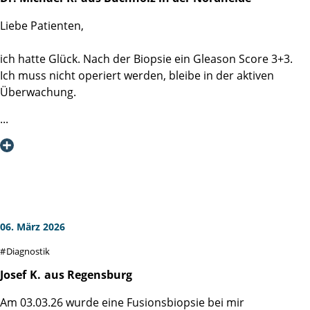
Liebe Patienten,
ich hatte Glück. Nach der Biopsie ein Gleason Score 3+3.
Ich muss nicht operiert werden, bleibe in der aktiven
Überwachung.
Aus diesem Anlass möchte ich einmal die exzellente
Diagnostik der Martini-Klinik loben. Jeder hat vor der
Biopsie Angst, im Hinblick darauf, was auf dem Spiel steht.
Das Team der Martini-Klinik weiß genau, in welcher
Stresssituation man sich befindet. Schon der Empfang ist
deswegen sehr freundlich, sachlich, ruhig und aufklärend.
06. März 2026
Bei der Biopsie handelte es ich um eine perineale
Diagnostik
Fusionsbiopsie, d.h. das Bild des MRT und das Bild des
rektalen Ultraschalls werden elektronisch
Josef
K.
aus Regensburg
übereinandergelegt, sodass mit der Biopsienadel exakt die
Am 03.03.26 wurde eine Fusionsbiopsie bei mir
verdächtigen Bereiche getroffen und schwerpunktmäßig