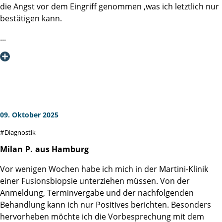
die Angst vor dem Eingriff genommen ,was ich letztlich nur
Ich kann die Martini-Klinik nur bestens empfehlen, denn da
bestätigen kann.
wird man als Mensch wahrgenommen und nicht nur als
Patientennummer!
An Alle die es noch vor sich haben - MAENNER, ES TUT
NICHT WEH !!!
Ich möchte mich hiermit nochmals bei der ausführende
Ärztin Frau Linse und dem Team der Diagnostik für die
fürsorgliche Betreuung während und nach der Behandlung
bedanken !
09. Oktober 2025
Diagnostik
Milan
P.
aus Hamburg
Vor wenigen Wochen habe ich mich in der Martini-Klinik
einer Fusionsbiopsie unterziehen müssen. Von der
Anmeldung, Terminvergabe und der nachfolgenden
Behandlung kann ich nur Positives berichten. Besonders
hervorheben möchte ich die Vorbesprechung mit dem