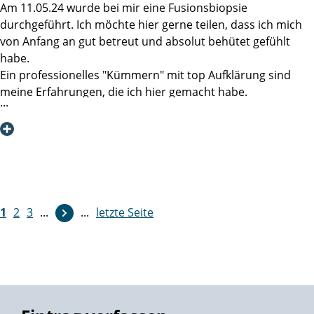
Bei der Behandlung eines Prostatakarzinoms ist die
Am 11.05.24 wurde bei mir eine Fusionsbiopsie
Martini-Klinik aus meinen Erfahrungen die beste Wahl. Das
durchgeführt. Ich möchte hier gerne teilen, dass ich mich
werde ich allen aus meinem Bekanntenkreis, die sich mit
von Anfang an gut betreut und absolut behütet gefühlt
dem Thema beschäftigen (müssen) auch so vermitteln, ob
habe.
sie es nun hören wollen oder nicht.
Ein professionelles "Kümmern" mit top Aufklärung sind
meine Erfahrungen, die ich hier gemacht habe.
Herzlichst
Danke an Frau Dr. Linse und Frau Daumen!
Manfred K
1
2
3
...
...
letzte Seite