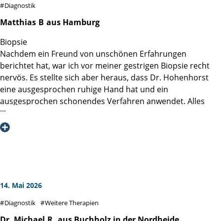
Diagnostik
Matthias
B
aus Hamburg
Biopsie
Nachdem ein Freund von unschönen Erfahrungen
berichtet hat, war ich vor meiner gestrigen Biopsie recht
nervös. Es stellte sich aber heraus, dass Dr. Hohenhorst
eine ausgesprochen ruhige Hand hat und ein
ausgesprochen schonendes Verfahren anwendet. Alles
halb so schlimm, nach der lokalen Betäubung ist man
schon fast fertig. Also keine Sorge vor der Biopsie.
M.B.
14. Mai 2026
Diagnostik
Weitere Therapien
Dr. Michael
R.
aus Buchholz in der Nordheide