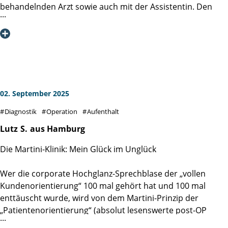
behandelnden Arzt sowie auch mit der Assistentin. Den
Eingriff selbst führte der Arzt, Herr Jan Palec, sehr
professionell und äußerst einfühlsam aus, wofür ich mich
an dieser Stelle nochmals ganz herzlich bedanken möchte -
im übrigen auch für die schnelle telefonische Mitteilung
des Untersuchungsergebnisses. Ich kann die Martini-Klinik
voll und ganz empfehlen.
02. September 2025
Diagnostik
Operation
Aufenthalt
Lutz
S.
aus Hamburg
Die Martini-Klinik: Mein Glück im Unglück
Wer die corporate Hochglanz-Sprechblase der „vollen
Kundenorientierung“ 100 mal gehört hat und 100 mal
enttäuscht wurde, wird von dem Martini-Prinzip der
„Patientenorientierung“ (absolut lesenswerte post-OP
Lektüre: DAS MARTINI-PRINZIP, Spitzenmedizin durch