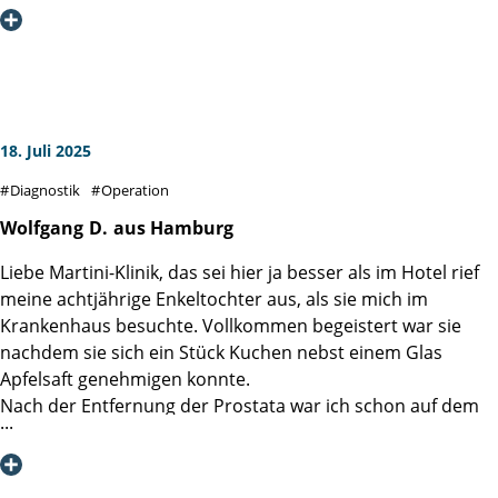
Spezialisierung, Ergebnistransparenz und
Patientenorientierung, 2018) eines Besseren belehrt. Die
Deckungsgleichheit des formulierten hohen Anspruches
mit meinem sehr persönlichem und individuellen Erlebnis
im Sommer 2025 hat mich tief beeindruckt.
18. Juli 2025
Diesen formulierten Anspruch der Patientenorientierung
Diagnostik
Operation
habe ich - entlang der gesamten Prozesskette von Check-In
bis Entlassung und als von jedem Mitarbeitenden mit jeder
Wolfgang
D.
aus Hamburg
Faser gelebt - erleben dürfen. Man spürt die klugen
Liebe Martini-Klinik, das sei hier ja besser als im Hotel rief
Gedanken und die gute Implementierung derer, vor allem
meine achtjährige Enkeltochter aus, als sie mich im
aber erlebt man die durchgehend pro-aktive und
Krankenhaus besuchte. Vollkommen begeistert war sie
zugewandte Haltung aller Mitarbeitenden. Diese
nachdem sie sich ein Stück Kuchen nebst einem Glas
Patientenorientierung habe ich als ein Puzzle mit vielen
Apfelsaft genehmigen konnte.
kleinen Steinen und vor allem einer großen gemeinsamen
Nach der Entfernung der Prostata war ich schon auf dem
inneren Überzeugung wahrgenommen.
Weg der Besserung, 5 Tage nach der OP konnte ich
entlassen werden.
Neben der medizinischen Exzellenz, hat dies meine
Ärztinnen und Ärzte sowie das Pflegepersonal arbeiten
allergrößte Anerkennung und tiefste Dankbarkeit!