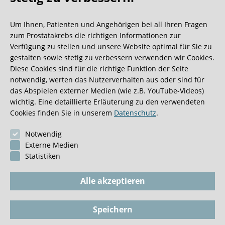
Oh what a ride!
Um Ihnen, Patienten und Angehörigen bei all Ihren Fragen
Wir bekommen ja viele tolle Gästebucheinträge,
zum Prostatakrebs die richtigen Informationen zur
aber dieser ist doch sehr ungewöhnlich.
Verfügung zu stellen und unsere Website optimal für Sie zu
gestalten sowie stetig zu verbessern verwenden wir Cookies.
Diese Cookies sind für die richtige Funktion der Seite
0:40 Minuten
notwendig, werten das Nutzerverhalten aus oder sind für
das Abspielen externer Medien (wie z.B. YouTube-Videos)
wichtig. Eine detaillierte Erläuterung zu den verwendeten
Cookies finden Sie in unserem
Datenschutz
.
Notwendig
Externe Medien
Statistiken
Alle akzeptieren
Speichern
Impressum
BioGKV