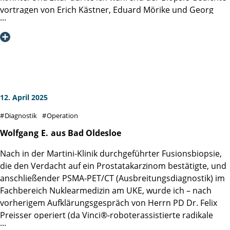
Vielen Dank noch einmal und alles Gute für die Zukunft !
vortragen von Erich Kästner, Eduard Mörike und Georg
Trakl. Das lenkte mich ab und die Damen waren so
begeistert, wie es ein Rezitator von Gedichten gerne hat.
Allen künftigen Patienten des Teams Linse / Bardowicks
kann ich nur raten, einige Gedichte parat zu haben.
Dankbarere Zuhörerinnen kann man sich nicht vorstellen.
Mit herzlichen Grüßen
12. April 2025
Diagnostik
Operation
Wolfgang
E.
aus Bad Oldesloe
Nach in der Martini-Klinik durchgeführter Fusionsbiopsie,
die den Verdacht auf ein Prostatakarzinom bestätigte, und
anschließender PSMA-PET/CT (Ausbreitungsdiagnostik) im
Fachbereich Nuklearmedizin am UKE, wurde ich ­– nach
vorherigem Aufklärungsgespräch von Herrn PD Dr. Felix
Preisser operiert (da Vinci®-roboterassistierte radikale
Prostatektomie). Über den problemlosen Verlauf der