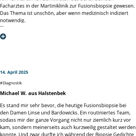
Großer Respekt ist geblieben, aber damit konnte/kann ich
Facharztes in der Martiniklinik zur Fusionsbiopsie gewesen.
umgehen.
Das Thema ist unschön, aber wenn medizinisch indiziert
Nicht zuletzt ergab sich auch eine rege Diskussion unter
notwendig.
den Teilnehmern, die alle das gleiche Thema verarbeiten
Mein Dank gilt Allen im Prozess Involvierten: Information,
müssen. Mir hat auch das geholfen.
Anmeldung, Aufklärung und Behandlung.
Im Vorwege wurde mir das Procedere berichtet, was mich
Herzlichen Dank an die Organisatoren & die Vortragenden
erwartet. Das Wochenende davor war psychisch
für ihren Einsatz & ihre Zeit. Ich denke diese
anstrengend und immer wieder Gedanken an eine
Informationsserie ist beispiellos und ein weiteres
kurzfristige Absage des Termins.
"Puzzlestück" für die hervorragenden Abläufe &
14. April 2025
Arbeitsprozesse in der Martini-Klinik.
Ich möchte mich hier ausdrücklich gegen Angstgedanken
Diagnostik
aussprechen. Das medizinische Team versorgt den
Patienten mit allen notwendigen Informationen und ist in
Michael
W.
aus Halstenbek
allen Fragen offen. Es wäre übertrieben zu sagen, das die
Es stand mir sehr bevor, die heutige Fusionsbiopsie bei
Behandlung Spaß gemacht hat, aber die professionelle
den Damen Linse und Bardowicks. Ein routiniertes Team,
Herangehensweise hat für Vertrauen und Zuversicht
sodass mir der ganze Vorgang nicht nur ziemlich kurz vor
gesorgt.
kam, sondern meinerseits auch kurzweilig gestaltet werden
konnte. Und zwar durfte ich während der Biopsie Gedichte