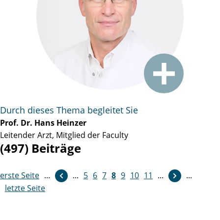
Durch dieses Thema begleitet Sie
Prof. Dr. Hans Heinzer
Leitender Arzt, Mitglied der Faculty
(497) Beiträge
erste Seite
...
weiter
...
5
6
7
8
9
10
11
...
...
letzte Seite