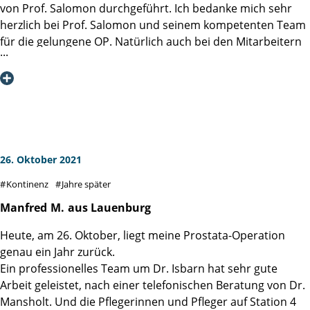
mit den unangenehmen Begleiterscheinungen der ersten
von Prof. Salomon durchgeführt. Ich bedanke mich sehr
haben zu können, hatte ich die Martini-Klink ausgesucht.
beiden Tage nach dem Eingriff klar zu kommen und mich
herzlich bei Prof. Salomon und seinem kompetenten Team
Klarerweise müssen da viele Dinge positiv
schnell zu erholen. Den exzellenten Ruf der Martini-Klinik
für die gelungene OP. Natürlich auch bei den Mitarbeitern
zusammenkommen, damit das möglich ist, aber meiner
kann ich voll und ganz bestätigen.
der Station 4 für die gute, liebevolle Betreuung. Die Martini-
Ansicht nach hat die Erfahrung, Fähigkeit und Fertigkeit des
Klinik kann ich aus meiner Sicht jederzeit weiterempfehlen.
Operateurs Prof. Heinzer da einen sehr großen Anteil
Medizinisch als auch menschlich sehr gut. Vielen Dank.
daran, ich bin sehr dankbar dafür. Ich kann die Martini-
Klinik vollumfänglich weiterempfehlen.
26. Oktober 2021
Kontinenz
Jahre später
Manfred
M.
aus Lauenburg
Heute, am 26. Oktober, liegt meine Prostata-Operation
genau ein Jahr zurück.
Ein professionelles Team um Dr. Isbarn hat sehr gute
Arbeit geleistet, nach einer telefonischen Beratung von Dr.
Mansholt. Und die Pflegerinnen und Pfleger auf Station 4