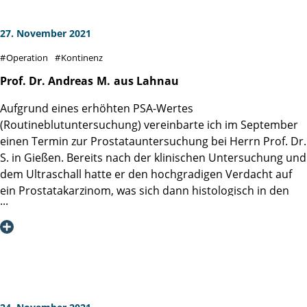
27. November 2021
Operation
Kontinenz
Prof. Dr. Andreas
M.
aus Lahnau
Aufgrund eines erhöhten PSA-Wertes
(Routineblutuntersuchung) vereinbarte ich im September
einen Termin zur Prostatauntersuchung bei Herrn Prof. Dr.
S. in Gießen. Bereits nach der klinischen Untersuchung und
dem Ultraschall hatte er den hochgradigen Verdacht auf
ein Prostatakarzinom, was sich dann histologisch in den
per Ultraschall kontrolliert entnommenen Stanzbiopsien
auch bestätigte. Aufgrund verschiedener Empfehlungen
vereinbarte ich einen Termin zur Operation in der Martini-
Klinik. Telefonisch wurde ich von PD Dr. Isbarn sehr
ausführlich über die verschiedenen Möglichkeiten der
Therapie aufgeklärt und gemeinsam trafen wir die
Entscheidung, dass die radikale Prostatektomie mit dem