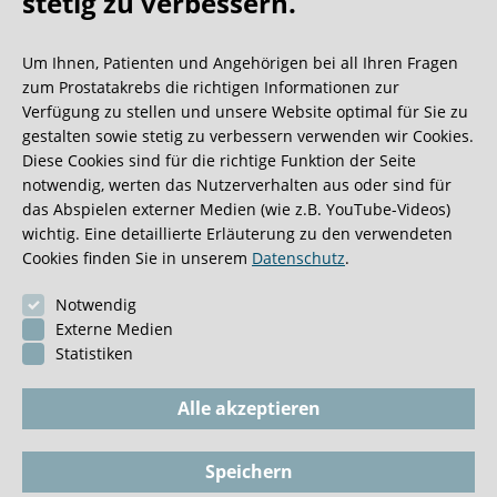
Oh what a ride!
stetig zu verbessern.
Um Ihnen, Patienten und Angehörigen bei all Ihren Fragen
Wir bekommen ja viele tolle Gästebucheinträge,
zum Prostatakrebs die richtigen Informationen zur
aber dieser ist doch sehr ungewöhnlich.
Verfügung zu stellen und unsere Website optimal für Sie zu
gestalten sowie stetig zu verbessern verwenden wir Cookies.
Diese Cookies sind für die richtige Funktion der Seite
0:40 Minuten
notwendig, werten das Nutzerverhalten aus oder sind für
das Abspielen externer Medien (wie z.B. YouTube-Videos)
wichtig. Eine detaillierte Erläuterung zu den verwendeten
Cookies finden Sie in unserem
Datenschutz
.
Notwendig
Externe Medien
Statistiken
Alle akzeptieren
Speichern
Impressum
BioGKV