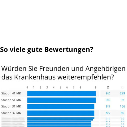
sehr empfehlen. Die für mich anfangs befremdliche
Therapie der Ruhe, der aktiven Zurücknahme und passiven
Schließmuskel- und Kontinenztrainings war nach 3 Wochen
spür- und messbar äußerst erfolgreich. Nach der
empathischen diagnostischen Betreuung durch Chefarzt
Dr. Kröger und Oberarzt Dr. Morrisot bis hin zur
„Videoendoskopie des äußeren Schließmuskels“ war meine
So viele gute Bewertungen?
innere Skepsis gegen die befremdliche Therapie gebrochen
und wie durch ein Wunder konnte ich mich innerhalb von
Stunden erfolgreich darauf einlassen. Waren am Ersten
Tag noch 11 Urin-Vorlagen notwendig so reduzierte es sich
innerhalb von 3 Wochen auf 1 Sicherheitsvorlage pro Tag,
so dass ich heute nach 4 Wochen AHB sagen kann, dass ich
zu 98 % kontinent bin. Für diesen Therapieerfolg bin ich
allen beteiligten Ärzten, Schwestern, Therapeuten nach
anfänglichen Schwierigkeiten, sehr dankbar. Ihre
unmissverständliche aber überaus freundliche Strenge,
wird mir immer in Erinnerung bleiben. Der Erfolg gab allen