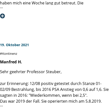
haben mich eine Woche lang gut betreut. Die
Operationswunde ist sehr gut verheilt, nur noch ein
dunkler Streifen auf der Haut zeugt von ihr.
Die Inkontinenz-Vorlagen habe ich innerhalb weniger
Monate von anfangs drei auf eine pro Tag verringert, jetzt
brauche ich sie nur gelegentlich bei größeren
Anstrengungen vorsichtshalber.
Von meinem Urologen wurden mir bereits dreimal niedrige
19. Oktober 2021
PSA-Werte nah der Messbarkeitsschwelle bestätigt. Ich bin
Kontinenz
geheilt. Meine anfangs hohen Blutdruckwerte konnten
mittels zweier Tabletten pro Tag gut eingestellt werden.
Manfred
H.
Meine einzigen Beschwerden sind gelegentlich leichte
Sehr geehrter Professor Steuber,
Kopfschmerzen, die auch andere Ursachen haben können.
Nochmals ein dickes Lob der Martini-Klinik!
zur Erinnerung: 12/08 positiv getestet durch Stanze 01-
02/09 Bestrahlung, bis 2016 PSA Anstieg von 0,6 auf 1,6. Sie
sagten in 2016: "Wiederkommen, wenn bei 2,5".
Das war 2019 der Fall. Sie operierten mich am 5.8.2019.
Schon wenige Wochen später Wegfall der Vorlagen am