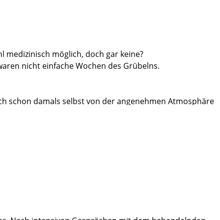
hl medizinisch möglich, doch gar keine?
waren nicht einfache Wochen des Grübelns.
mich schon damals selbst von der angenehmen Atmosphäre
 Schlomm für eine Operation am Martini-Klinikum.
 die Behandlung so gelegt werden konnte,
haupt ersten Krankenhausaufenthalt
Patienten hatten zur Einweisung ihre
uchte man nicht vermissen, denn