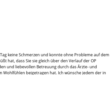
ten Tag keine Schmerzen und konnte ohne Probleme auf dem
t hat, dass Sie sie gleich über den Verlauf der OP
nden und liebevollen Betreuung durch das Ärzte- und
um Wohlfühlen beigetragen hat. Ich wünsche jedem der in
, hat mir sehr gut getan. Dort habe ich mehrere
ni Klinik jedem weiterempfehlen.