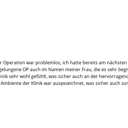
der Operation war problemlos, ich hatte bereits am nächs
gelungene OP auch im Namen meiner Frau, die es sehr begrüß
Klinik sehr wohl gefühlt, was sicher auch an der hervorrage
s Ambiente der Klinik war ausgezeichnet, was sicher auch z
 Auch die Anschulßreha in der Hamm Klinik in St-Peter-Ording
urden und habe nur Lobeshymnen gehört. Ich werde die Marti
kbarkeit mit vielen Grüßen aus Berlin