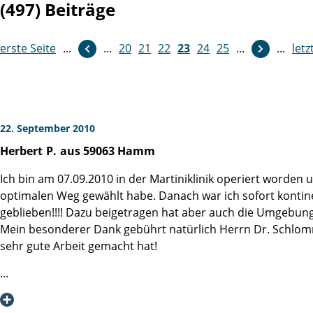
(497) Beiträge
erste Seite
...
...
weiter
20
21
22
23
24
25
...
...
letz
22. September 2010
Herbert
P.
aus 59063 Hamm
Ich bin am 07.09.2010 in der Martiniklinik operiert worden
optimalen Weg gewählt habe. Danach war ich sofort kontin
geblieben!!!! Dazu beigetragen hat aber auch die Umgebung
Mein besonderer Dank gebührt natürlich Herrn Dr. Schlomm,
sehr gute Arbeit gemacht hat!
Danke noch einmal an alle!
Herbert P.