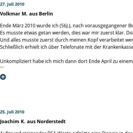
27. Juli 2010
Volkmar
M.
aus Berlin
Ende März 2010 wurde ich (56J.), nach vorausgegangener Bio
Es musste etwas getan werden, dies war mir zuerst klar. Do
Und alles musste zuerst durch meinen Kopf verarbeitet we
Schließlich erhielt ich über Telefonate mit der Krankenkass
Unkompliziert habe ich mich dann dort Ende April zu ei
an dieser Hamburger Klinik überzeugen. Ich entschied mich
Da es wohl für eine solche Operation nie den richtigen Zei
dass ich vor der Operation erst noch meinen schon sehr la
Nicht unbedingt mutig und in freudiger Krankenhaus-Aufe
an das Martini-Klinikum nach Hamburg gefahren. Meine Frau
Partner zur Seite und man war an der Klinik gut darauf einge
25. Juli 2010
Joachim
K.
aus Norderstedt
Bei der Aufnahme auf Station 3 spürte ich sofort die Freu
der Aufenthaltsraum war sehr liebevoll in diesem Stil gesta