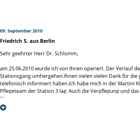
22.09.2010
09. September 2010
Friedrich
S.
aus Berlin
Sehr geehrter Herr Dr. Schlomm,
am 25.06.2010 wurde ich von Ihnen operiert. Der Verlauf 
Stationsgang umhergehen.Ihnen vielen vielen Dank für die 
telefonisch informiert haben.Ich habe mich in der Martini 
Pflegeteam der Station 3 lag. Auch die Verpflegung und da
dieser Situation ist, dass er von der Martiniklinik erfährt.
Mitpatienten getroffen,die auch in Ihrer Klinik operiert w
Bis zur Nachunteruntersuchung verbleibe ich in großer Dan
Friedrich S.