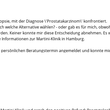
psie, mit der Diagnose \'Prostatakarzinom\' konfrontiert.
ch welche Alternative wählen? - oder gab es für mich, obwo
rden. Keiner konnte mir diese Entscheidung abnehmen. Es 
e Informationen zur Martini-Klinik in Hamburg.
nem persönlichen Beratungstermin angemeldet und konnte 
 schließlich nach der sachkundigen Beratung von Herrn Dr.
tpunkt gibt, war es mir sehr angenehm, dass der Termin für
nge geplanten Urlaub gestalten konnte.
nthalts-Stimmung bin ich dann am 24. Juni zu meinem über
 begleitete mich - und wie ich sehen konnte, auch andere 
stellt.
ndlichkeit - und auch die aktuelle Fußball-WM-Stimmung bra
ltet worden.