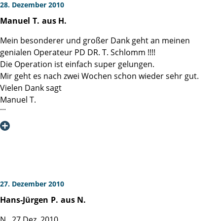
Deutschlands Grenzen hinweg bei der Behandlung und
Hotelaufenthalt. Vor Ort ein ausgesprochen höfliches und
28. Dezember 2010
Operation von Prostatakrebs zu sein!
kompetentes Pflegepersonal, ein super Catering-Service,
Manuel
T.
aus H.
Guten Gewissens kann ich diese Klinik empfehlen und tue
der keine Wünsche offen ließ. Erwähnen möchte ich auch
dies auch gern.
die freundliche und hilfsbereite Frau Pasch am Empfang
Mein besonderer und großer Dank geht an meinen
Nochmals herzlichen Dank - ein sehr dankbarer ehemaliger
der Klinik.
genialen Operateur PD DR. T. Schlomm !!!!
Patient.
Ich hoffe niemanden übergangen oder vergessen zu
Die Operation ist einfach super gelungen.
haben.
Mir geht es nach zwei Wochen schon wieder sehr gut.
Für alle Betroffenen, denen eine Prostata Operation
Vielen Dank sagt
bevorsteht, möchte ich die Martini-Klink vorbehaltlos
Manuel T.
empfehlen.
Mit freundlichen Grüßen
27. Dezember 2010
Hans-Jürgen
P.
aus N.
N., 27.Dez. 2010