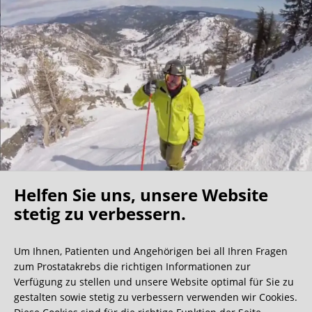
Helfen Sie uns, unsere Website
Oh what a ride!
stetig zu verbessern.
Um Ihnen, Patienten und Angehörigen bei all Ihren Fragen
Wir bekommen ja viele tolle Gästebucheinträge,
zum Prostatakrebs die richtigen Informationen zur
aber dieser ist doch sehr ungewöhnlich.
Verfügung zu stellen und unsere Website optimal für Sie zu
gestalten sowie stetig zu verbessern verwenden wir Cookies.