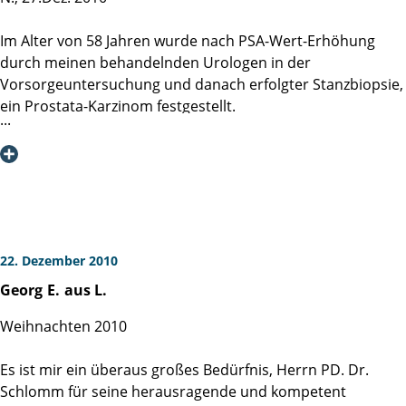
Im Alter von 58 Jahren wurde nach PSA-Wert-Erhöhung
durch meinen behandelnden Urologen in der
Vorsorgeuntersuchung und danach erfolgter Stanzbiopsie,
ein Prostata-Karzinom festgestellt.
Nachdem ich mit Herrn Prof. Dr. Huland ein ausführliches
Beratungsgespräch über die Entfernung der erkrankten
Prostata geführt hatte, entschloss ich mich zur OP in der
Martiniklinik.
Die Operation wurde vom Oberarzt Herrn Dr. Salomon
22. Dezember 2010
durchgeführt.
Georg
E.
aus L.
Sofort nach der OP am 8.Juni 2010 wurde meine Frau
telefonisch von Dr. Salomon über die erfolgte OP
Weihnachten 2010
informiert.
Durch die sehr sorgfälltig erfolgte OP war ich nach dem
Es ist mir ein überaus großes Bedürfnis, Herrn PD. Dr.
Ziehen des Katheters sofort kontinent.
Schlomm für seine herausragende und kompetent