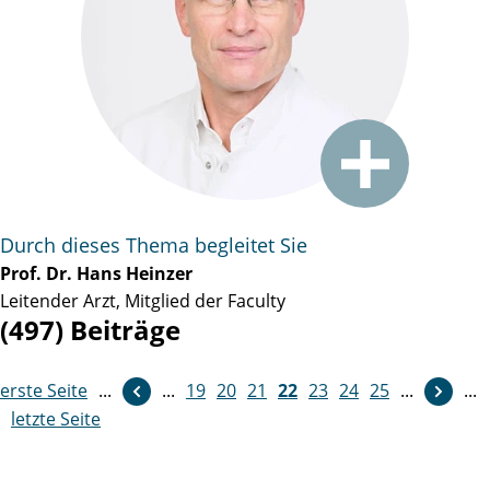
Durch dieses Thema begleitet Sie
Prof. Dr. Hans Heinzer
Leitender Arzt, Mitglied der Faculty
(497) Beiträge
erste Seite
...
...
19
weiter
20
21
22
23
24
25
...
...
letzte Seite