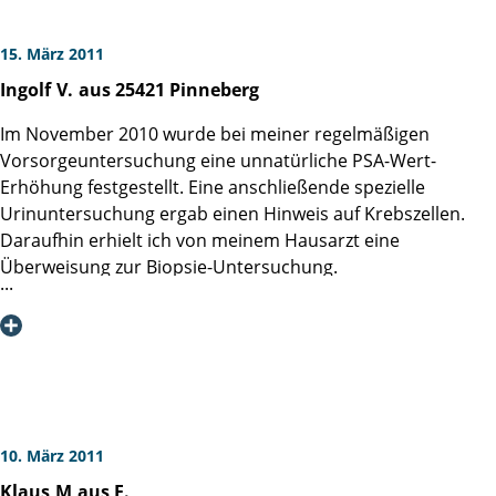
15. März 2011
Ingolf
V.
aus 25421 Pinneberg
Im November 2010 wurde bei meiner regelmäßigen
Vorsorgeuntersuchung eine unnatürliche PSA-Wert-
Erhöhung festgestellt. Eine anschließende spezielle
Urinuntersuchung ergab einen Hinweis auf Krebszellen.
Daraufhin erhielt ich von meinem Hausarzt eine
Überweisung zur Biopsie-Untersuchung.
Ich habe im Internet gesurft und bin dabei auf die
Homepage der Martini-Klinik gestoßen. Die sehr
ausführliche Vorstellung der Klinik und auch die Einträge
früherer Patienten im Gästebuch gaben mir die Gewissheit,
dass dort eine sehr professionale Arbeit geleistet wird.
Ich habe mich dann in der Martini-Klinik zur Biopsie
10. März 2011
angemeldet, die leider auch ein positives Ergebnis
Klaus
M
aus E.