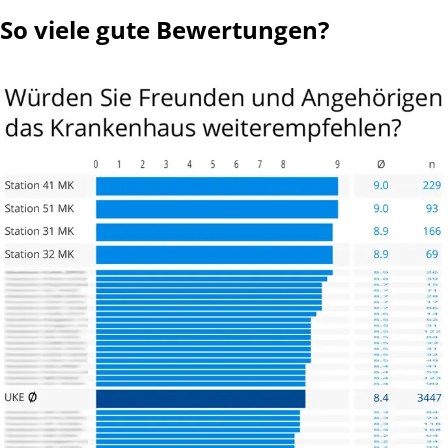
So viele gute Bewertungen?
Joachim W. aus B.