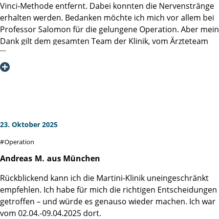
Hier wird man nicht als Fallnummer gesehen, sondern als
weiterempfehle.
Vinci-Methode entfernt. Dabei konnten die Nervenstränge
Mensch.
Liebe Grüße und eine schöne Vorweihnachtszeit aus
erhalten werden. Bedanken möchte ich mich vor allem bei
Hier arbeiten hoch qualifizierte, erfahrene und zutiefst
Plauen
Professor Salomon für die gelungene Operation. Aber mein
engagierte Fachleute, die alles daransetzen, das Beste für
Dank gilt dem gesamten Team der Klinik, vom Ärzteteam
ihre Patienten zu erreichen – medizinisch wie menschlich.
bis zu den Pflegekräften und den Servicekräften für ihren
tollen Einsatz. Alle waren unwahrscheinlich nett und
Mein tief empfundener Dank gilt:
freundlich. Der Aufenthalt wurde einem so angenehm wie
möglich gemacht.
Herrn Professor Steuber für seine außergewöhnliche
Vielen Dank noch mal und weiter so.
ärztliche Kunst und Verantwortung
23. Oktober 2025
dem gesamten Ärzte-Team
Operation
dem Pflegepersonal, das stets aufmerksam, einfühlsam
Andreas
M.
aus München
und professionell war
Rückblickend kann ich die Martini-Klinik uneingeschränkt
allen Mitarbeitenden im Hintergrund, ohne die diese
empfehlen. Ich habe für mich die richtigen Entscheidungen
Spitzenmedizin nicht möglich wäre
getroffen – und würde es genauso wieder machen. Ich war
vom 02.04.-09.04.2025 dort.