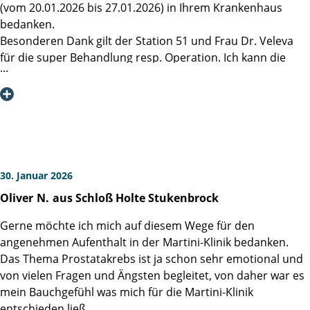
diese hervorragende medizinische und menschliche
(vom 20.01.2026 bis 27.01.2026) in Ihrem Krankenhaus
Betreuung.
bedanken.
Besonderen Dank gilt der Station 51 und Frau Dr. Veleva
für die super Behandlung resp. Operation. Ich kann die
Martini-Klinik nur bestens weiterempfehlen. Es stimmt alles
und trägt definitiv zur Erholung nach so einer OP bei.
30. Januar 2026
Oliver
N.
aus Schloß Holte Stukenbrock
Gerne möchte ich mich auf diesem Wege für den
angenehmen Aufenthalt in der Martini-Klinik bedanken.
Das Thema Prostatakrebs ist ja schon sehr emotional und
von vielen Fragen und Ängsten begleitet, von daher war es
mein Bauchgefühl was mich für die Martini-Klinik
entschieden ließ.