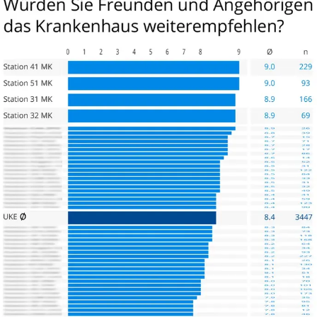
Insgesamt war ich mit meinem Aufenthalt hier sehr
zufrieden.
Unglaublich gut empfand ich die Empathie & das
Teamwork angefangen vom Empfang (stellvertretend
dafür: Frau Sabisch, meinen behandelnden Ärztinnen/
Ärzten (stellvertretend dafür: Frau Dr. Kiehn, Frau Dr. Kühl,
Herr Dr. Stelzl) und dem Pflegepersonal (stellvertretend
dafür: Schwestern Svetlana, Sandra, Azra, Maria & die
Pfleger Adrian, Rocco, Dirk).
Freundlichkeit, Professionalität und auch die Zeit für das
Gespräch sind top in der Martini-Klinik.
Erwähnen möchte ich auch das Psycho-Onko-Team um
Herrn Krüger, das einen tollen & sehr einfühlsamen Job
macht, beeindruckend in diesem so sensiblen Bereich.
Auch die Damen von der Sozialbetreuung (u.a. AHB) sind
freundlich, hilfsbereit & wissen definitiv was sie tun.
Und letztlich auch die Mitarbeiterinnen/Mitarbeiter der
Essensausgabe & der Zimmerreinigung sind freundlich &