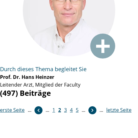
Durch dieses Thema begleitet Sie
Prof. Dr. Hans Heinzer
Leitender Arzt, Mitglied der Faculty
(497) Beiträge
erste Seite
weiter
...
...
1
2
3
4
5
...
...
letzte Seite