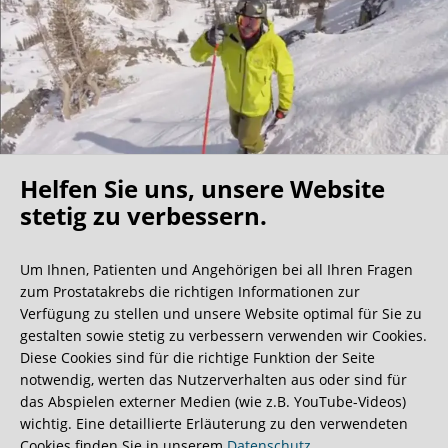
Helfen Sie uns, unsere Website
Oh what a ride!
stetig zu verbessern.
Um Ihnen, Patienten und Angehörigen bei all Ihren Fragen
Wir bekommen ja viele tolle Gästebucheinträge,
zum Prostatakrebs die richtigen Informationen zur
aber dieser ist doch sehr ungewöhnlich.
Verfügung zu stellen und unsere Website optimal für Sie zu
gestalten sowie stetig zu verbessern verwenden wir Cookies.
Diese Cookies sind für die richtige Funktion der Seite
0:40 Minuten
notwendig, werten das Nutzerverhalten aus oder sind für
das Abspielen externer Medien (wie z.B. YouTube-Videos)
wichtig. Eine detaillierte Erläuterung zu den verwendeten
Cookies finden Sie in unserem
Datenschutz
.