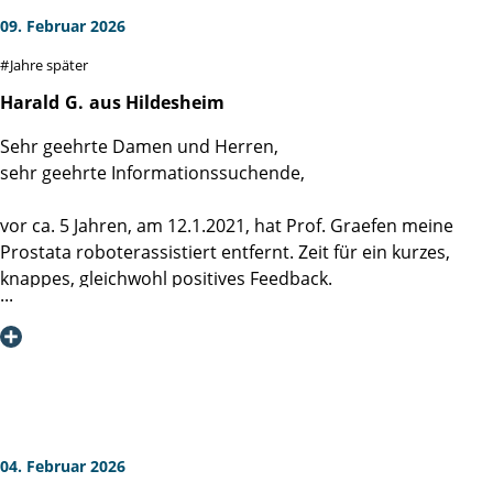
09. Februar 2026
Jahre später
Harald
G.
aus Hildesheim
Sehr geehrte Damen und Herren,
sehr geehrte Informationssuchende,
vor ca. 5 Jahren, am 12.1.2021, hat Prof. Graefen meine
Prostata roboterassistiert entfernt. Zeit für ein kurzes,
knappes, gleichwohl positives Feedback.
Der Klinikaufenthalt war mit einer Woche angenehm kurz,
weitgehend schmerzfrei und endete mit einer Entlassung
ohne Katheter.
Schon nach kurzer Zeit war die Kontinenz bei annähernd
100%, die Potenz ließ sich etwas mehr Zeit, aber ich bin fast
ganz der Alte.
Die regelmäßigen Nachsorgeuntersuchungen lassen mich
04. Februar 2026
auf dauerhafte Krebsfreiheit hoffen.