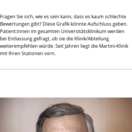
zuvorkommend.
Fragen Sie sich, wie es sein kann, dass es kaum schlechte
Alles in allem ist die Martini-Klinik für mich ein hoch
Bewertungen gibt? Diese Grafik könnte Aufschluss geben.
professionelles & sehr gut strukturiertes Haus, das ich so
Patient:innen im gesamten Universitätsklinikum werden
noch nirgendwo erlebt habe, man fühlt vom ersten
bei Entlassung gefragt, ob sie die Klinik/Abteilung
Moment an wohl, angenommen & über all in sehr guten
weiterempfehlen würde. Seit Jahren liegt die Martini-Klinik
Händen.
mit Ihren Stationen vorn.
Es fühlt sich auch nicht an wie ein Krankenhaus wenn
durch den Eingang geht, sondern eher wie ein
"Gesundheitshotel".
Mein Kompliment & großen Respekt, herzlichen Dank an
das gesamte Team der Martini-Klinik und macht bitte auf
jeden Fall weiter so.