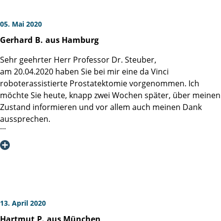
05. Mai 2020
Gerhard
B.
aus Hamburg
Sehr geehrter Herr Professor Dr. Steuber,
am 20.04.2020 haben Sie bei mir eine da Vinci
roboterassistierte Prostatektomie vorgenommen. Ich
möchte Sie heute, knapp zwei Wochen später, über meinen
Zustand informieren und vor allem auch meinen Dank
aussprechen.
ln Vorbereitung auf meinen OP-Termin gab es, wie in der
Martini-Klinik üblich, mehrere sehr ausführliche
Vorgespräche. Bei einem dieser Gespräche kamen Sie
hinzu und erklärten mir auf meine Frage nach dem Erhalt
der Kontinenz, dass bei einer vorherigen TUR-P der Erhalt
der Kontinenz natürlich auch erreicht wird bzw. kann. Es
kann allerdings unter Umständen etwas länger dauern.
13. April 2020
Am 24.04.2020 wurde ich mit Katheter entlassen und hatte
Hartmut
P.
aus München