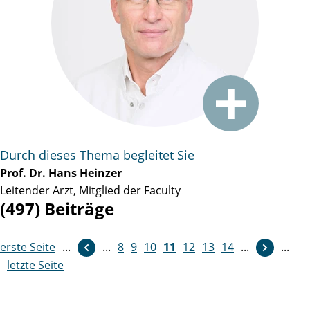
Durch dieses Thema begleitet Sie
Prof. Dr. Hans Heinzer
Leitender Arzt, Mitglied der Faculty
(497) Beiträge
erste Seite
...
...
8
weiter
9
10
11
12
13
14
...
...
letzte Seite