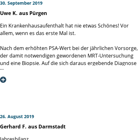
Ich kann nur jedem in vergleichbarer Situation dazu raten,
30. September 2019
sich in der Martini-Klinik therapieren zu lassen.
Uwe
K.
aus Pürgen
Christian J.
Ein Krankenhausaufenthalt hat nie etwas Schönes! Vor
allem, wenn es das erste Mal ist.
Nach dem erhöhten PSA-Wert bei der jährlichen Vorsorge,
der damit notwendigen gewordenen MRT-Untersuchung
und eine Biopsie. Auf die sich daraus ergebende Diagnose
Prostatakarzinom folgte die dringende Empfehlung, dass
eine Bestrahlung oder alternativ eine Operation zur
Entfernung der Prostata schnellstmöglich von mir
entschieden werden muss. Die dritte Lösung, alles zu
lassen und abzuwarten, wurde von meinen Beratern
ausdrücklich ausgeschlossen.
26. August 2019
Eigentlich war aber schon vor meiner Entscheidung zur
Gerhard
F.
aus Darmstadt
Operation sonnenklar, wenn, dann eine da Vinci-Operation
und nur bei Prof. Markus Graefen an der Martini-Klinik in
Jahresbilanz