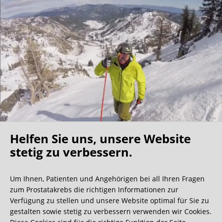
Helfen Sie uns, unsere Website
Oh what a ride!
stetig zu verbessern.
Um Ihnen, Patienten und Angehörigen bei all Ihren Fragen
Wir bekommen ja viele tolle Gästebucheinträge,
zum Prostatakrebs die richtigen Informationen zur
aber dieser ist doch sehr ungewöhnlich.
Verfügung zu stellen und unsere Website optimal für Sie zu
gestalten sowie stetig zu verbessern verwenden wir Cookies.