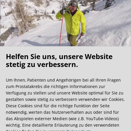
Helfen Sie uns, unsere Website
Oh what a ride!
stetig zu verbessern.
Um Ihnen, Patienten und Angehörigen bei all Ihren Fragen
Wir bekommen ja viele tolle Gästebucheinträge,
zum Prostatakrebs die richtigen Informationen zur
aber dieser ist doch sehr ungewöhnlich.
Verfügung zu stellen und unsere Website optimal für Sie zu
gestalten sowie stetig zu verbessern verwenden wir Cookies.
Diese Cookies sind für die richtige Funktion der Seite
0:40 Minuten
notwendig, werten das Nutzerverhalten aus oder sind für
das Abspielen externer Medien (wie z.B. YouTube-Videos)
wichtig. Eine detaillierte Erläuterung zu den verwendeten