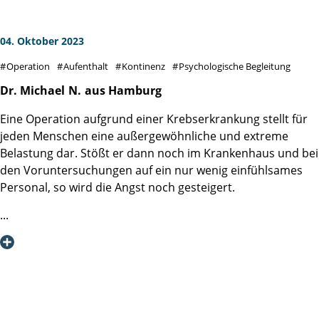
weiterempfehlen.
wurden.
Vielen lieben Dank für alles.
04. Oktober 2023
Kay St.
Operation
Aufenthalt
Kontinenz
Psychologische Begleitung
Dr. Michael
N.
aus Hamburg
Eine Operation aufgrund einer Krebserkrankung stellt für
jeden Menschen eine außergewöhnliche und extreme
Belastung dar. Stößt er dann noch im Krankenhaus und bei
den Voruntersuchungen auf ein nur wenig einfühlsames
Personal, so wird die Angst noch gesteigert.
Genau gegenteilige Erfahrungen habe ich bei meiner
Aufnahme in der Martini Klinik in Eppendorf gemacht !!!!!
Von allen MitarbeiterInnen, mit denen ich vor meiner
Prostata-Operation in Kontakt trat, wurde ich sehr
freundlich und kompetent eingewiesen und behandelt.