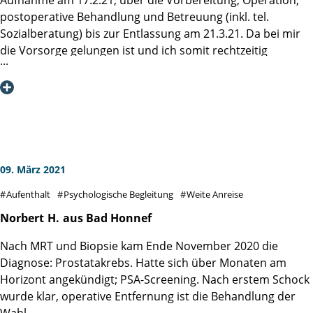
postoperative Behandlung und Betreuung (inkl. tel.
Mit aufrichtigem Dank und tiefster Anerkennung, Kraft und
Sozialberatung) bis zur Entlassung am 21.3.21. Da bei mir
Mut an alle, die den Weg noch vor sich haben, Wolfgang S.
die Vorsorge gelungen ist und ich somit rechtzeitig
aus Aalen
prostatektomiert werden konnte, wage ich zu hoffen, dass
ich diesbezüglich geheilt bin.
Frau Prof. Tilki gilt das Lob und mein Dank für die akkurate
Operation nach der da Vinci-Methode, denn ich hatte kaum
Schmerzen, war binnen einer Woche nach dem
Katheterziehen weitgehend kontinent und sexuell
09. März 2021
ermutigend reagibel. Sie sprach sachlich, klar und kurz
Aufenthalt
Psychologische Begleitung
Weite Anreise
angebunden mit mir (2 x 5 Min).
Besonders danken möchte ich auch dem Pflegeteam
Norbert
H.
aus Bad Honnef
(insbesondere Frau Köster, der Stationsleiterin, Frau Negri
Nach MRT und Biopsie kam Ende November 2020 die
und Herrn Helms) für ihren kompetenten und
Diagnose: Prostatakrebs. Hatte sich über Monaten am
empathischen Einsatz.
Horizont angekündigt; PSA-Screening. Nach erstem Schock
Eigentlich wollte ich, fit wie ich vor der OP war, nach 4
wurde klar, operative Entfernung ist die Behandlung der
Wochen wieder arbeiten. Die vierstündige OP hat an
Wahl.