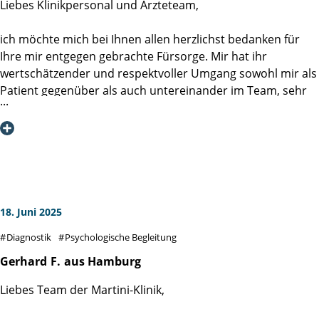
Liebes Klinikpersonal und Ärzteteam,
ich möchte mich bei Ihnen allen herzlichst bedanken für
Ihre mir entgegen gebrachte Fürsorge. Mir hat ihr
wertschätzender und respektvoller Umgang sowohl mir als
Patient gegenüber als auch untereinander im Team, sehr
gut gefallen. Optimismus und Zuversicht tragen in dieser
Situation sehr dazu bei, dass man als Betroffener guter
Hoffnung bleibt.
Die Informationen und Empfehlungen auf der Klinik
Homepage haben mir und meiner Ehefrau geholfen,
unsere Sorgen und Ängste wesentlich zu minimieren.
Auch die direkten Gespräche mit den Ärzten waren immer
18. Juni 2025
sachlich und positiv optimistisch.
Diagnostik
Psychologische Begleitung
Die 6 OP-Vorbereitungskurse kann ich jedem nur ans Herz
Gerhard
F.
aus Hamburg
legen. Die Fragen und Gespräche waren sehr hilfreich
Liebes Team der Martini-Klinik,
(https://www.martini-klinik.de/therapie/op-
vorbereitungskurs).