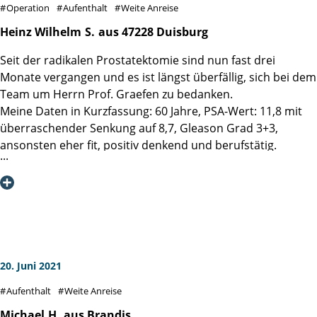
Operation
Aufenthalt
Weite Anreise
Team im Operationssaal vorzügliche Arbeit geleistet hat,
was bei mir mit vier schwierigen Voroperationen und damit
Heinz Wilhelm
S.
aus 47228 Duisburg
verbunden vielen Verwachsungen nicht einfach war. Die
Seit der radikalen Prostatektomie sind nun fast drei
Genesung nach nun knapp vier Wochen verläuft zur vollen
Monate vergangen und es ist längst überfällig, sich bei dem
Zufriedenheit, weshalb ich nochmals betonen möchte:
Team um Herrn Prof. Graefen zu bedanken.
Meine Daten in Kurzfassung: 60 Jahre, PSA-Wert: 11,8 mit
Es lohnt sich wirklich die weiteste Anreise
überraschender Senkung auf 8,7, Gleason Grad 3+3,
ansonsten eher fit, positiv denkend und berufstätig.
Ulrich E.
Mit der Diagnose "Krebs" begann zunächst eine dunkle
Zeit, was durch einige ungute Erfahrungen in anderen
Kliniken noch untermauert wurde. Zur Aufnahme in die
Martini-Klinik Ende März 2021 bin ich durchaus mit
gemischten Gefühlen gegangen und hatte sehr hohe
Erwartungen. Ich hatte Zweifel, ob der mehr als gute
Eindruck, den Herr Prof. Graefen bei dem ausführlichen,
20. Juni 2021
einfühlsamen und informativen telefonischen Gespräch
Aufenthalt
Weite Anreise
hinterlassen hatte, einer Operation standhalten konnte.
Um es gleich vorweg zu nehmen: Es konnte!
Michael
H.
aus Brandis