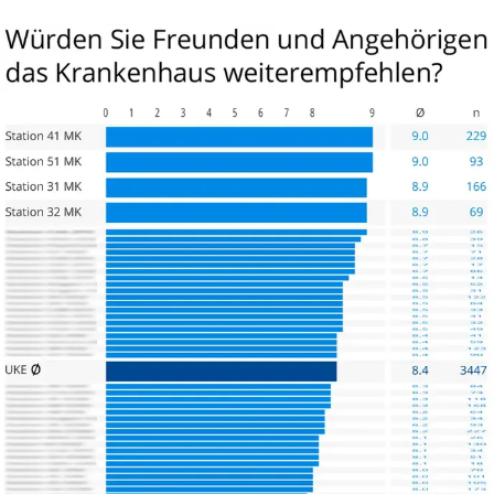
eingerichtet. Alles befindet sich hier auf einem besonderen
Niveau. Die Sauberkeit der Zimmer und der sanitären
Anlagen ist vorbildlich.
Die Qualität der Verpflegung ist ausgezeichnet. Frühstück,
Mittag- und Abendessen trägt den Charakter eines guten
Hotels. Es gibt neben verschiedenen Sorten Fleisch auch
immer Fisch, vegetarische Gerichte werden genauso
serviert. Salate und Obst wird angeboten.
Resümierend zum Abschluss darf ich konstatieren: Die
Martini-Klinik am UKE in Hamburg unter der Leitung von
zurzeit zwölf Chefärzten ist eine Klinik, die sehr vorbildlich
organisiert und strukturiert arbeitet. Der Patient steht hier
in dieser Klinik im Vordergrund und dies ist tagtäglich zu
bemerken. Die Fach- und die Sachkompetenz, gepaart mit
der Sozialkompetenz um den Patienten wieder zu heilen,
steht im Fokus und wird durch die Ärzte und die
Krankenschwestern gelebt. Es wird hier offensichtlich in