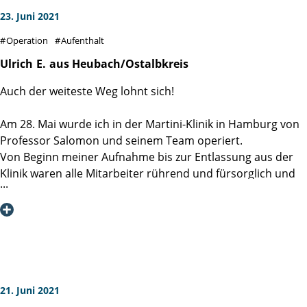
23. Juni 2021
Operation
Aufenthalt
Ulrich
E.
aus Heubach/Ostalbkreis
Auch der weiteste Weg lohnt sich!
Am 28. Mai wurde ich in der Martini-Klinik in Hamburg von
Professor Salomon und seinem Team operiert.
Von Beginn meiner Aufnahme bis zur Entlassung aus der
Klinik waren alle Mitarbeiter rührend und fürsorglich und
absolut professionell um mein leibliches und seelisches
Wohl bemüht. Nach vielen Klinikaufenthalten andernorts
habe ich so positive Zuwendung und einen so menschlich
angenehmen Umgang auch unter den Klinikmitarbeitern
noch nie erlebt. Dafür gilt mein Dank allen Mitarbeitern, die
auf Station für das Wohlergehen der Patienten zuständig
sind. Einen besonderen Dank möchte ich aber natürlich
21. Juni 2021
Herrn Professor Salomon aussprechen, der mit seinem