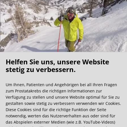
Helfen Sie uns, unsere Website
Oh what a ride!
stetig zu verbessern.
Um Ihnen, Patienten und Angehörigen bei all Ihren Fragen
Wir bekommen ja viele tolle Gästebucheinträge,
zum Prostatakrebs die richtigen Informationen zur
aber dieser ist doch sehr ungewöhnlich.
Verfügung zu stellen und unsere Website optimal für Sie zu
gestalten sowie stetig zu verbessern verwenden wir Cookies.
Diese Cookies sind für die richtige Funktion der Seite
0:40 Minuten
notwendig, werten das Nutzerverhalten aus oder sind für
das Abspielen externer Medien (wie z.B. YouTube-Videos)