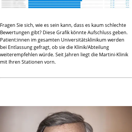
allen Bereichen der Stellenbesetzung planmäßig
vorgegangen. Es befinden sich ausschließlich Ärzte,
Krankenschwestern und Personal im administrativen
Fragen Sie sich, wie es sein kann, dass es kaum schlechte
Bereich, die neben ihrer fachlichen Qualifikation auch über
die charakterliche Eignung verfügen um in einer Klinik zu
Bewertungen gibt? Diese Grafik könnte Aufschluss geben.
arbeiten.
Patient:innen im gesamten Universitätsklinikum werden
bei Entlassung gefragt, ob sie die Klinik/Abteilung
Stephan K.
weiterempfehlen würde. Seit Jahren liegt die Martini-Klinik
mit Ihren Stationen vorn.