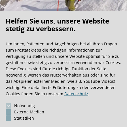
how“ – der Erfahrung und der professionellen Routine der
Operateure und des gesamten Teams der Klinik! Es
erwarten Sie in der Martini-Klinik Weltspitzen der Medizin,
Helfen Sie uns, unsere Website
chirurgische Weltmeister mit sehr viel Empathie für den
Oh what a ride!
stetig zu verbessern.
Patienten! 5 Stars von 5 Möglichen! Nein Gentlemen - ich
erhalte für diesen Beitrag kein Honorar, er spiegelt
Um Ihnen, Patienten und Angehörigen bei all Ihren Fragen
lediglich die Tatsachen, meine Empfindungen und
Wir bekommen ja viele tolle Gästebucheinträge,
zum Prostatakrebs die richtigen Informationen zur
Dankbarkeit für die exorbitanten an mir erbrachten
aber dieser ist doch sehr ungewöhnlich.
Verfügung zu stellen und unsere Website optimal für Sie zu
medizinischen Leistungen nieder. Allen Lesern dieses
gestalten sowie stetig zu verbessern verwenden wir Cookies.
Beitrages wünsche ich nun hier wirklich schließend alles
Diese Cookies sind für die richtige Funktion der Seite
nur erdenklich Gute für die Zukunft!
0:40 Minuten
notwendig, werten das Nutzerverhalten aus oder sind für
das Abspielen externer Medien (wie z.B. YouTube-Videos)
wichtig. Eine detaillierte Erläuterung zu den verwendeten
Cookies finden Sie in unserem
Datenschutz
.
Notwendig
Externe Medien
Statistiken