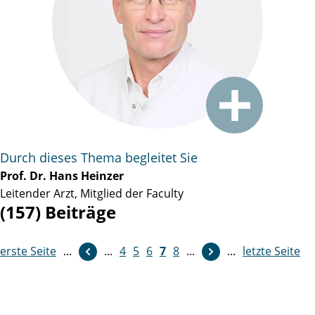
Durch dieses Thema begleitet Sie
Prof. Dr. Hans Heinzer
Leitender Arzt, Mitglied der Faculty
(157) Beiträge
erste Seite
weiter
...
...
4
5
6
7
8
...
...
letzte Seite