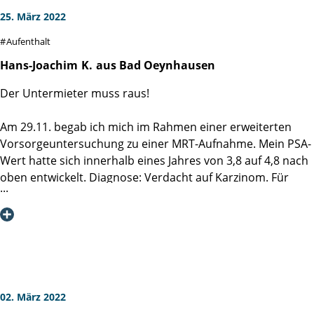
25. März 2022
Aufenthalt
Hans-Joachim
K.
aus Bad Oeynhausen
Der Untermieter muss raus!
Am 29.11. begab ich mich im Rahmen einer erweiterten
Vorsorgeuntersuchung zu einer MRT-Aufnahme. Mein PSA-
Wert hatte sich innerhalb eines Jahres von 3,8 auf 4,8 nach
oben entwickelt. Diagnose: Verdacht auf Karzinom. Für
mich eine völlig überraschende und niederschmetternde
Erkenntnis, damit hatte ich nicht gerechnet. Nächste
Etappe zwingend zur Bestätigung beziehungsweise Klärung
eine Biopsie. Am 15. Dezember unterzog ich mich dieser
Biopsie und hatte rechtzeitig zu Weihnachten am 22. die
Bestätigung: Ja, ich hatte einen Untermieter, und dieses
ohne Vertrag.
02. März 2022
Nun musste ein Weg gefunden werden mit dieser Situation