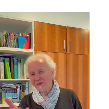
Nun liebe Leser gestatten Sie mir fast abschließend noch
eine kurze Anmerkung: In sehr vielen, und wohl in den
meisten Gästebucheintragungen der Martini-Klink hört es
sich so an als handelt es sich bei dem Aufenthalt in der
Klinik, bei der OP und Post OP etc. um eine Wellness-
Veranstaltung in einem Spa Hotel. Ich darf Ihnen, liebe
Leser dieses Beitrages, aus eigenem Erleben schildern,
dieses ist definitiv nicht im Entferntesten der Fall. Das habe
nicht nur ich so empfunden, sondern auch etliche andere
Patienten welche ich nach deren OP in der Klinik getroffen
habe und wir uns über den Ist- und Soll-Zustand realistisch
ausgetauscht haben. Das habe ich wohl, beeinflusst durch
die vielen Eintragungen über unkomplizierte postoperative
Verläufe, sehr unterschätzt. Die Tektomie der Prostata ist
und bleibt eine sehr schwere, tiefgreifende und überaus
extrem komplizierte OP und erst nach der Entlassung aus
der Klinik beginnt der Körper sich „Step by Step“ wirklich
sehr langsam zu erholen (ich habe eine wirklich gute
körperliche Konstellation – bin sportiv – Reiter u.