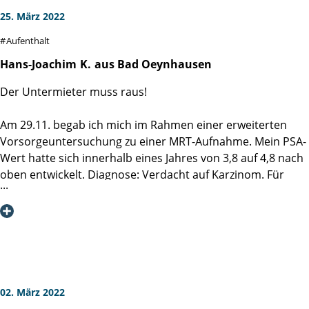
25. März 2022
Aufenthalt
Hans-Joachim
K.
aus Bad Oeynhausen
Der Untermieter muss raus!
Am 29.11. begab ich mich im Rahmen einer erweiterten
Vorsorgeuntersuchung zu einer MRT-Aufnahme. Mein PSA-
Wert hatte sich innerhalb eines Jahres von 3,8 auf 4,8 nach
oben entwickelt. Diagnose: Verdacht auf Karzinom. Für
mich eine völlig überraschende und niederschmetternde
Erkenntnis, damit hatte ich nicht gerechnet. Nächste
Etappe zwingend zur Bestätigung beziehungsweise Klärung
eine Biopsie. Am 15. Dezember unterzog ich mich dieser
Biopsie und hatte rechtzeitig zu Weihnachten am 22. die
Bestätigung: Ja, ich hatte einen Untermieter, und dieses
ohne Vertrag.
02. März 2022
Nun musste ein Weg gefunden werden mit dieser Situation