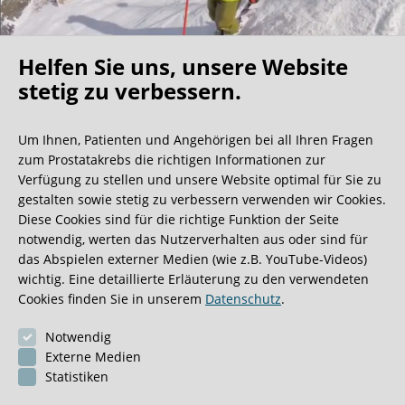
how“ – der Erfahrung und der professionellen Routine der
Operateure und des gesamten Teams der Klinik! Es
erwarten Sie in der Martini-Klinik Weltspitzen der Medizin,
Helfen Sie uns, unsere Website
chirurgische Weltmeister mit sehr viel Empathie für den
Oh what a ride!
stetig zu verbessern.
Patienten! 5 Stars von 5 Möglichen! Nein Gentlemen - ich
erhalte für diesen Beitrag kein Honorar, er spiegelt
Um Ihnen, Patienten und Angehörigen bei all Ihren Fragen
lediglich die Tatsachen, meine Empfindungen und
Wir bekommen ja viele tolle Gästebucheinträge,
zum Prostatakrebs die richtigen Informationen zur
Dankbarkeit für die exorbitanten an mir erbrachten
aber dieser ist doch sehr ungewöhnlich.
Verfügung zu stellen und unsere Website optimal für Sie zu
medizinischen Leistungen nieder. Allen Lesern dieses
gestalten sowie stetig zu verbessern verwenden wir Cookies.
Beitrages wünsche ich nun hier wirklich schließend alles
Diese Cookies sind für die richtige Funktion der Seite
nur erdenklich Gute für die Zukunft!
0:40 Minuten
notwendig, werten das Nutzerverhalten aus oder sind für
das Abspielen externer Medien (wie z.B. YouTube-Videos)
wichtig. Eine detaillierte Erläuterung zu den verwendeten
Cookies finden Sie in unserem
Datenschutz
.
Notwendig
Externe Medien
Statistiken