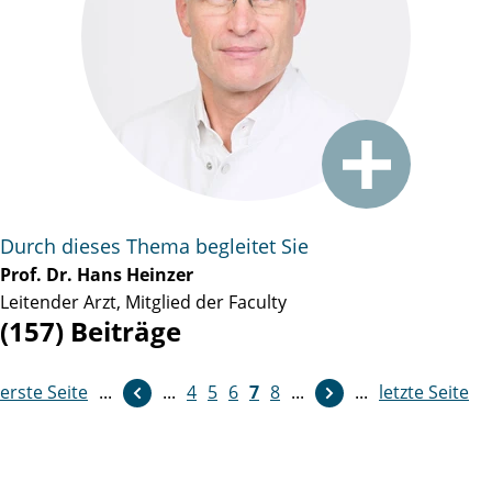
Durch dieses Thema begleitet Sie
Prof. Dr. Hans Heinzer
Leitender Arzt, Mitglied der Faculty
(157) Beiträge
erste Seite
weiter
...
...
4
5
6
7
8
...
...
letzte Seite