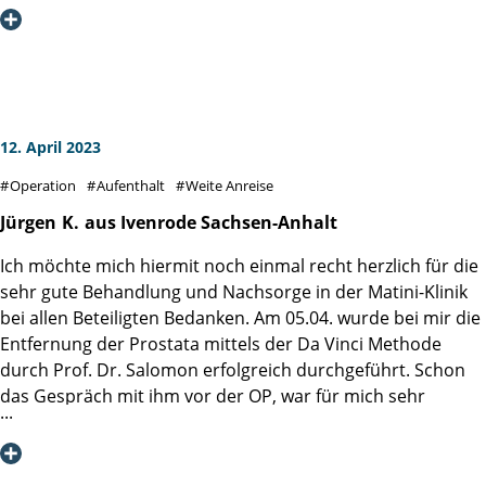
Ich wünsche allen weiterhin viel Gesundheit und Kraft für
Nun hoffe ich, dass die weitere Genesung genauso gut
im OP, als auch auf der Station für die super Arbeit und
ihre Arbeit und der gesamten Martiniklinik auch im neuen
verläuft wie bisher, ich bin aber sehr zuversichtlich.
qualitative sehr gute Betreuung bedanken.
Gebäude ganz viele zufriedene Patienten wie mich. Danke
Die Kontinenz habe ich durch die Reha gut im Griff.
für alles!
Mein Fazit: Wenn man sich schon einer solchen Operation
Diese Klinik werde ich stets weiterempfehlen.
stellen muss, dann in der Martini Klinik!
Nun hoffe ich, dass die Nachbetreuung (Fragen / Hilfe)
auch in dieser Qualität fortgeführt wird.
12. April 2023
Operation
Aufenthalt
Weite Anreise
Jürgen
K.
aus Ivenrode Sachsen-Anhalt
Ich möchte mich hiermit noch einmal recht herzlich für die
sehr gute Behandlung und Nachsorge in der Matini-Klinik
bei allen Beteiligten Bedanken. Am 05.04. wurde bei mir die
Entfernung der Prostata mittels der Da Vinci Methode
durch Prof. Dr. Salomon erfolgreich durchgeführt. Schon
das Gespräch mit ihm vor der OP, war für mich sehr
beruhigend. Unmittelbar nach der OP, rief Prof. Dr.
Salomon bei meiner Frau an und erklärte ihr kurz den
Verlauf der OP. Ich kann nur anerkennen , dass man auch