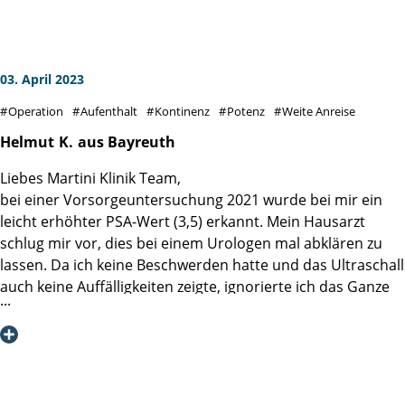
an die Angehörigen denkt !!!!!!!
Auch die Tage nach der OP, überzeugten mich durch die
gezeigte Einsatzbereitschaft und Professionalität aller
Mitarbeiter.
03. April 2023
Ich bin mir sicher, dass die Anfahrt von ca. 300 Km bis zur
Operation
Aufenthalt
Kontinenz
Potenz
Weite Anreise
Martini-Klinik eine sehr gute Entscheidung war.
Helmut
K.
aus Bayreuth
Liebes Martini Klinik Team,
bei einer Vorsorgeuntersuchung 2021 wurde bei mir ein
leicht erhöhter PSA-Wert (3,5) erkannt. Mein Hausarzt
schlug mir vor, dies bei einem Urologen mal abklären zu
lassen. Da ich keine Beschwerden hatte und das Ultraschall
auch keine Auffälligkeiten zeigte, ignorierte ich das Ganze
erst mal. Im Frühjahr 2022 suchte ich aus innerem
Unbehagen heraus (mein Vater hatte Prostatakrebs)
meinen Urologen erneut auf. Weder Ultraschall, noch
Abtasten zeigten Auffälligkeiten, aufgrund des PSA-Wertes
von 10,5 der 2 Tage nach der Untersuchung feststand,