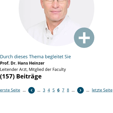
Durch dieses Thema begleitet Sie
Prof. Dr. Hans Heinzer
Leitender Arzt, Mitglied der Faculty
(157) Beiträge
erste Seite
...
weiter
...
3
4
5
6
7
8
...
...
letzte Seite