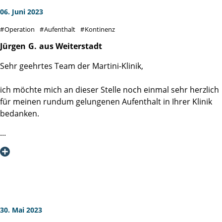
06. Juni 2023
Operation
Aufenthalt
Kontinenz
Jürgen
G.
aus Weiterstadt
Sehr geehrtes Team der Martini-Klinik,
ich möchte mich an dieser Stelle noch einmal sehr herzlich
für meinen rundum gelungenen Aufenthalt in Ihrer Klinik
bedanken.
Ab dem ersten Kontakt zu Ihnen (Patientenmanagement,
Video-Call, Empfang in der Klinik), über die OP-
Voruntersuchungen, die stationäre Aufnahme, die
medizinisch und "handwerklich" exzellente OP, die absolut
herausragende Betreuung durch das gesamte Pflegeteam,
das schnelle und völlig unkomplizierte Arrangement der
Reha-Maßnahme durch das AHB-Team, das kulinarische
30. Mai 2023
Wohlfühlprogramm des Service-Teams, bis zu meiner