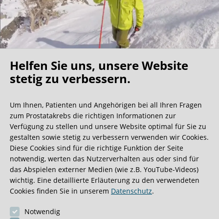
Helfen Sie uns, unsere Website
Oh what a ride!
stetig zu verbessern.
Um Ihnen, Patienten und Angehörigen bei all Ihren Fragen
Wir bekommen ja viele tolle Gästebucheinträge,
zum Prostatakrebs die richtigen Informationen zur
aber dieser ist doch sehr ungewöhnlich.
Verfügung zu stellen und unsere Website optimal für Sie zu
gestalten sowie stetig zu verbessern verwenden wir Cookies.
Diese Cookies sind für die richtige Funktion der Seite
0:40 Minuten
notwendig, werten das Nutzerverhalten aus oder sind für
das Abspielen externer Medien (wie z.B. YouTube-Videos)
wichtig. Eine detaillierte Erläuterung zu den verwendeten
Cookies finden Sie in unserem
Datenschutz
.
Notwendig