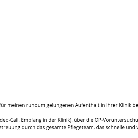
 für meinen rundum gelungenen Aufenthalt in Ihrer Klinik b
o-Call, Empfang in der Klinik), über die OP-Voruntersuchu
 Betreuung durch das gesamte Pflegeteam, das schnelle un
s Service-Teams, bis zu meiner Entlassung, war ich in de