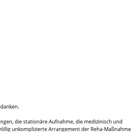
edanken.
ngen, die stationäre Aufnahme, die medizinisch und
d völlig unkomplizierte Arrangement der Reha-Maßnahme
n denkbar BESTEN HÄNDEN !!!