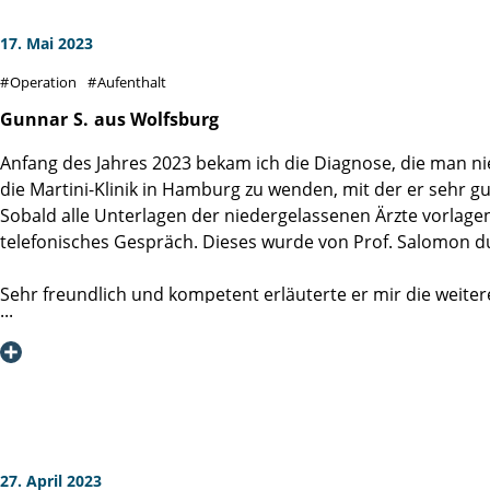
werde ich wohl dicht sein.
mich noch einmal ganz herzlich bei allen bedanken, die z
Ich kann diese Klinik guten Gewissens weiterempfehlen.
17. Mai 2023
Anaesthesieteam, den Schwestern und Pflegern auf Station
Ich wünsche euch alles Gute.
weiterhin viel Gesundheit und Kraft für ihre Arbeit und der
Operation
Aufenthalt
Gunnar
S.
aus Wolfsburg
Anfang des Jahres 2023 bekam ich die Diagnose, die man 
die Martini-Klinik in Hamburg zu wenden, mit der er sehr gu
Sobald alle Unterlagen der niedergelassenen Ärzte vorlagen
telefonisches Gespräch. Dieses wurde von Prof. Salomon d
Sehr freundlich und kompetent erläuterte er mir die weite
wurde ein Termin für den Eingriff vereinbart. Im April 2023
Vom ersten Kontakt in der Aufnahme, über die entsprechend
professionell. Alles wurde genau und ausführlich erklärt un
durchgesprochen.
Und so sollte es bleiben. Egal mit wem man Kontakt hatte, 
hatte das Gefühl, Gast und nicht Patient zu sein.
27. April 2023