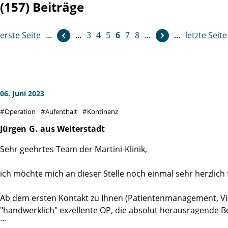
(157) Beiträge
erste Seite
...
weiter
...
3
4
5
6
7
8
...
...
letzte Seite
06. Juni 2023
Operation
Aufenthalt
Kontinenz
Jürgen
G.
aus Weiterstadt
Sehr geehrtes Team der Martini-Klinik,
ich möchte mich an dieser Stelle noch einmal sehr herzlich
Ab dem ersten Kontakt zu Ihnen (Patientenmanagement, Vide
"handwerklich" exzellente OP, die absolut herausragende
durch das AHB-Team, das kulinarische Wohlfühlprogramm de