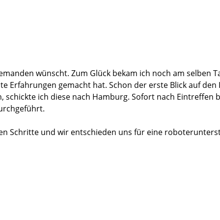
u meiner Heilung beigetragen haben, beginnend bei meinem
 5, dem Küchenpersonal und den fleißigen und fröhlichen 
 gesamten Martiniklinik auch im neuen Gebäude ganz viele zu
niemanden wünscht. Zum Glück bekam ich noch am selben Ta
te Erfahrungen gemacht hat. Schon der erste Blick auf den In
, schickte ich diese nach Hamburg. Sofort nach Eintreffen 
urchgeführt.
ren Schritte und wir entschieden uns für eine roboterunter
 habe ich mich dann zur Behandlung in die Martini-Klinik be
en Voruntersuchungen bei den Ärzten bis zur Aufnahme auf 
d es blieben keine Fragen offen. Natürlich wurden auch die O
ob es das Pflege-, Ärzte-, oder Service-Team war. Alle war