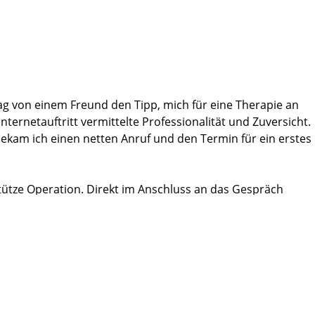
 Operateur Prof. Maurer, dem gesamten OP- und
Damen von der Reinigungstruppe. Ich wünsche allen
friedene Patienten wie mich. Danke für alles!
g von einem Freund den Tipp, mich für eine Therapie an
ternetauftritt vermittelte Professionalität und Zuversicht.
bekam ich einen netten Anruf und den Termin für ein erstes
stütze Operation. Direkt im Anschluss an das Gespräch
geben.
der Station lief alles extrem gut organisiert und
P-Schritte bis ins Detail mit Prof. Salomon
en immer freundlich, nahmen sich Zeit für Gespräche und man