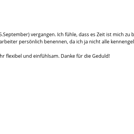
.September) vergangen. Ich fühle, dass es Zeit ist mich zu
arbeiter persönlich benennen, da ich ja nicht alle kennenge
r flexibel und einfühlsam. Danke für die Geduld!
spräch geführt und sich die Zeit genommen alle mir zur Ve
ente Beratung sowie eine allseitig tolle Bearbeitung meine
Fragen.
goldrichtig sein oder in die Büx gehen…… das Wochenende 
hren. Ich hatte das Gesicht des „Handwerkers“ vor Augen de
werker habe sehr schnell Vertrauen zu ihnen gefunden. Sow