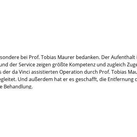
ondere bei Prof. Tobias Maurer bedanken. Der Aufenthalt in 
 und der Service zeigen größte Kompetenz und zugleich Zug
s der da Vinci assistierten Operation durch Prof. Tobias Ma
gleitet. Und außerdem hat er es geschafft, die Entfernung 
che Behandlung.
at mich beim Gesundwerden unterstützt. Und nun, drei Mona