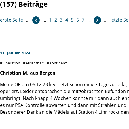
(157) Beiträge
erste Seite
...
weiter
...
1
2
3
4
5
6
7
...
...
letzte Se
11. Januar 2024
Operation
Aufenthalt
Kontinenz
Christian
M.
aus Bergen
Meine OP am 06.12.23 liegt jetzt schon einige Tage zurück.
operiert. Leider entsprachen die mitgebrachten Befunden n
umbringt. Nach knapp 4 Wochen konnte mir dann auch endlich
es nur PSA Kontrolle abwarten und dann mit Strahlen und 
Besonderer Dank an die Mädels auf Station 4...ihr rockt de