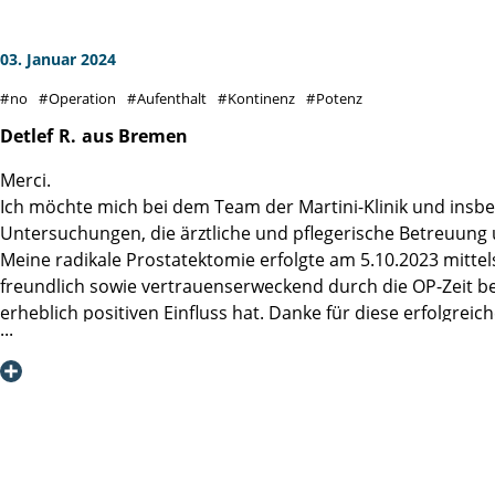
03. Januar 2024
no
Operation
Aufenthalt
Kontinenz
Potenz
Detlef
R.
aus Bremen
Merci.
Ich möchte mich bei dem Team der Martini-Klinik und insbes
Untersuchungen, die ärztliche und pflegerische Betreuung
Meine radikale Prostatektomie erfolgte am 5.10.2023 mittel
freundlich sowie vertrauenserweckend durch die OP-Zeit be
erheblich positiven Einfluss hat. Danke für diese erfolgrei
Eine Anschlussheilbehandlung in der Hamm-Klinik in SPO h
mindestens 95 % Gesundheit angelangt zu sein.
Dr. Detlef Roth