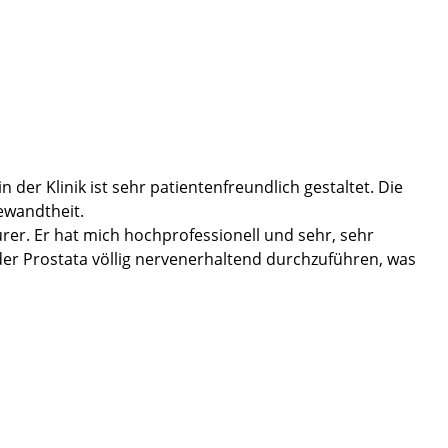
der Klinik ist sehr patientenfreundlich gestaltet. Die
ewandtheit.
urer. Er hat mich hochprofessionell und sehr, sehr
der Prostata völlig nervenerhaltend durchzuführen, was
te nach der OP, habe ich das Gefühl, bereits bei