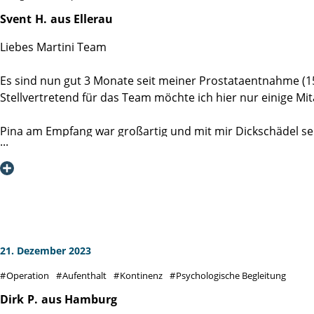
Svent
H.
aus Ellerau
Liebes Martini Team
Es sind nun gut 3 Monate seit meiner Prostataentnahme (15
Stellvertretend für das Team möchte ich hier nur einige Mit
Pina am Empfang war großartig und mit mir Dickschädel seh
Prof. Dr. M. Graefen,
Sie haben mit mir und meiner Frau ein super Einleitungsge
Druck zu erörtern. Es war eine sehr entspannte und kompet
Danke für ihre Ruhe und die Beantwortung unserer vielen 
Dr. U. Michel
21. Dezember 2023
Freitag morgen als Erster unters Messer zu kommen kann 
Operation
Aufenthalt
Kontinenz
Psychologische Begleitung
Es hat mich sehr beruhigt mit ihnen ein Vorgespräch zu fü
und mich wieder zusammen tackert. Von Handwerker zu Hand
Dirk
P.
aus Hamburg