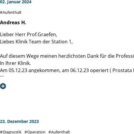
02. Januar 2024
Aufenthalt
Andreas
H.
Lieber Herr Prof.Graefen,
Liebes Klinik Team der Station 1,
Auf diesem Wege meinen herzlichsten Dank für die Professi
In Ihrer Klinik.
Am 05.12.23 angekommen, am 06.12.23 operiert ( Prostata 
und am 12.12.23 endlassen, mit perfektem Ausgang… was w
Hier steht nicht nur die Arbeit an erster Stelle, sondern 
Klar ist die Diagnose Prostata Krebs kein Zuckerschlecken
Klar ist auch alle kochen mit Wasser, aber hier wird das W
Deswegen eine klare Empfehlung … Martini Klinik, auch w
„Gesundheit ist nicht alles, aber ohne Gesundheit ist alles n
23. Dezember 2023
Diagnostik
Operation
Aufenthalt