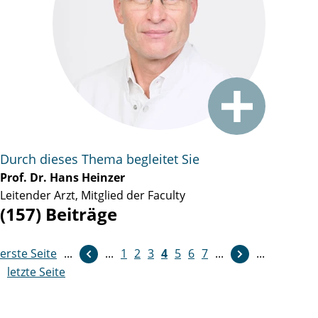
Durch dieses Thema begleitet Sie
Prof. Dr. Hans Heinzer
Leitender Arzt, Mitglied der Faculty
(157) Beiträge
erste Seite
...
weiter
...
1
2
3
4
5
6
7
...
...
letzte Seite