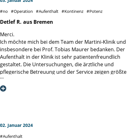
03. Januar 2024
Besonderer Dank an die Mädels auf Station 4...ihr rockt den
no
Operation
Aufenthalt
Kontinenz
Potenz
Laden...DANKE
Detlef
R.
aus Bremen
Merci.
Ich möchte mich bei dem Team der Martini-Klinik und
insbesondere bei Prof. Tobias Maurer bedanken. Der
Aufenthalt in der Klinik ist sehr patientenfreundlich
gestaltet. Die Untersuchungen, die ärztliche und
pflegerische Betreuung und der Service zeigen größte
Kompetenz und zugleich Zugewandtheit.
Meine radikale Prostatektomie erfolgte am 5.10.2023
mittels der da Vinci assistierten Operation durch Prof.
Tobias Maurer. Er hat mich hochprofessionell und sehr,
sehr freundlich sowie vertrauenserweckend durch die OP-
Zeit begleitet. Und außerdem hat er es geschafft, die
Entfernung der Prostata völlig nervenerhaltend
02. Januar 2024
durchzuführen, was erheblich positiven Einfluss hat. Danke
Aufenthalt
für diese erfolgreiche Behandlung.