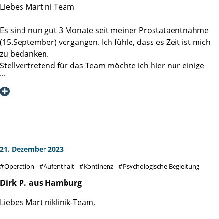
Liebes Martini Team
Deswegen eine klare Empfehlung … Martini Klinik, auch
wenn man von weiter herkommt.
Es sind nun gut 3 Monate seit meiner Prostataentnahme
(15.September) vergangen. Ich fühle, dass es Zeit ist mich
„Gesundheit ist nicht alles, aber ohne Gesundheit ist alles
zu bedanken.
nichts.“
Stellvertretend für das Team möchte ich hier nur einige
Mitarbeiter persönlich benennen, da ich ja nicht alle
kennengelernt habe.
Pina am Empfang war großartig und mit mir Dickschädel
sehr flexibel und einfühlsam. Danke für die Geduld!
Prof. Dr. M. Graefen,
21. Dezember 2023
Sie haben mit mir und meiner Frau ein super
Operation
Aufenthalt
Kontinenz
Psychologische Begleitung
Einleitungsgespräch geführt und sich die Zeit genommen
alle mir zur Verfügung stehenden Möglichkeiten ohne
Dirk
P.
aus Hamburg
einen gefühlten Druck zu erörtern. Es war eine sehr
Liebes Martiniklinik-Team,
entspannte und kompetente Beratung sowie eine allseitig
tolle Bearbeitung meines Problems.