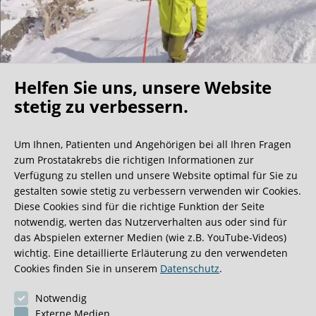
Helfen Sie uns, unsere Website
Oh what a ride!
stetig zu verbessern.
Um Ihnen, Patienten und Angehörigen bei all Ihren Fragen
Wir bekommen ja viele tolle Gästebucheinträge,
zum Prostatakrebs die richtigen Informationen zur
aber dieser ist doch sehr ungewöhnlich.
Verfügung zu stellen und unsere Website optimal für Sie zu
gestalten sowie stetig zu verbessern verwenden wir Cookies.
Diese Cookies sind für die richtige Funktion der Seite
0:40 Minuten
notwendig, werten das Nutzerverhalten aus oder sind für
das Abspielen externer Medien (wie z.B. YouTube-Videos)
wichtig. Eine detaillierte Erläuterung zu den verwendeten
Cookies finden Sie in unserem
Datenschutz
.
Notwendig
Externe Medien