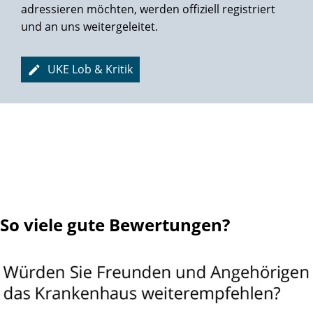
behandeln zu lassen. Ein herzliches Dankeschön an das
adressieren möchten, werden offiziell registriert
gesamte Team der Martini-Klinik!
Vielen Dank & Glück auf!
und an uns weitergeleitet.
UKE Lob & Kritik
So viele gute Bewertungen?