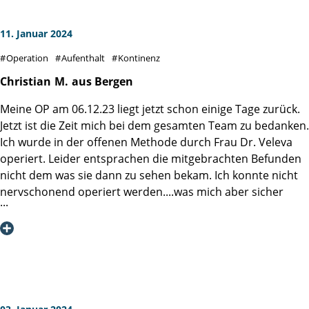
11. Januar 2024
Operation
Aufenthalt
Kontinenz
Christian
M.
aus Bergen
Meine OP am 06.12.23 liegt jetzt schon einige Tage zurück.
Jetzt ist die Zeit mich bei dem gesamten Team zu bedanken.
Ich wurde in der offenen Methode durch Frau Dr. Veleva
operiert. Leider entsprachen die mitgebrachten Befunden
nicht dem was sie dann zu sehen bekam. Ich konnte nicht
nervschonend operiert werden....was mich aber sicher
nicht umbringt. Nach knapp 4 Wochen konnte mir dann
auch endlich der Katheter entfernt werden. Mein
Allgemeinbefinden stufe ich als gut ein. Kontinenz ist voll
gegeben. Jetzt heisst es nur PSA Kontrolle abwarten und
dann mit Strahlen und Hormontherapie zu beginnen. Ich
bleibe stark und habe eine wunderbare Frau die mich
unterstützt.