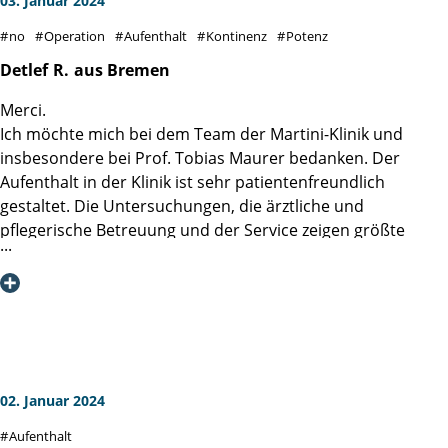
03. Januar 2024
Besonderer Dank an die Mädels auf Station 4...ihr rockt den
no
Operation
Aufenthalt
Kontinenz
Potenz
Laden...DANKE
Detlef
R.
aus Bremen
Merci.
Ich möchte mich bei dem Team der Martini-Klinik und
insbesondere bei Prof. Tobias Maurer bedanken. Der
Aufenthalt in der Klinik ist sehr patientenfreundlich
gestaltet. Die Untersuchungen, die ärztliche und
pflegerische Betreuung und der Service zeigen größte
Kompetenz und zugleich Zugewandtheit.
Meine radikale Prostatektomie erfolgte am 5.10.2023
mittels der da Vinci assistierten Operation durch Prof.
Tobias Maurer. Er hat mich hochprofessionell und sehr,
sehr freundlich sowie vertrauenserweckend durch die OP-
Zeit begleitet. Und außerdem hat er es geschafft, die
Entfernung der Prostata völlig nervenerhaltend
02. Januar 2024
durchzuführen, was erheblich positiven Einfluss hat. Danke
Aufenthalt
für diese erfolgreiche Behandlung.