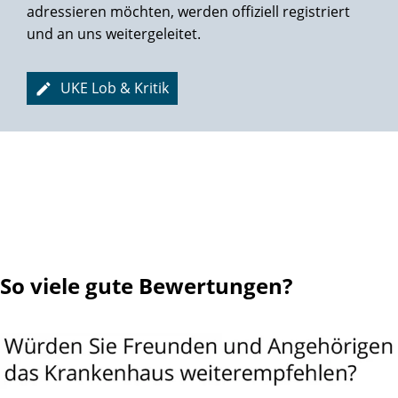
behandeln zu lassen. Ein herzliches Dankeschön an das
adressieren möchten, werden offiziell registriert
gesamte Team der Martini-Klinik!
Vielen Dank & Glück auf!
und an uns weitergeleitet.
UKE Lob & Kritik
So viele gute Bewertungen?