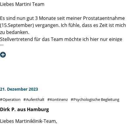
Liebes Martini Team
Deswegen eine klare Empfehlung … Martini Klinik, auch
wenn man von weiter herkommt.
Es sind nun gut 3 Monate seit meiner Prostataentnahme
(15.September) vergangen. Ich fühle, dass es Zeit ist mich
„Gesundheit ist nicht alles, aber ohne Gesundheit ist alles
zu bedanken.
nichts.“
Stellvertretend für das Team möchte ich hier nur einige
Mitarbeiter persönlich benennen, da ich ja nicht alle
kennengelernt habe.
Pina am Empfang war großartig und mit mir Dickschädel
sehr flexibel und einfühlsam. Danke für die Geduld!
Prof. Dr. M. Graefen,
21. Dezember 2023
Sie haben mit mir und meiner Frau ein super
Operation
Aufenthalt
Kontinenz
Psychologische Begleitung
Einleitungsgespräch geführt und sich die Zeit genommen
alle mir zur Verfügung stehenden Möglichkeiten ohne
Dirk
P.
aus Hamburg
einen gefühlten Druck zu erörtern. Es war eine sehr
Liebes Martiniklinik-Team,
entspannte und kompetente Beratung sowie eine allseitig
tolle Bearbeitung meines Problems.