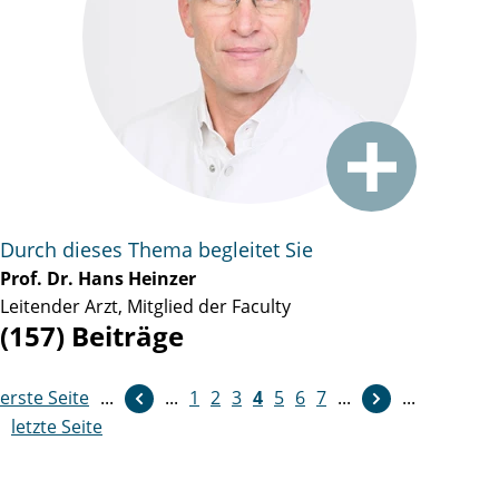
Durch dieses Thema begleitet Sie
Prof. Dr. Hans Heinzer
Leitender Arzt, Mitglied der Faculty
(157) Beiträge
erste Seite
...
weiter
...
1
2
3
4
5
6
7
...
...
letzte Seite