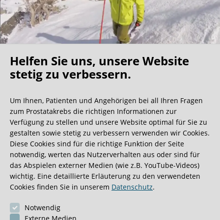
Helfen Sie uns, unsere Website
Oh what a ride!
stetig zu verbessern.
Um Ihnen, Patienten und Angehörigen bei all Ihren Fragen
Wir bekommen ja viele tolle Gästebucheinträge,
zum Prostatakrebs die richtigen Informationen zur
aber dieser ist doch sehr ungewöhnlich.
Verfügung zu stellen und unsere Website optimal für Sie zu
gestalten sowie stetig zu verbessern verwenden wir Cookies.
Diese Cookies sind für die richtige Funktion der Seite
0:40 Minuten
notwendig, werten das Nutzerverhalten aus oder sind für
das Abspielen externer Medien (wie z.B. YouTube-Videos)
wichtig. Eine detaillierte Erläuterung zu den verwendeten
Cookies finden Sie in unserem
Datenschutz
.
Notwendig
Externe Medien