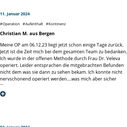
11. Januar 2024
Operation
Aufenthalt
Kontinenz
Christian
M.
aus Bergen
Meine OP am 06.12.23 liegt jetzt schon einige Tage zurück.
Jetzt ist die Zeit mich bei dem gesamten Team zu bedanken.
Ich wurde in der offenen Methode durch Frau Dr. Veleva
operiert. Leider entsprachen die mitgebrachten Befunden
nicht dem was sie dann zu sehen bekam. Ich konnte nicht
nervschonend operiert werden....was mich aber sicher
nicht umbringt. Nach knapp 4 Wochen konnte mir dann
auch endlich der Katheter entfernt werden. Mein
Allgemeinbefinden stufe ich als gut ein. Kontinenz ist voll
gegeben. Jetzt heisst es nur PSA Kontrolle abwarten und
dann mit Strahlen und Hormontherapie zu beginnen. Ich
bleibe stark und habe eine wunderbare Frau die mich
unterstützt.