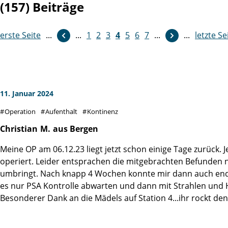
(157) Beiträge
erste Seite
...
weiter
...
1
2
3
4
5
6
7
...
...
letzte Se
11. Januar 2024
Operation
Aufenthalt
Kontinenz
Christian
M.
aus Bergen
Meine OP am 06.12.23 liegt jetzt schon einige Tage zurück.
operiert. Leider entsprachen die mitgebrachten Befunden n
umbringt. Nach knapp 4 Wochen konnte mir dann auch endlich
es nur PSA Kontrolle abwarten und dann mit Strahlen und 
Besonderer Dank an die Mädels auf Station 4...ihr rockt de