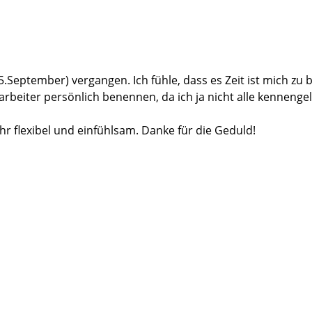
.September) vergangen. Ich fühle, dass es Zeit ist mich zu
arbeiter persönlich benennen, da ich ja nicht alle kennenge
r flexibel und einfühlsam. Danke für die Geduld!
spräch geführt und sich die Zeit genommen alle mir zur Ve
ente Beratung sowie eine allseitig tolle Bearbeitung meine
Fragen.
goldrichtig sein oder in die Büx gehen…… das Wochenende 
hren. Ich hatte das Gesicht des „Handwerkers“ vor Augen de
werker habe sehr schnell Vertrauen zu ihnen gefunden. Sow