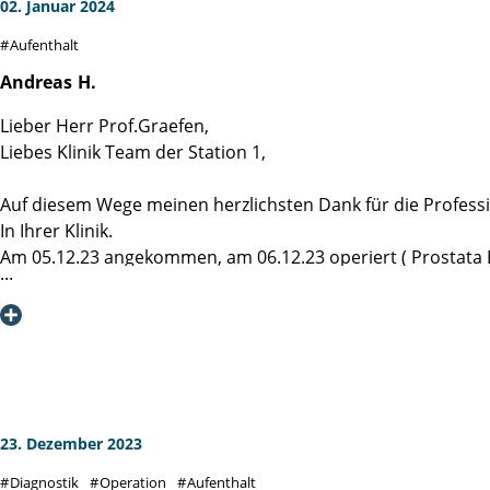
02. Januar 2024
Aufenthalt
Andreas
H.
Lieber Herr Prof.Graefen,
Liebes Klinik Team der Station 1,
Auf diesem Wege meinen herzlichsten Dank für die Professi
In Ihrer Klinik.
Am 05.12.23 angekommen, am 06.12.23 operiert ( Prostata 
und am 12.12.23 endlassen, mit perfektem Ausgang… was w
Hier steht nicht nur die Arbeit an erster Stelle, sondern 
Klar ist die Diagnose Prostata Krebs kein Zuckerschlecken
Klar ist auch alle kochen mit Wasser, aber hier wird das W
Deswegen eine klare Empfehlung … Martini Klinik, auch w
„Gesundheit ist nicht alles, aber ohne Gesundheit ist alles n
23. Dezember 2023
Diagnostik
Operation
Aufenthalt