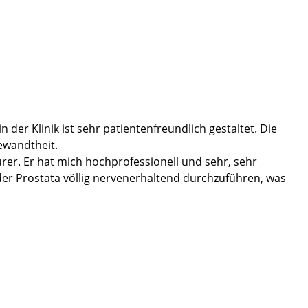
der Klinik ist sehr patientenfreundlich gestaltet. Die
ewandtheit.
urer. Er hat mich hochprofessionell und sehr, sehr
der Prostata völlig nervenerhaltend durchzuführen, was
te nach der OP, habe ich das Gefühl, bereits bei