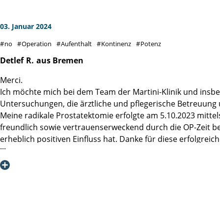
03. Januar 2024
no
Operation
Aufenthalt
Kontinenz
Potenz
Detlef
R.
aus Bremen
Merci.
Ich möchte mich bei dem Team der Martini-Klinik und insbes
Untersuchungen, die ärztliche und pflegerische Betreuung
Meine radikale Prostatektomie erfolgte am 5.10.2023 mittel
freundlich sowie vertrauenserweckend durch die OP-Zeit be
erheblich positiven Einfluss hat. Danke für diese erfolgrei
Eine Anschlussheilbehandlung in der Hamm-Klinik in SPO h
mindestens 95 % Gesundheit angelangt zu sein.
Dr. Detlef Roth