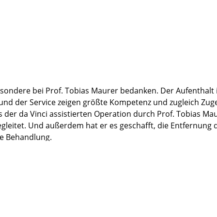
ondere bei Prof. Tobias Maurer bedanken. Der Aufenthalt in 
 und der Service zeigen größte Kompetenz und zugleich Zug
s der da Vinci assistierten Operation durch Prof. Tobias Ma
gleitet. Und außerdem hat er es geschafft, die Entfernung 
che Behandlung.
at mich beim Gesundwerden unterstützt. Und nun, drei Mona