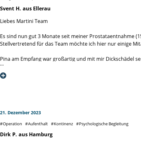
Svent
H.
aus Ellerau
Liebes Martini Team
Es sind nun gut 3 Monate seit meiner Prostataentnahme (15
Stellvertretend für das Team möchte ich hier nur einige Mit
Pina am Empfang war großartig und mit mir Dickschädel seh
Prof. Dr. M. Graefen,
Sie haben mit mir und meiner Frau ein super Einleitungsge
Druck zu erörtern. Es war eine sehr entspannte und kompet
Danke für ihre Ruhe und die Beantwortung unserer vielen 
Dr. U. Michel
21. Dezember 2023
Freitag morgen als Erster unters Messer zu kommen kann 
Operation
Aufenthalt
Kontinenz
Psychologische Begleitung
Es hat mich sehr beruhigt mit ihnen ein Vorgespräch zu fü
und mich wieder zusammen tackert. Von Handwerker zu Hand
Dirk
P.
aus Hamburg