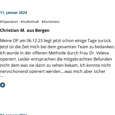
11. Januar 2024
Operation
Aufenthalt
Kontinenz
Christian
M.
aus Bergen
Meine OP am 06.12.23 liegt jetzt schon einige Tage zurück.
Jetzt ist die Zeit mich bei dem gesamten Team zu bedanken.
Ich wurde in der offenen Methode durch Frau Dr. Veleva
operiert. Leider entsprachen die mitgebrachten Befunden
nicht dem was sie dann zu sehen bekam. Ich konnte nicht
nervschonend operiert werden....was mich aber sicher
nicht umbringt. Nach knapp 4 Wochen konnte mir dann
auch endlich der Katheter entfernt werden. Mein
Allgemeinbefinden stufe ich als gut ein. Kontinenz ist voll
gegeben. Jetzt heisst es nur PSA Kontrolle abwarten und
dann mit Strahlen und Hormontherapie zu beginnen. Ich
bleibe stark und habe eine wunderbare Frau die mich
unterstützt.