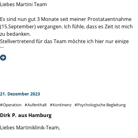
Liebes Martini Team
Deswegen eine klare Empfehlung … Martini Klinik, auch
wenn man von weiter herkommt.
Es sind nun gut 3 Monate seit meiner Prostataentnahme
(15.September) vergangen. Ich fühle, dass es Zeit ist mich
„Gesundheit ist nicht alles, aber ohne Gesundheit ist alles
zu bedanken.
nichts.“
Stellvertretend für das Team möchte ich hier nur einige
Mitarbeiter persönlich benennen, da ich ja nicht alle
kennengelernt habe.
Pina am Empfang war großartig und mit mir Dickschädel
sehr flexibel und einfühlsam. Danke für die Geduld!
Prof. Dr. M. Graefen,
21. Dezember 2023
Sie haben mit mir und meiner Frau ein super
Operation
Aufenthalt
Kontinenz
Psychologische Begleitung
Einleitungsgespräch geführt und sich die Zeit genommen
alle mir zur Verfügung stehenden Möglichkeiten ohne
Dirk
P.
aus Hamburg
einen gefühlten Druck zu erörtern. Es war eine sehr
Liebes Martiniklinik-Team,
entspannte und kompetente Beratung sowie eine allseitig
tolle Bearbeitung meines Problems.