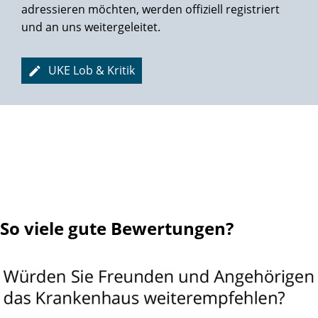
behandeln zu lassen. Ein herzliches Dankeschön an das
adressieren möchten, werden offiziell registriert
gesamte Team der Martini-Klinik!
Vielen Dank & Glück auf!
und an uns weitergeleitet.
UKE Lob & Kritik
So viele gute Bewertungen?