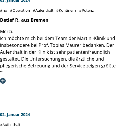
03. Januar 2024
Besonderer Dank an die Mädels auf Station 4...ihr rockt den
no
Operation
Aufenthalt
Kontinenz
Potenz
Laden...DANKE
Detlef
R.
aus Bremen
Merci.
Ich möchte mich bei dem Team der Martini-Klinik und
insbesondere bei Prof. Tobias Maurer bedanken. Der
Aufenthalt in der Klinik ist sehr patientenfreundlich
gestaltet. Die Untersuchungen, die ärztliche und
pflegerische Betreuung und der Service zeigen größte
Kompetenz und zugleich Zugewandtheit.
Meine radikale Prostatektomie erfolgte am 5.10.2023
mittels der da Vinci assistierten Operation durch Prof.
Tobias Maurer. Er hat mich hochprofessionell und sehr,
sehr freundlich sowie vertrauenserweckend durch die OP-
Zeit begleitet. Und außerdem hat er es geschafft, die
Entfernung der Prostata völlig nervenerhaltend
02. Januar 2024
durchzuführen, was erheblich positiven Einfluss hat. Danke
Aufenthalt
für diese erfolgreiche Behandlung.