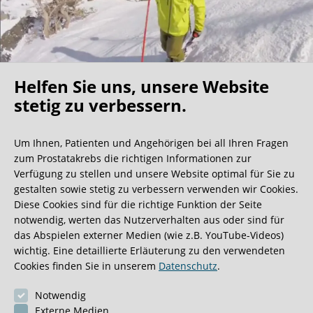
Helfen Sie uns, unsere Website
Oh what a ride!
stetig zu verbessern.
Um Ihnen, Patienten und Angehörigen bei all Ihren Fragen
Wir bekommen ja viele tolle Gästebucheinträge,
zum Prostatakrebs die richtigen Informationen zur
aber dieser ist doch sehr ungewöhnlich.
Verfügung zu stellen und unsere Website optimal für Sie zu
gestalten sowie stetig zu verbessern verwenden wir Cookies.
Diese Cookies sind für die richtige Funktion der Seite
0:40 Minuten
notwendig, werten das Nutzerverhalten aus oder sind für
das Abspielen externer Medien (wie z.B. YouTube-Videos)
wichtig. Eine detaillierte Erläuterung zu den verwendeten
Cookies finden Sie in unserem
Datenschutz
.
Notwendig
Externe Medien