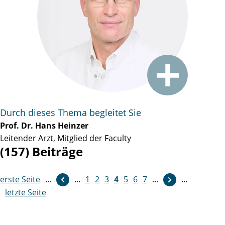
Durch dieses Thema begleitet Sie
Prof. Dr. Hans Heinzer
Leitender Arzt, Mitglied der Faculty
(157) Beiträge
erste Seite
...
weiter
...
1
2
3
4
5
6
7
...
...
letzte Seite