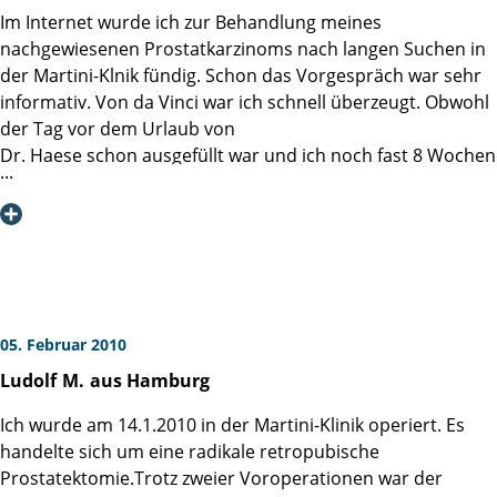
Pflegerin, lieber Pfleger, liebe Servicekraft.
Im Internet wurde ich zur Behandlung meines
nachgewiesenen Prostatkarzinoms nach langen Suchen in
Ihnen allen und denjenigen, die für diese ganz besondere
der Martini-Klnik fündig. Schon das Vorgespräch war sehr
Klinik verantwortlich zeichnen, schulde ich, auch im Namen
informativ. Von da Vinci war ich schnell überzeugt. Obwohl
meiner Frau, immerwährenden Dank für eine heitere
der Tag vor dem Urlaub von
Woche in (eigentlich) nicht ganz einfacher Zeit! Nochmals:
Dr. Haese schon ausgefüllt war und ich noch fast 8 Wochen
Danke!!
hätte warten müssen, hat Dr. Haese die Operation noch
möglich
Ihr Ulrich Eggert
gemacht. Am 27.07.2009 wurde ich sehr erfolgreich
operiert.
4 Tage nach der OP konnte ich die Martini-Klinik
schmerzfrei verlassen. Nach dem Ziehen des Katheters gab
es keinerlei Probleme. Die Reha und die Nachsorge nehme
05. Februar 2010
ich nach wie vor ernst.
Ludolf
M.
aus Hamburg
Nochmals vielen Dank an Dr. Haese und sein Team für die
vorbildliche Betreung.
Ich wurde am 14.1.2010 in der Martini-Klinik operiert. Es
Heute 6 Monate nach der OP kann ich sagen, es war richtig
handelte sich um eine radikale retropubische
mit da Vinci in der Martini-Klinik operiert zu werden und
Prostatektomie.Trotz zweier Voroperationen war der