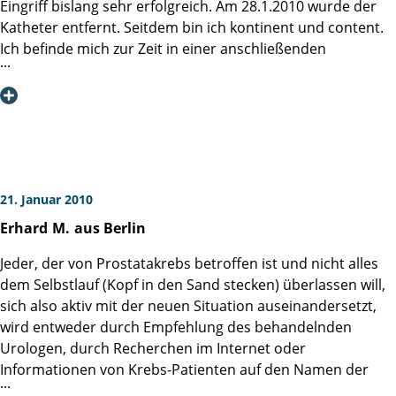
kann es mit sehr gutem Gewissen weiter empfehlen.
Eingriff bislang sehr erfolgreich. Am 28.1.2010 wurde der
Katheter entfernt. Seitdem bin ich kontinent und content.
Mit frdl. Grüssen Ihr dankbarer Patient K. Metzner
Ich befinde mich zur Zeit in einer anschließenden
Heilbehandlung in den Hamm-Kliniken in St.Peter-Ording.
Auch hier wird die gute Arbeit der Martini-Klinik gelobt. Ich
danke Herrn Prof. Dr. Graefen und seinen Mitarbeiterinnen
und Mitarbeitern für ihre Leistung bei der OP und der
anschließenden Betreuung.
21. Januar 2010
Erhard
M.
aus Berlin
Jeder, der von Prostatakrebs betroffen ist und nicht alles
dem Selbstlauf (Kopf in den Sand stecken) überlassen will,
sich also aktiv mit der neuen Situation auseinandersetzt,
wird entweder durch Empfehlung des behandelnden
Urologen, durch Recherchen im Internet oder
Informationen von Krebs-Patienten auf den Namen der
Martini-Klinik Hamburg stoßen. Mir wurde die Klinik durch