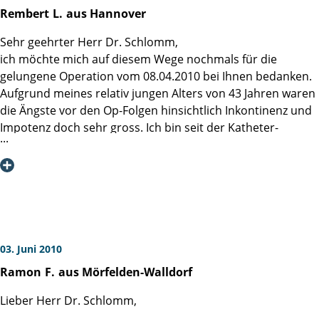
Operationsmethoden ständig auf dem neuesten Stand
weiterempfehlen.
Rembert
L.
aus Hannover
sind. Mit freundlichen Grüßen, Gerhard N.
Für die Zukunft wünsche ich allen Beschäftigten nur das
Beste.
Sehr geehrter Herr Dr. Schlomm,
Alwin
ich möchte mich auf diesem Wege nochmals für die
gelungene Operation vom 08.04.2010 bei Ihnen bedanken.
Aufgrund meines relativ jungen Alters von 43 Jahren waren
die Ängste vor den Op-Folgen hinsichtlich Inkontinenz und
Impotenz doch sehr gross. Ich bin seit der Katheter-
Entfernung trocken und auch die Potenz kommt langsam
wieder in geregelte Bahnen. Der Aufenthalt in Ihrer Klinik
auf der Station 3 war wirklich vorbildlich und vom Essen bis
zum Personal gibt es keinerlei Gründe sich zu beschweren.
Selbst das Reinigungspersonal hatte immer ein lächeln im
Gesicht.Vielen Dank nochmal für Ihre " goldenen Hände "
Herr Dr.Schlomm. Kann die Martini Klinik nur wärmstens
03. Juni 2010
empfehlen gerade für die immer jünger werdenden
Ramon
F.
aus Mörfelden-Walldorf
Patienten.
Lieber Herr Dr. Schlomm,