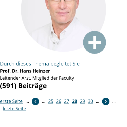
Durch dieses Thema begleitet Sie
Prof. Dr. Hans Heinzer
Leitender Arzt, Mitglied der Faculty
(591) Beiträge
erste Seite
...
...
weiter
25
26
27
28
29
30
...
...
letzte Seite