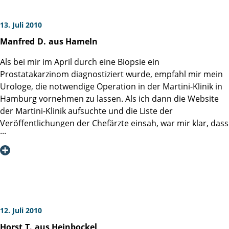
13. Juli 2010
Manfred
D.
aus Hameln
Als bei mir im April durch eine Biopsie ein
Prostatakarzinom diagnostiziert wurde, empfahl mir mein
Urologe, die notwendige Operation in der Martini-Klinik in
Hamburg vornehmen zu lassen. Als ich dann die Website
der Martini-Klinik aufsuchte und die Liste der
Veröffentlichungen der Chefärzte einsah, war mir klar, dass
ich wirklich in einem Prostatakrebs-Kompetenzzentrum
behandelt werden würde. Den guten Rat meines Neffen
(Neurologe): "Geh zu Hans und nicht zu Hänschen", würde
ich mit der Entscheidung für die Klinik sicher umsetzen
können. Als ich dann auch noch im Gästebuch die überaus
positiven Reaktionen so vieler frisch operierter Patienten
las, wurde mir bewußt, dass für meine notwendig
12. Juli 2010
gewordene Operation (radikale retropubische
Horst
T.
aus Heinbockel