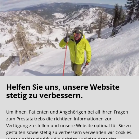
Helfen Sie uns, unsere Website
Oh what a ride!
stetig zu verbessern.
Um Ihnen, Patienten und Angehörigen bei all Ihren Fragen
Wir bekommen ja viele tolle Gästebucheinträge,
zum Prostatakrebs die richtigen Informationen zur
aber dieser ist doch sehr ungewöhnlich.
Verfügung zu stellen und unsere Website optimal für Sie zu
gestalten sowie stetig zu verbessern verwenden wir Cookies.