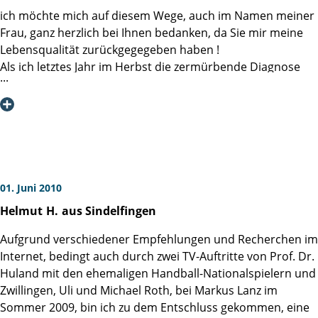
ich möchte mich auf diesem Wege, auch im Namen meiner
Frau, ganz herzlich bei Ihnen bedanken, da Sie mir meine
Lebensqualität zurückgegegeben haben !
Als ich letztes Jahr im Herbst die zermürbende Diagnose
Prostatakarzinom im Anfangsstadium erhalten hatte, habe
ich mich auf anraten meines Urologen Herrn Prof. Wiesel
in Frankfurt, dafür entschlossen, Sie zu konsultieren.
Bereits beim Vorgespräch mit Ihnen war mir klar, dass
wenn ich Vertrauen in einen Arzt haben soll, der mich
operiert, es Sie sein werden. Durch Ihre Kompetenz und
gleichzeitig Menschlichkeit habe ich mich sofort gut
01. Juni 2010
aufgehoben gefühlt. Die Operation (nervenerhaltend) ist
Helmut
H.
aus Sindelfingen
hervorragend verlaufen, so dass ich heute wieder
vollkommen "hergestellt" bin. Besonders begeistert bin ich
Aufgrund verschiedener Empfehlungen und Recherchen im
noch heute von Ihrem täglichen "Vorbeischauen" nach der
Internet, bedingt auch durch zwei TV-Auftritte von Prof. Dr.
OP im Klinikum. Sie haben sich wirklich um mich
Huland mit den ehemaligen Handball-Nationalspielern und
gekümmert, wofür ich mich noch einmal ausdrücklich
Zwillingen, Uli und Michael Roth, bei Markus Lanz im
bedanken möchte ! Natürlich möchte ich mich auch bei
Sommer 2009, bin ich zu dem Entschluss gekommen, eine