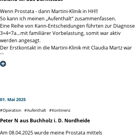
Wenn Prostata - dann Martini-Klinik in HH!!
So kann ich meinen „Aufenthalt“ zusammenfassen.
Eine Reihe von Kann-Entscheidungen führten zur Diagnose
3+4=7a…mit familiärer Vorbelastung, somit war aktiv
werden angesagt.
Der Erstkontakt in die Martini-Klinik mit Claudia Martz war
effektiv und beruhigend, selbst nachdem ein Verdi Streik
den Ersttermin verhindert hat, ging es rasch und
professionell in die zweite Runde.
Auf Station wurde sofort klar, hier weiß jeder genau
Bescheid, was zu tun ist. Ob Schwester Erika, Schwester
Sigrid, Pfleger Karl-Heinz, das Reinigungspersonal, die
Küchenfrauen, Psycho-Onkologe Alex bis hin zu den
01. Mai 2025
Stationsärztinnen, alle schienen genau zu wissen, wie es
Operation
Aufenthalt
Kontinenz
uns Patienten geht, welches der nächste richtige Schritt ist
und begleiteten jeden einzelnen mit emphatischer
Peter
N
aus Buchholz i. D. Nordheide
Gelassenheit. Danke an Station 5!!
Am 08.04.2025 wurde meine Prostata mittels
Fast schon logisch war das Vertrauen in Prof. Steubers