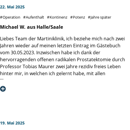
22. Mai 2025
Operation
Aufenthalt
Kontinenz
Potenz
Jahre später
Michael
W.
aus Halle/Saale
Liebes Team der Martiniklinik, ich beziehe mich nach zwei
Jahren wieder auf meinen letzten Eintrag im Gästebuch
vom 30.05.2023. Inzwischen habe ich dank der
hervorragenden offenen radikalen Prostatektomie durch
Professor Tobias Maurer zwei Jahre rezidiv freies Leben
hinter mir, in welchen ich gelernt habe, mit allen
postoperativen Widrigkeiten wie lokal begrenztem
Lymphstau, Inkontinenz und Erektionsschwäche in sehr
kurzer Zeit umzugehen, so dass ich mich jetzt schon seit
über einem Jahr über eine fast komplette Funktion aller
relevanten Dinge wie Kontinenz oder Erektion freuen darf.
Darüber bin ich nach wie vor glücklich und dankbar, weil
dies trotz aller Routine Ihrerseits keine
19. Mai 2025
Selbstverständlichkeit ist. Ich wünsche Ihnen allen weiter