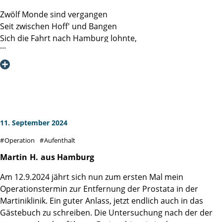
Zwölf Monde sind vergangen
Seit zwischen Hoff' und Bangen
Sich die Fahrt nach Hamburg lohnte,
Wo ich bei den Martinis wohnte.
Dort galt es eine Drüse zu entfernen
Und den Bauchraum zu entkernen.
Alles ging, kurz sei's gesagt,
Reibungslos an jenem Tag.
Ohne Angst und Schweiß und Pein
11. September 2024
Im Blümchenkleid aus dünnem Lein
Operation
Aufenthalt
Gelang mit Bravour die fällige Exzision
Unter Dramaturgie von Prof. Salomon.
Martin
H.
aus Hamburg
Am 12.9.2024 jährt sich nun zum ersten Mal mein
Was er gründlich inspizierte,
Operationstermin zur Entfernung der Prostata in der
War die im Vorlauf dedektierte
Martiniklinik. Ein guter Anlass, jetzt endlich auch in das
Gewebezelle samt der Lymphen.
Gästebuch zu schreiben. Die Untersuchung nach der der
Mittels Da Vinci's TechnoTrümpfen