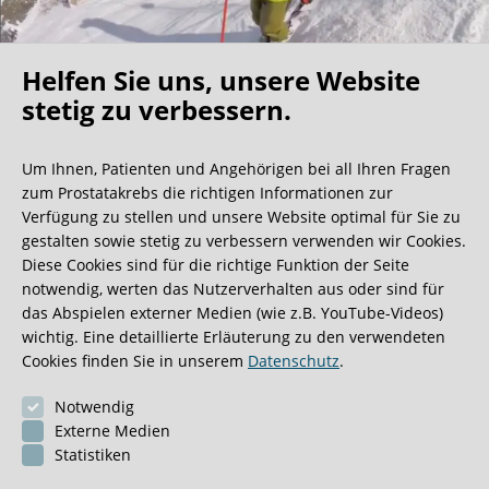
Helfen Sie uns, unsere Website
Oh what a ride!
stetig zu verbessern.
Um Ihnen, Patienten und Angehörigen bei all Ihren Fragen
Wir bekommen ja viele tolle Gästebucheinträge,
zum Prostatakrebs die richtigen Informationen zur
aber dieser ist doch sehr ungewöhnlich.
Verfügung zu stellen und unsere Website optimal für Sie zu
gestalten sowie stetig zu verbessern verwenden wir Cookies.
Diese Cookies sind für die richtige Funktion der Seite
0:40 Minuten
notwendig, werten das Nutzerverhalten aus oder sind für
das Abspielen externer Medien (wie z.B. YouTube-Videos)
wichtig. Eine detaillierte Erläuterung zu den verwendeten
Cookies finden Sie in unserem
Datenschutz
.
Notwendig
Externe Medien
Statistiken