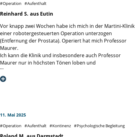
Operation
Aufenthalt
viel Glück und Kraft bei Ihrer beruflichen Tätigkeit und für
die Patienten weiter so tolle Heilungserfolge.
Reinhard
S.
aus Eutin
Vor knapp zwei Wochen habe ich mich in der Martini-Klinik
einer robotergesteuerten Operation unterzogen
(Entfernung der Prostata). Operiert hat mich Professor
Maurer.
Ich kann die Klinik und insbesondere auch Professor
Maurer nur in höchsten Tönen loben und
weiterempfehlen. Zu jedem Zeitpunkt habe ich mich
bestens betreut und informiert gefühlt. So wenig
angenehm natürlich eine solche Operation ist, so
angenehm wurde der ganze Rahmen gestaltet. Auch das
Pflegepersonal auf der Station, die Informationen im
Vorwege und das Nachfragen im Anschluss an die
Operation, alles ist vorbildlich. Ein ganz herzliches
11. Mai 2025
Dankeschön an das gesamte Klinik Team!!
Operation
Aufenthalt
Kontinenz
Psychologische Begleitung
Roland
M.
aus Darmstadt