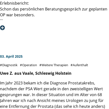
Erlebnisbericht:
Schon das persönlichen Beratungsgespräch zur geplanten
OP war besonders.
Frau Prof. Dr. D. Tilki wusste bestens, über meine im
Vorfeld eingereichten Befunde (Biopsie,
Röntgenuntersuchungen, MRT inkl. CDs, Blutbild,
Kardiologisches Gutachten etc.) Bescheid. Im Fokus
unserer Unterhaltung konnten somit vielmehr meine
Person, meine Ängste, Erwartungen, Hoffnungen und die
von mir präferierte Operationsmethode stehen. Das
03. April 2025
Gespräch war zu jeder Zeit faktisch informativ und
Diagnostik
Operation
Weitere Therapien
Aufenthalt
vertrauensvoll, es wurde aber auch gescherzt und gelacht.
Herzlichen Dank hierfür.
Uwe
Z.
aus Vaale, Schleswig Holstein
Im Jahr 2023 bekam ich die Diagnose Prostatakrebs,
Nach dieser Beratung blickte ich voll Zuversicht und mit
nachdem der PSA Wert gerade in den zweistelligen Wert
noch mehr Vertrauen auf die anstehende OP.
gesprungen war. In dieser Situation und im Alter von 68
Jahren war ich nach Ansicht meines Urologen zu jung für
Damit war aber auch die Erwartungshaltung an den
eine Entfernung der Prostata (das sehe ich heute anders)
eigentlichen Klinikaufenthalt bei mir recht hoch.