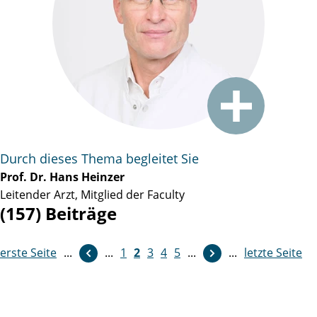
Durch dieses Thema begleitet Sie
Prof. Dr. Hans Heinzer
Leitender Arzt, Mitglied der Faculty
(157) Beiträge
erste Seite
weiter
...
...
1
2
3
4
5
...
...
letzte Seite