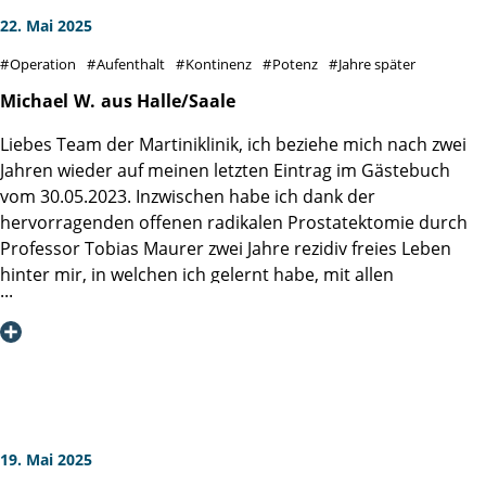
22. Mai 2025
Operation
Aufenthalt
Kontinenz
Potenz
Jahre später
Michael
W.
aus Halle/Saale
Liebes Team der Martiniklinik, ich beziehe mich nach zwei
Jahren wieder auf meinen letzten Eintrag im Gästebuch
vom 30.05.2023. Inzwischen habe ich dank der
hervorragenden offenen radikalen Prostatektomie durch
Professor Tobias Maurer zwei Jahre rezidiv freies Leben
hinter mir, in welchen ich gelernt habe, mit allen
postoperativen Widrigkeiten wie lokal begrenztem
Lymphstau, Inkontinenz und Erektionsschwäche in sehr
kurzer Zeit umzugehen, so dass ich mich jetzt schon seit
über einem Jahr über eine fast komplette Funktion aller
relevanten Dinge wie Kontinenz oder Erektion freuen darf.
Darüber bin ich nach wie vor glücklich und dankbar, weil
dies trotz aller Routine Ihrerseits keine
19. Mai 2025
Selbstverständlichkeit ist. Ich wünsche Ihnen allen weiter