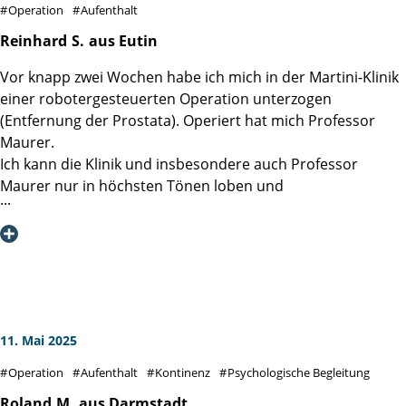
Operation
Aufenthalt
viel Glück und Kraft bei Ihrer beruflichen Tätigkeit und für
die Patienten weiter so tolle Heilungserfolge.
Reinhard
S.
aus Eutin
Vor knapp zwei Wochen habe ich mich in der Martini-Klinik
einer robotergesteuerten Operation unterzogen
(Entfernung der Prostata). Operiert hat mich Professor
Maurer.
Ich kann die Klinik und insbesondere auch Professor
Maurer nur in höchsten Tönen loben und
weiterempfehlen. Zu jedem Zeitpunkt habe ich mich
bestens betreut und informiert gefühlt. So wenig
angenehm natürlich eine solche Operation ist, so
angenehm wurde der ganze Rahmen gestaltet. Auch das
Pflegepersonal auf der Station, die Informationen im
Vorwege und das Nachfragen im Anschluss an die
Operation, alles ist vorbildlich. Ein ganz herzliches
11. Mai 2025
Dankeschön an das gesamte Klinik Team!!
Operation
Aufenthalt
Kontinenz
Psychologische Begleitung
Roland
M.
aus Darmstadt