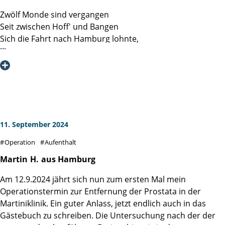
Zwölf Monde sind vergangen
Seit zwischen Hoff' und Bangen
Sich die Fahrt nach Hamburg lohnte,
Wo ich bei den Martinis wohnte.
Dort galt es eine Drüse zu entfernen
Und den Bauchraum zu entkernen.
Alles ging, kurz sei's gesagt,
Reibungslos an jenem Tag.
Ohne Angst und Schweiß und Pein
11. September 2024
Im Blümchenkleid aus dünnem Lein
Operation
Aufenthalt
Gelang mit Bravour die fällige Exzision
Unter Dramaturgie von Prof. Salomon.
Martin
H.
aus Hamburg
Am 12.9.2024 jährt sich nun zum ersten Mal mein
Was er gründlich inspizierte,
Operationstermin zur Entfernung der Prostata in der
War die im Vorlauf dedektierte
Martiniklinik. Ein guter Anlass, jetzt endlich auch in das
Gewebezelle samt der Lymphen.
Gästebuch zu schreiben. Die Untersuchung nach der der
Mittels Da Vinci's TechnoTrümpfen