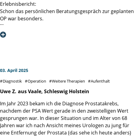
Erlebnisbericht:
Schon das persönlichen Beratungsgespräch zur geplanten
OP war besonders.
Frau Prof. Dr. D. Tilki wusste bestens, über meine im
Vorfeld eingereichten Befunde (Biopsie,
Röntgenuntersuchungen, MRT inkl. CDs, Blutbild,
Kardiologisches Gutachten etc.) Bescheid. Im Fokus
unserer Unterhaltung konnten somit vielmehr meine
Person, meine Ängste, Erwartungen, Hoffnungen und die
von mir präferierte Operationsmethode stehen. Das
03. April 2025
Gespräch war zu jeder Zeit faktisch informativ und
Diagnostik
Operation
Weitere Therapien
Aufenthalt
vertrauensvoll, es wurde aber auch gescherzt und gelacht.
Herzlichen Dank hierfür.
Uwe
Z.
aus Vaale, Schleswig Holstein
Im Jahr 2023 bekam ich die Diagnose Prostatakrebs,
Nach dieser Beratung blickte ich voll Zuversicht und mit
nachdem der PSA Wert gerade in den zweistelligen Wert
noch mehr Vertrauen auf die anstehende OP.
gesprungen war. In dieser Situation und im Alter von 68
Jahren war ich nach Ansicht meines Urologen zu jung für
Damit war aber auch die Erwartungshaltung an den
eine Entfernung der Prostata (das sehe ich heute anders)
eigentlichen Klinikaufenthalt bei mir recht hoch.