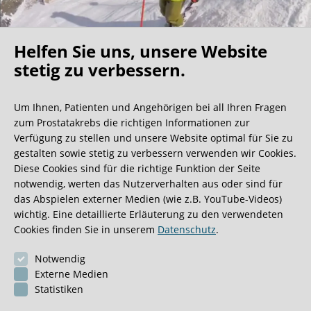
Helfen Sie uns, unsere Website
Oh what a ride!
stetig zu verbessern.
Um Ihnen, Patienten und Angehörigen bei all Ihren Fragen
Wir bekommen ja viele tolle Gästebucheinträge,
zum Prostatakrebs die richtigen Informationen zur
aber dieser ist doch sehr ungewöhnlich.
Verfügung zu stellen und unsere Website optimal für Sie zu
gestalten sowie stetig zu verbessern verwenden wir Cookies.
Diese Cookies sind für die richtige Funktion der Seite
0:40 Minuten
notwendig, werten das Nutzerverhalten aus oder sind für
das Abspielen externer Medien (wie z.B. YouTube-Videos)
wichtig. Eine detaillierte Erläuterung zu den verwendeten
Cookies finden Sie in unserem
Datenschutz
.
Notwendig
Externe Medien
Statistiken