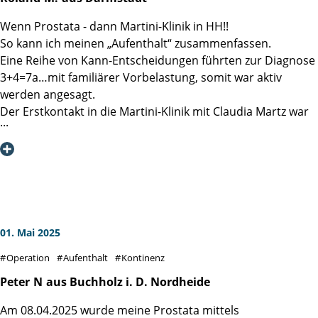
Wenn Prostata - dann Martini-Klinik in HH!!
So kann ich meinen „Aufenthalt“ zusammenfassen.
Eine Reihe von Kann-Entscheidungen führten zur Diagnose
3+4=7a…mit familiärer Vorbelastung, somit war aktiv
werden angesagt.
Der Erstkontakt in die Martini-Klinik mit Claudia Martz war
effektiv und beruhigend, selbst nachdem ein Verdi Streik
den Ersttermin verhindert hat, ging es rasch und
professionell in die zweite Runde.
Auf Station wurde sofort klar, hier weiß jeder genau
Bescheid, was zu tun ist. Ob Schwester Erika, Schwester
Sigrid, Pfleger Karl-Heinz, das Reinigungspersonal, die
Küchenfrauen, Psycho-Onkologe Alex bis hin zu den
01. Mai 2025
Stationsärztinnen, alle schienen genau zu wissen, wie es
Operation
Aufenthalt
Kontinenz
uns Patienten geht, welches der nächste richtige Schritt ist
und begleiteten jeden einzelnen mit emphatischer
Peter
N
aus Buchholz i. D. Nordheide
Gelassenheit. Danke an Station 5!!
Am 08.04.2025 wurde meine Prostata mittels
Fast schon logisch war das Vertrauen in Prof. Steubers