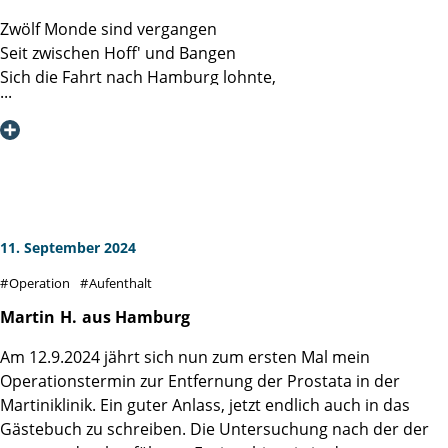
Zwölf Monde sind vergangen
Seit zwischen Hoff' und Bangen
Sich die Fahrt nach Hamburg lohnte,
Wo ich bei den Martinis wohnte.
Dort galt es eine Drüse zu entfernen
Und den Bauchraum zu entkernen.
Alles ging, kurz sei's gesagt,
Reibungslos an jenem Tag.
Ohne Angst und Schweiß und Pein
11. September 2024
Im Blümchenkleid aus dünnem Lein
Operation
Aufenthalt
Gelang mit Bravour die fällige Exzision
Unter Dramaturgie von Prof. Salomon.
Martin
H.
aus Hamburg
Am 12.9.2024 jährt sich nun zum ersten Mal mein
Was er gründlich inspizierte,
Operationstermin zur Entfernung der Prostata in der
War die im Vorlauf dedektierte
Martiniklinik. Ein guter Anlass, jetzt endlich auch in das
Gewebezelle samt der Lymphen.
Gästebuch zu schreiben. Die Untersuchung nach der der
Mittels Da Vinci's TechnoTrümpfen