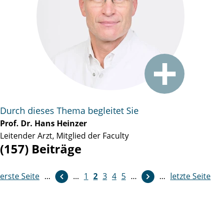
Durch dieses Thema begleitet Sie
Prof. Dr. Hans Heinzer
Leitender Arzt, Mitglied der Faculty
(157) Beiträge
erste Seite
weiter
...
...
1
2
3
4
5
...
...
letzte Seite