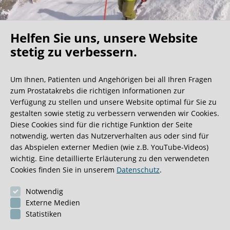
Helfen Sie uns, unsere Website
Oh what a ride!
stetig zu verbessern.
Um Ihnen, Patienten und Angehörigen bei all Ihren Fragen
Wir bekommen ja viele tolle Gästebucheinträge,
zum Prostatakrebs die richtigen Informationen zur
aber dieser ist doch sehr ungewöhnlich.
Verfügung zu stellen und unsere Website optimal für Sie zu
gestalten sowie stetig zu verbessern verwenden wir Cookies.
Diese Cookies sind für die richtige Funktion der Seite
0:40 Minuten
notwendig, werten das Nutzerverhalten aus oder sind für
das Abspielen externer Medien (wie z.B. YouTube-Videos)
wichtig. Eine detaillierte Erläuterung zu den verwendeten
Cookies finden Sie in unserem
Datenschutz
.
Notwendig
Externe Medien
Statistiken