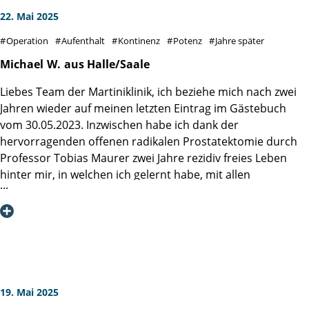
22. Mai 2025
Operation
Aufenthalt
Kontinenz
Potenz
Jahre später
Michael
W.
aus Halle/Saale
Liebes Team der Martiniklinik, ich beziehe mich nach zwei
Jahren wieder auf meinen letzten Eintrag im Gästebuch
vom 30.05.2023. Inzwischen habe ich dank der
hervorragenden offenen radikalen Prostatektomie durch
Professor Tobias Maurer zwei Jahre rezidiv freies Leben
hinter mir, in welchen ich gelernt habe, mit allen
postoperativen Widrigkeiten wie lokal begrenztem
Lymphstau, Inkontinenz und Erektionsschwäche in sehr
kurzer Zeit umzugehen, so dass ich mich jetzt schon seit
über einem Jahr über eine fast komplette Funktion aller
relevanten Dinge wie Kontinenz oder Erektion freuen darf.
Darüber bin ich nach wie vor glücklich und dankbar, weil
dies trotz aller Routine Ihrerseits keine
19. Mai 2025
Selbstverständlichkeit ist. Ich wünsche Ihnen allen weiter