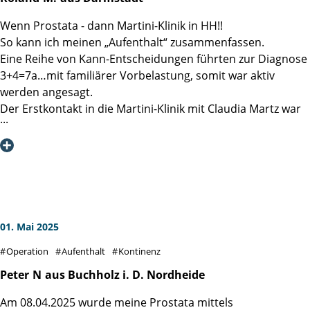
Wenn Prostata - dann Martini-Klinik in HH!!
So kann ich meinen „Aufenthalt“ zusammenfassen.
Eine Reihe von Kann-Entscheidungen führten zur Diagnose
3+4=7a…mit familiärer Vorbelastung, somit war aktiv
werden angesagt.
Der Erstkontakt in die Martini-Klinik mit Claudia Martz war
effektiv und beruhigend, selbst nachdem ein Verdi Streik
den Ersttermin verhindert hat, ging es rasch und
professionell in die zweite Runde.
Auf Station wurde sofort klar, hier weiß jeder genau
Bescheid, was zu tun ist. Ob Schwester Erika, Schwester
Sigrid, Pfleger Karl-Heinz, das Reinigungspersonal, die
Küchenfrauen, Psycho-Onkologe Alex bis hin zu den
01. Mai 2025
Stationsärztinnen, alle schienen genau zu wissen, wie es
Operation
Aufenthalt
Kontinenz
uns Patienten geht, welches der nächste richtige Schritt ist
und begleiteten jeden einzelnen mit emphatischer
Peter
N
aus Buchholz i. D. Nordheide
Gelassenheit. Danke an Station 5!!
Am 08.04.2025 wurde meine Prostata mittels
Fast schon logisch war das Vertrauen in Prof. Steubers