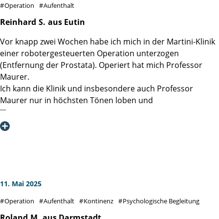
Operation
Aufenthalt
viel Glück und Kraft bei Ihrer beruflichen Tätigkeit und für
die Patienten weiter so tolle Heilungserfolge.
Reinhard
S.
aus Eutin
Vor knapp zwei Wochen habe ich mich in der Martini-Klinik
einer robotergesteuerten Operation unterzogen
(Entfernung der Prostata). Operiert hat mich Professor
Maurer.
Ich kann die Klinik und insbesondere auch Professor
Maurer nur in höchsten Tönen loben und
weiterempfehlen. Zu jedem Zeitpunkt habe ich mich
bestens betreut und informiert gefühlt. So wenig
angenehm natürlich eine solche Operation ist, so
angenehm wurde der ganze Rahmen gestaltet. Auch das
Pflegepersonal auf der Station, die Informationen im
Vorwege und das Nachfragen im Anschluss an die
Operation, alles ist vorbildlich. Ein ganz herzliches
11. Mai 2025
Dankeschön an das gesamte Klinik Team!!
Operation
Aufenthalt
Kontinenz
Psychologische Begleitung
Roland
M.
aus Darmstadt