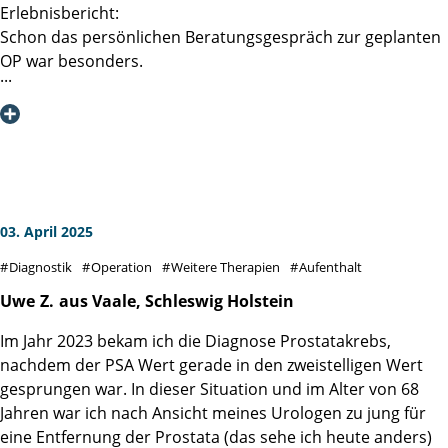
Erlebnisbericht:
Schon das persönlichen Beratungsgespräch zur geplanten
OP war besonders.
Frau Prof. Dr. D. Tilki wusste bestens, über meine im
Vorfeld eingereichten Befunde (Biopsie,
Röntgenuntersuchungen, MRT inkl. CDs, Blutbild,
Kardiologisches Gutachten etc.) Bescheid. Im Fokus
unserer Unterhaltung konnten somit vielmehr meine
Person, meine Ängste, Erwartungen, Hoffnungen und die
von mir präferierte Operationsmethode stehen. Das
03. April 2025
Gespräch war zu jeder Zeit faktisch informativ und
Diagnostik
Operation
Weitere Therapien
Aufenthalt
vertrauensvoll, es wurde aber auch gescherzt und gelacht.
Herzlichen Dank hierfür.
Uwe
Z.
aus Vaale, Schleswig Holstein
Im Jahr 2023 bekam ich die Diagnose Prostatakrebs,
Nach dieser Beratung blickte ich voll Zuversicht und mit
nachdem der PSA Wert gerade in den zweistelligen Wert
noch mehr Vertrauen auf die anstehende OP.
gesprungen war. In dieser Situation und im Alter von 68
Jahren war ich nach Ansicht meines Urologen zu jung für
Damit war aber auch die Erwartungshaltung an den
eine Entfernung der Prostata (das sehe ich heute anders)
eigentlichen Klinikaufenthalt bei mir recht hoch.