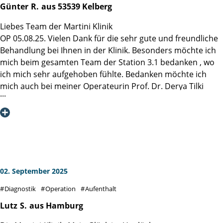
histologischen Befund, der mich mit großer Gelassenheit in
Günter
R.
aus 53539 Kelberg
betonen, wie wichtig es ist, sich in eine Spezialklinik zu
die Zukunft blicken lässt.
begeben, die genau auf dieses Krankheitsbild fokussiert ist
Liebes Team der Martini Klinik
Ich bin der Martini-Klinik, Herrn. Prof. Steuber und allen,
– das macht einen riesigen Unterschied im gesamten
OP 05.08.25. Vielen Dank für die sehr gute und freundliche
wirklich allen Mitarbeitern dankbar, dass sie mich und
Behandlungs- und Genesungsverlauf.
Behandlung bei Ihnen in der Klinik. Besonders möchte ich
meine Ehefrau durch diese schwere Zeit geführt haben,
mich beim gesamten Team der Station 3.1 bedanken , wo
sehr einfühlsam, immer die nächsten Schritte erklärend
Ich fühle mich heute bestens versorgt und kann die
ich mich sehr aufgehoben fühlte. Bedanken möchte ich
und alle Aussagen und Termine einhaltend. - Das "Martini-
Martini-Klinik uneingeschränkt weiterempfehlen. Vielen
mich auch bei meiner Operateurin Prof. Dr. Derya Tilki
Prinzip" wurde bei mir konsistent eingehalten!
Dank an das gesamte Team!
Liebe Grüße nach Hamburg
Günter R.
02. September 2025
Diagnostik
Operation
Aufenthalt
Lutz
S.
aus Hamburg