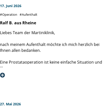
17. Juni 2026
Operation
Aufenthalt
Ralf
B.
aus Rheine
Liebes Team der Martiniklinik,
nach meinem Aufenthalt möchte ich mich herzlich bei
Ihnen allen bedanken.
Eine Prostataoperation ist keine einfache Situation und
bringt viele Fragen und Sorgen mit sich. Umso mehr hat es
mir geholfen, dass ich mich von Anfang an sehr gut
aufgehoben gefühlt habe.
Besonders beeindruckt haben mich die Freundlichkeit, die
Menschlichkeit und die Zeit, die sich Ärzte, Pflegekräfte und
Mitarbeitende für die Patienten nehmen. Auf Fragen und
27. Mai 2026
Sorgen wurde immer verständnisvoll eingegangen, und ich