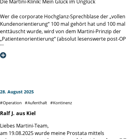
Die Martini-Klinik: Mein Glück im Unglück
Wer die corporate Hochglanz-Sprechblase der „vollen
Kundenorientierung“ 100 mal gehört hat und 100 mal
enttäuscht wurde, wird von dem Martini-Prinzip der
„Patientenorientierung“ (absolut lesenswerte post-OP
Lektüre: DAS MARTINI-PRINZIP, Spitzenmedizin durch
Spezialisierung, Ergebnistransparenz und
Patientenorientierung, 2018) eines Besseren belehrt. Die
Deckungsgleichheit des formulierten hohen Anspruches
mit meinem sehr persönlichem und individuellen Erlebnis
im Sommer 2025 hat mich tief beeindruckt.
28. August 2025
Diesen formulierten Anspruch der Patientenorientierung
Operation
Aufenthalt
Kontinenz
habe ich - entlang der gesamten Prozesskette von Check-In
bis Entlassung und als von jedem Mitarbeitenden mit jeder
Ralf
J.
aus Kiel
Faser gelebt - erleben dürfen. Man spürt die klugen
Liebes Martini-Team,
Gedanken und die gute Implementierung derer, vor allem
am 19.08.2025 wurde meine Prostata mittels
aber erlebt man die durchgehend pro-aktive und