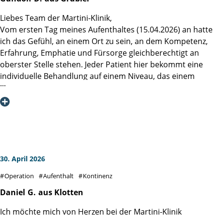
meinem Studium 30 Jahre in der klinischen psychiatrischen
Liebes Team der Martini-Klinik,
Sozialarbeit. Durch meine beruflichen Erfahrungen ist es
Vom ersten Tag meines Aufenthaltes (15.04.2026) an hatte
mir ein Bedürfnis zu sagen, dass die Leistung ihrer Klinik
ich das Gefühl, an einem Ort zu sein, an dem Kompetenz,
organisatorisch und inhaltlich ein bundesweites Leitbild
Erfahrung, Emphatie und Fürsorge gleichberechtigt an
sein sollte.
oberster Stelle stehen. Jeder Patient hier bekommt eine
Ich wünschen Ihnen, dass sie diesen erfolgreichen Weg
individuelle Behandlung auf einem Niveau, das einem
weiter gehen können und bitte Sie, meinen Dank an das
vergessen macht, in einem Krankenhaus zu sein, welches
Team der Station 32 und Herrn PD Dr. Felix Preisser
straff durchorganisiert ist. Die Gespräche mit dem
weiterzuleiten.
Operateur vor und nach der OP waren offen, ehrlich und
konstruktiv, die mit den Stationsärzten und -ärztinnen
ebenso, trotz teilweise täglichem Wechsel. Besonderen
Dank möchte ich auch dem Team der Station 51
aussprechen. Es war zwar nicht wie zu Hause, aber alle
30. April 2026
gaben einem doch dieses Gefühl.
Operation
Aufenthalt
Kontinenz
Und dies schließt auch die Personen mit ein, welche für das
tägliche Essen und die Reinigung des Zimmers zuständig
Daniel
G.
aus Klotten
waren.
Ich möchte mich von Herzen bei der Martini-Klinik
Die Verpflegung ist mehr als abwechslungsreich, auch