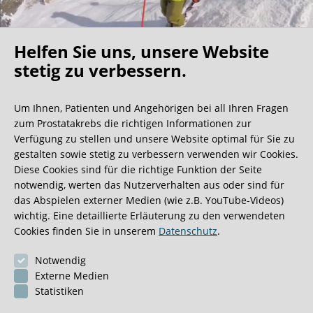
Helfen Sie uns, unsere Website
Oh what a ride!
stetig zu verbessern.
Um Ihnen, Patienten und Angehörigen bei all Ihren Fragen
Wir bekommen ja viele tolle Gästebucheinträge,
zum Prostatakrebs die richtigen Informationen zur
aber dieser ist doch sehr ungewöhnlich.
Verfügung zu stellen und unsere Website optimal für Sie zu
gestalten sowie stetig zu verbessern verwenden wir Cookies.
Diese Cookies sind für die richtige Funktion der Seite
0:40 Minuten
notwendig, werten das Nutzerverhalten aus oder sind für
das Abspielen externer Medien (wie z.B. YouTube-Videos)
wichtig. Eine detaillierte Erläuterung zu den verwendeten
Cookies finden Sie in unserem
Datenschutz
.
Notwendig
Externe Medien
Statistiken