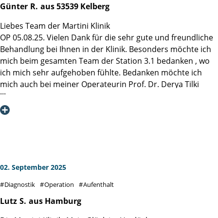
histologischen Befund, der mich mit großer Gelassenheit in
Günter
R.
aus 53539 Kelberg
betonen, wie wichtig es ist, sich in eine Spezialklinik zu
die Zukunft blicken lässt.
begeben, die genau auf dieses Krankheitsbild fokussiert ist
Liebes Team der Martini Klinik
Ich bin der Martini-Klinik, Herrn. Prof. Steuber und allen,
– das macht einen riesigen Unterschied im gesamten
OP 05.08.25. Vielen Dank für die sehr gute und freundliche
wirklich allen Mitarbeitern dankbar, dass sie mich und
Behandlungs- und Genesungsverlauf.
Behandlung bei Ihnen in der Klinik. Besonders möchte ich
meine Ehefrau durch diese schwere Zeit geführt haben,
mich beim gesamten Team der Station 3.1 bedanken , wo
sehr einfühlsam, immer die nächsten Schritte erklärend
Ich fühle mich heute bestens versorgt und kann die
ich mich sehr aufgehoben fühlte. Bedanken möchte ich
und alle Aussagen und Termine einhaltend. - Das "Martini-
Martini-Klinik uneingeschränkt weiterempfehlen. Vielen
mich auch bei meiner Operateurin Prof. Dr. Derya Tilki
Prinzip" wurde bei mir konsistent eingehalten!
Dank an das gesamte Team!
Liebe Grüße nach Hamburg
Günter R.
02. September 2025
Diagnostik
Operation
Aufenthalt
Lutz
S.
aus Hamburg