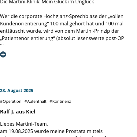
Die Martini-Klinik: Mein Glück im Unglück
Wer die corporate Hochglanz-Sprechblase der „vollen
Kundenorientierung“ 100 mal gehört hat und 100 mal
enttäuscht wurde, wird von dem Martini-Prinzip der
„Patientenorientierung“ (absolut lesenswerte post-OP
Lektüre: DAS MARTINI-PRINZIP, Spitzenmedizin durch
Spezialisierung, Ergebnistransparenz und
Patientenorientierung, 2018) eines Besseren belehrt. Die
Deckungsgleichheit des formulierten hohen Anspruches
mit meinem sehr persönlichem und individuellen Erlebnis
im Sommer 2025 hat mich tief beeindruckt.
28. August 2025
Diesen formulierten Anspruch der Patientenorientierung
Operation
Aufenthalt
Kontinenz
habe ich - entlang der gesamten Prozesskette von Check-In
bis Entlassung und als von jedem Mitarbeitenden mit jeder
Ralf
J.
aus Kiel
Faser gelebt - erleben dürfen. Man spürt die klugen
Liebes Martini-Team,
Gedanken und die gute Implementierung derer, vor allem
am 19.08.2025 wurde meine Prostata mittels
aber erlebt man die durchgehend pro-aktive und