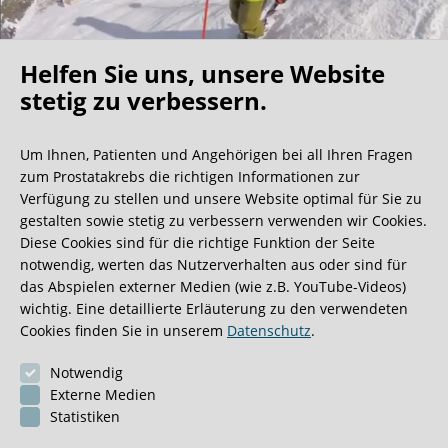
Helfen Sie uns, unsere Website
Oh what a ride!
stetig zu verbessern.
Um Ihnen, Patienten und Angehörigen bei all Ihren Fragen
Wir bekommen ja viele tolle Gästebucheinträge,
zum Prostatakrebs die richtigen Informationen zur
aber dieser ist doch sehr ungewöhnlich.
Verfügung zu stellen und unsere Website optimal für Sie zu
gestalten sowie stetig zu verbessern verwenden wir Cookies.
Diese Cookies sind für die richtige Funktion der Seite
0:40 Minuten
notwendig, werten das Nutzerverhalten aus oder sind für
das Abspielen externer Medien (wie z.B. YouTube-Videos)
wichtig. Eine detaillierte Erläuterung zu den verwendeten
Cookies finden Sie in unserem
Datenschutz
.
Notwendig
Externe Medien
Statistiken