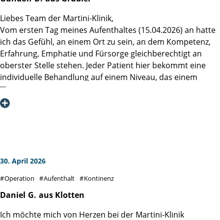
meinem Studium 30 Jahre in der klinischen psychiatrischen
Liebes Team der Martini-Klinik,
Sozialarbeit. Durch meine beruflichen Erfahrungen ist es
Vom ersten Tag meines Aufenthaltes (15.04.2026) an hatte
mir ein Bedürfnis zu sagen, dass die Leistung ihrer Klinik
ich das Gefühl, an einem Ort zu sein, an dem Kompetenz,
organisatorisch und inhaltlich ein bundesweites Leitbild
Erfahrung, Emphatie und Fürsorge gleichberechtigt an
sein sollte.
oberster Stelle stehen. Jeder Patient hier bekommt eine
Ich wünschen Ihnen, dass sie diesen erfolgreichen Weg
individuelle Behandlung auf einem Niveau, das einem
weiter gehen können und bitte Sie, meinen Dank an das
vergessen macht, in einem Krankenhaus zu sein, welches
Team der Station 32 und Herrn PD Dr. Felix Preisser
straff durchorganisiert ist. Die Gespräche mit dem
weiterzuleiten.
Operateur vor und nach der OP waren offen, ehrlich und
konstruktiv, die mit den Stationsärzten und -ärztinnen
ebenso, trotz teilweise täglichem Wechsel. Besonderen
Dank möchte ich auch dem Team der Station 51
aussprechen. Es war zwar nicht wie zu Hause, aber alle
30. April 2026
gaben einem doch dieses Gefühl.
Operation
Aufenthalt
Kontinenz
Und dies schließt auch die Personen mit ein, welche für das
tägliche Essen und die Reinigung des Zimmers zuständig
Daniel
G.
aus Klotten
waren.
Ich möchte mich von Herzen bei der Martini-Klinik
Die Verpflegung ist mehr als abwechslungsreich, auch