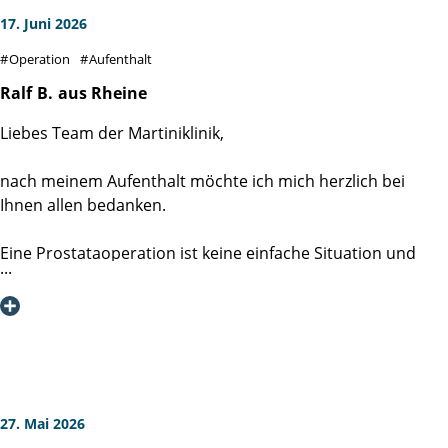
17. Juni 2026
Operation
Aufenthalt
Ralf
B.
aus Rheine
Liebes Team der Martiniklinik,
nach meinem Aufenthalt möchte ich mich herzlich bei
Ihnen allen bedanken.
Eine Prostataoperation ist keine einfache Situation und
bringt viele Fragen und Sorgen mit sich. Umso mehr hat es
mir geholfen, dass ich mich von Anfang an sehr gut
aufgehoben gefühlt habe.
Besonders beeindruckt haben mich die Freundlichkeit, die
Menschlichkeit und die Zeit, die sich Ärzte, Pflegekräfte und
Mitarbeitende für die Patienten nehmen. Auf Fragen und
27. Mai 2026
Sorgen wurde immer verständnisvoll eingegangen, und ich