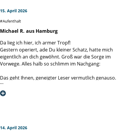
positiver Eindruck, den ich durch diese Menschen erfahren
habe. Dafür bin ich unendlich dankbar.
15. April 2026
Sie haben mir viele Ängste genommen :-)
Aufenthalt
gelebte Weltklasse
Michael
R.
aus Hamburg
Da lieg ich hier, ich armer Tropf!
Gestern operiert, ade Du kleiner Schatz, hatte mich
eigentlich an dich gewöhnt. Groß war die Sorge im
Vorwege. Alles halb so schlimm im Nachgang:
Das geht Ihnen, geneigter Leser vermutlich genauso.
Schließlich haben wir, also Sie, ich nicht mehr, nur eine
Prostata. Aber ich kann Sie beruhigen. Schon am Tage der
Operation wandeln Sie bereits auf eigenen Füßen, aber am
Arm eines freundlichen Mitarbeiters durch Ihr
Krankenzimmer. Spätestens am nächsten Tag auch über
pieksaubere Krankenhausflure - und das nahezu
beschwerdefrei!!!
14. April 2026