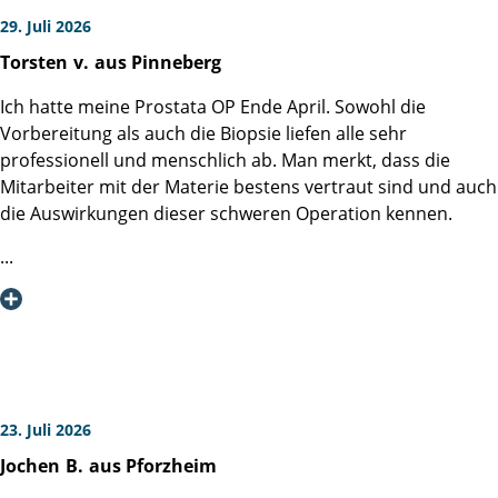
29. Juli 2026
Torsten
v.
aus Pinneberg
Ich hatte meine Prostata OP Ende April. Sowohl die
Vorbereitung als auch die Biopsie liefen alle sehr
professionell und menschlich ab. Man merkt, dass die
Mitarbeiter mit der Materie bestens vertraut sind und auch
die Auswirkungen dieser schweren Operation kennen.
Bemerkenswert ist, dass sowohl die Pfleger als auch die
Ärzte, aber auch die freundliche Frau am Eingang immer
auch einen Blick auf das Detail haben. Die OP verlief wohl
problemlos, die Heilung war regelgerecht und sowohl das
Zimmer als auch die Verpflegung unterstützten die gute
Laune. Insgesamt war eine ruhige Stimmung auf der
Station.
23. Juli 2026
Jochen
B.
aus Pforzheim
Im Verlauf war ich ca. eine Woche nach der Entlassung