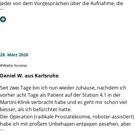
die Behandlung auf jeden Fall hier!" (in der Martini-Klinik)
jeder von dem Vorgesprächen über die Aufnahme, die
Vielen Dank!
Operation bis zur Betreuung nach der OP was zu tun ist.
Neben der Professionalität steht aber auch die
Freundlichkeit, die Wohlfühl-Atmosphäre an erster Stelle.
Nochmals ein herzliches Dankeschön und weiter so.
Liebe Grüße und bleiben Sie gesund
28. März 2026
Weite Anreise
Daniel
W.
aus Karlsruhe
Seit zwei Tage bin ich nun wieder zuhause, nachdem ich
vorher acht Tage als Patient auf der Station 4.1 in der
Martini-Klinik verbracht habe und es geht mir schon viel
besser, als ich befürchtet hatte.
Der Operation (radikale Prostatektomie, roboter-assistiert)
habe ich mit großem Unbehagen entgegen gesehen, aber
ich habe es bisher nicht bereut. Von Anfang an lief alles,