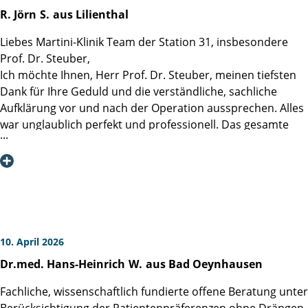
R. Jörn
S.
aus Lilienthal
Sie haben vermutlich eine Prostatektomie vor sich und
sorgen sich um das Wie und Wann. Das WIE erklärt Ihnen
Liebes Martini-Klinik Team der Station 31, insbesondere
das unglaublich kompetente Team der Martini-Klinik. Vom
Prof. Dr. Steuber,
Empfang bis zur Pflege. Zu FRÜH ist es bei entsprechender
Ich möchte Ihnen, Herr Prof. Dr. Steuber, meinen tiefsten
Diagnose wahrscheinlich nie. Eventuelle Wartezeit können
Dank für Ihre Geduld und die verständliche, sachliche
Sie sich aber verkürzen, indem Sie (sofern Sie nicht all
Aufklärung vor und nach der Operation aussprechen. Alles
zuweit entfernt leben) an den montäglichen Seminaren
war unglaublich perfekt und professionell. Das gesamte
hier im Hause teilnehmen und anschließend noch die
Team war professionell, unbeschreiblich und liebevoll.
gymnastischen Übungen beherzigen. SEHR
Stellvertretend möchte ich mich bei Frau Tatjana G…..
EMPFEHLENSWERT.
(kleine Blume) und Frau R…. (믿는 내 여자친구 ) bedanken.
Ich versichere Ihnen, Sie werden hier überhaupt nicht
mehr weg wollen. So herzlich werden Sie hier umsorgt.
Besonders im Sommerhalbjahr lädt die großzügige
10. April 2026
Dachterrasse auf einen Kaffee ein. Wenn's regnet ist die
Dr.med. Hans-Heinrich
W.
aus Bad Oeynhausen
geschütztere Loggia der richtige Anlaufpunkt. Wobei - von
Laufen kann natürlich nicht die Rede sein. Aber Schleichen
Fachliche, wissenschaftlich fundierte offene Beratung unter
bringt einen auch vorran.
Berücksichtigung der Patientenpräferenzen ohne Drängen