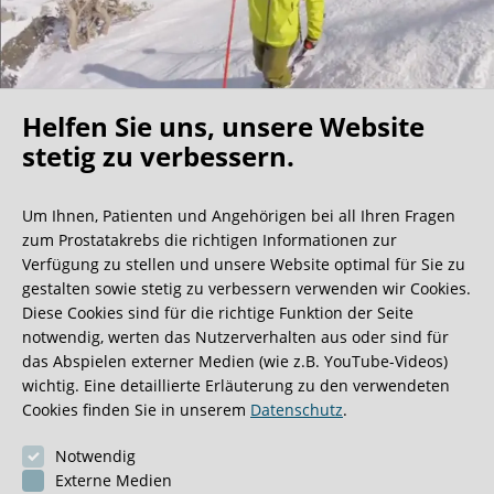
Helfen Sie uns, unsere Website
Oh what a ride!
stetig zu verbessern.
Um Ihnen, Patienten und Angehörigen bei all Ihren Fragen
Wir bekommen ja viele tolle Gästebucheinträge,
zum Prostatakrebs die richtigen Informationen zur
aber dieser ist doch sehr ungewöhnlich.
Verfügung zu stellen und unsere Website optimal für Sie zu
gestalten sowie stetig zu verbessern verwenden wir Cookies.
Diese Cookies sind für die richtige Funktion der Seite
0:40 Minuten
notwendig, werten das Nutzerverhalten aus oder sind für
das Abspielen externer Medien (wie z.B. YouTube-Videos)
wichtig. Eine detaillierte Erläuterung zu den verwendeten
Cookies finden Sie in unserem
Datenschutz
.
Notwendig
Externe Medien