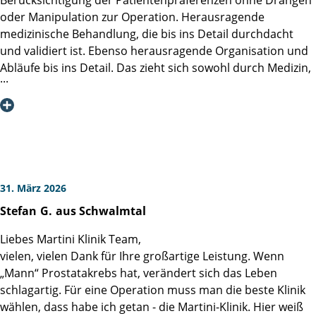
oder Manipulation zur Operation. Herausragende
Also, obwohl ich noch nicht einmal entlassen bin, jetzt
medizinische Behandlung, die bis ins Detail durchdacht
schon einmal meinen besten Dank an die komplette
und validiert ist. Ebenso herausragende Organisation und
Belegschaft. Vermutlich werden wir uns nicht wiedersehen,
Abläufe bis ins Detail. Das zieht sich sowohl durch Medizin,
schließlich haben wir nur eine Prostata.
Pflege und Verwaltung. Auch das Pflegepersonal ist
außergewöhnlich fit und geschult.
Also, nur Mut, die Reise nach Hamburg lohnt sich (immer)!
Ich durfte erleben, dass sich dies nicht nur auf das Gebiet
des Prostatakarzinoms beschränkte, sondern auch auf alle
andern medizinischen Bereiche. Hier wurden die Dinge
genauso effizient und auf den Punkt abgearbeitet.
Ich habe selten einen "Betrieb" erlebt, der so strukturiert
31. März 2026
und organisiert war.
Stefan
G.
aus Schwalmtal
Trotz des weltweiten Renommees herrschte kein Mangel
an Menschlichkeit, Einfühlungsvermögen und
Liebes Martini Klinik Team,
Freundlichkeit. Arroganz - Fehlanzeige!
vielen, vielen Dank für Ihre großartige Leistung. Wenn
Also Note 1*!
„Mann“ Prostatakrebs hat, verändert sich das Leben
Ich schließe mich der Meinung meiner Mitpatienten in
schlagartig. Für eine Operation muss man die beste Klinik
Gänze an: "Wenn man den Mist schon haben muss, dann
wählen, dass habe ich getan - die Martini-Klinik. Hier weiß