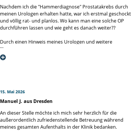
so häufig ausgeliefert, sondern herzlich angenommen
Mitte beschäftigt, 9 Jahre im Pflegebereich und nach
Nachdem ich die "Hammerdiagnose" Prostatakrebs durch
fühlen können.
meinem Studium 30 Jahre in der klinischen psychiatrischen
meinen Urologen erhalten hatte, war ich erstmal geschockt
Sozialarbeit. Durch meine beruflichen Erfahrungen ist es
und völlig rat- und planlos. Wo kann man eine solche OP
Mit freundlichen Grüßen
mir ein Bedürfnis zu sagen, dass die Leistung ihrer Klinik
durchführen lassen und wie geht es danach weiter??
organisatorisch und inhaltlich ein bundesweites Leitbild
Andreas Weber
sein sollte.
Durch einen Hinweis meines Urologen und weitere
Ich wünschen Ihnen, dass sie diesen erfolgreichen Weg
Recherchen entschied ich mich für die Martini-Klinik in
weiter gehen können und bitte Sie, meinen Dank an das
Hamburg. Nachdem ich alle erforderlichen Unterlagen der
Team der Station 32 und Herrn PD Dr. Felix Preisser
durchgeführten Untersuchungen nach dort schickte,
weiterzuleiten.
erhielt ich schon zwei Tage später Nachricht aus Hamburg.
Ich erhielt einen telefonischen Termin für ein
Aufklärungsgespräch in der kommenden Woche 13 Uhr.
15. Mai 2026
Exakt 7 Minuten vor 13 Uhr wurde ich durch einen der
Manuel
J.
aus Dresden
Professoren kontaktiert und über die OP aufgeklärt. Alle
meine Fragen wurden auf den Punkt fachkundig,
An dieser Stelle möchte ich mich sehr herzlich für die
empathisch und verständlich erklärt.
außerordentlich zufriedenstellende Betreuung während
meines gesamten Aufenthalts in der Klinik bedanken.