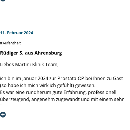
man sich mehr als (willkommener) Gast denn als Patient.
unmittelbar nach der OP sowie für die kommende Zeit.
Zum Thema Verpflegung nur ein Wort: Klasse.
Ich danke ausdrücklich allen Beteiligten noch einmal ganz
herzlich und empfehle Ihre Einrichtung sehr gern weiter.
11. Februar 2024
Aufenthalt
Rüdiger
S.
aus Ahrensburg
Liebes Martini-Klinik-Team,
ich bin im Januar 2024 zur Prostata-OP bei Ihnen zu Gast
(so habe ich mich wirklich gefühlt) gewesen.
Es war eine rundherum gute Erfahrung, professionell
überzeugend, angenehm zugewandt und mit einem sehr
guten Ergebnis.
Naturgemäß hatte ich den meisten Kontakt mit den
Schwestern und Pflegern. Sie alle waren immer sehr
freundlich und hilfsbereit und nahmen sich Zeit, Fragen zu