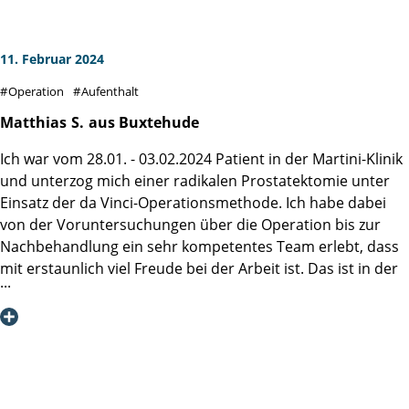
beantworten und Hintergrundinformationen zu geben.
Ganz herzliches Dankeschön an Joy, Franziska, Julia, Sarune,
Catrin, Lena, Karen, Mirja, Patrizia und das ganze Team,
11. Februar 2024
auch nicht zu vergessen das Küchenteam und die
Operation
Aufenthalt
Reinigungskräfte!
Es liegt in der Natur der Sache, dass ich nicht noch einmal
Matthias
S.
aus Buxtehude
in dieser hervorragenden Klinik sein werde, aber ich kann
Ich war vom 28.01. - 03.02.2024 Patient in der Martini-Klinik
Sie nur wärmstens weiterempfehlen.
und unterzog mich einer radikalen Prostatektomie unter
Einsatz der da Vinci-Operationsmethode. Ich habe dabei
Auch in Zukunft viel Freude bei der Arbeit und machen Sie
von der Voruntersuchungen über die Operation bis zur
weiter so
Nachbehandlung ein sehr kompetentes Team erlebt, dass
mit erstaunlich viel Freude bei der Arbeit ist. Das ist in der
Dr. Rüdiger Schmidt
heutigen Zeit und dem Druck, dem Ärzte und
Pflegepersonal ausgesetzt sind, nicht immer
selbstverständlich.
Besonders dem gesamten Personal auf der Station 4 gilt
mein Dank. Sie haben mich durchgehend mit viel