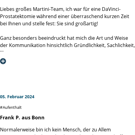
hat mich beim Gesundwerden unterstützt. Und nun, drei
Liebes großes Martini-Team, ich war für eine DaVinci-
Monate nach der OP, habe ich das Gefühl, bereits bei
Prostatektomie während einer überraschend kurzen Zeit
mindestens 95 % Gesundheit angelangt zu sein.
bei Ihnen und stelle fest: Sie sind großartig!
Dr. Detlef Roth
Ganz besonders beeindruckt hat mich die Art und Weise
der Kommunikation hinsichtlich Gründlichkeit, Sachlichkeit,
Zuwendung zum Patienten. Das betraf schon im Vorfeld die
Absprachen mit der Privatambulanz und das erste
Beratungsgespräch mit meinem späteren Operateur Prof.
Salomon. Herausragend: Auf welch wertschätzende Weise
überall die Belange, auch die Ängste und Befürchtungen
des Patienten in den Blick genommen werden - von den
kleinen Info-Karten über die Flyerformate bis hin zu den
05. Februar 2024
umfangreichen Informationsbroschüren und
Aufenthalt
erforderlichen Aufklärungsunterlagen. All das ist so schnell
gewiss kaum anderswo zu finden und gab mir die
Frank
P.
aus Bonn
Sicherheit, in den bestmöglichen Händen zu sein und
Normalerweise bin ich kein Mensch, der zu Allem
allergrößtes Vertrauen in die Arbeit meines Operateurs,