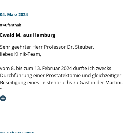
04. März 2024
Aufenthalt
Ewald
M.
aus Hamburg
Sehr geehrter Herr Professor Dr. Steuber,
liebes Klinik-Team,
vom 8. bis zum 13. Februar 2024 durfte ich zwecks
Durchführung einer Prostatektomie und gleichzeitiger
Beseitigung eines Leistenbruchs zu Gast in der Martini-
Klinik sein.
Eine vorangegangene bei Ihnen durchgeführte
Fusionsbiopsie mit ausführlichem Beratungsgespräch hat
mich von Beginn an überzeugt: "Hier bist Du richtig". Auch
die Wahl der "da Vinci"-Operationstechnik mit den nur
kleinen Bauchschnitten hat mich total überzeugt und sich