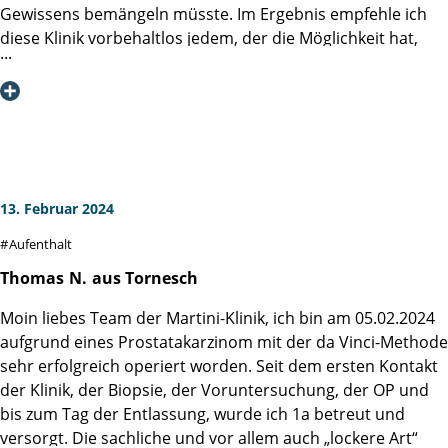
Herzlichst
Gewissens bemängeln müsste. Im Ergebnis empfehle ich
Ihr
diese Klinik vorbehaltlos jedem, der die Möglichkeit hat,
Rainer Kirch
sich dort behandeln zu lassen. Die Krankheit ist nicht
schön, doch, wenn man sie hat, kann man sich glücklich
schätzen, dass es die Martini-Klinik gibt. Ich selber war
doppelt privilegiert, weil ich als Hamburger nicht einmal
weit reisen musste. Bereits die Aufnahme in die Martini-
Klinik am Freitag war vorbildlich und zu jedem Moment
geduldig, freundlich und in hohem Maß kompetent. Ich
13. Februar 2024
hatte dabei das Gefühl, dass auf meine persönlichen
Aufenthalt
Belange zu jeder Zeit große Rücksicht genommen wurde.
Bei meiner Ankunft am Sonntag war ich von den
Thomas
N.
aus Tornesch
Räumlichkeiten der Klinik sehr positiv überrascht. Es gab
Moin liebes Team der Martini-Klinik, ich bin am 05.02.2024
Blumen im Flur und im hellen und geräumigen Zimmer
aufgrund eines Prostatakarzinom mit der da Vinci-Methode
sowie eine Patientenlounge, in der man sich mit Getränken
sehr erfolgreich operiert worden. Seit dem ersten Kontakt
und Snacks versorgen konnte. Das habe ich in dieser
der Klinik, der Biopsie, der Voruntersuchung, der OP und
Qualität vorher noch nicht erlebt. Als Patient ist mir
bis zum Tag der Entlassung, wurde ich 1a betreut und
natürlich das Operationsergebnis am wichtigsten. Ich bin
versorgt. Die sachliche und vor allem auch „lockere Art“
heute am ersten Tag nach meiner Rückkehr wieder zu