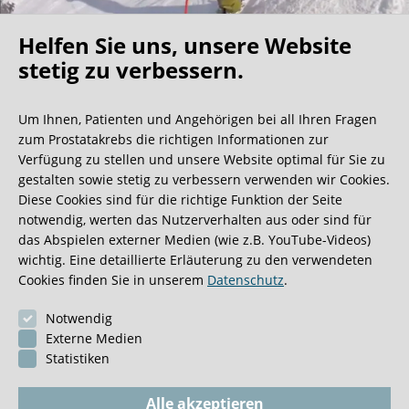
Helfen Sie uns, unsere Website
Oh what a ride!
stetig zu verbessern.
Um Ihnen, Patienten und Angehörigen bei all Ihren Fragen
Wir bekommen ja viele tolle Gästebucheinträge,
zum Prostatakrebs die richtigen Informationen zur
aber dieser ist doch sehr ungewöhnlich.
Verfügung zu stellen und unsere Website optimal für Sie zu
gestalten sowie stetig zu verbessern verwenden wir Cookies.
Diese Cookies sind für die richtige Funktion der Seite
0:40 Minuten
notwendig, werten das Nutzerverhalten aus oder sind für
das Abspielen externer Medien (wie z.B. YouTube-Videos)
wichtig. Eine detaillierte Erläuterung zu den verwendeten
Cookies finden Sie in unserem
Datenschutz
.
Notwendig
Externe Medien
Statistiken
Alle akzeptieren