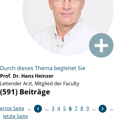
Durch dieses Thema begleitet Sie
Prof. Dr. Hans Heinzer
Leitender Arzt, Mitglied der Faculty
(591) Beiträge
erste Seite
...
weiter
...
3
4
5
6
7
8
9
...
...
letzte Seite