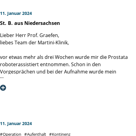
bedanken für die schonende und sorgfältige OP, die zu
11. Januar 2024
meiner schnellen Genesung führte.
St.
B.
aus Niedersachsen
Lieber Herr Prof. Graefen,
liebes Team der Martini-Klinik,
vor etwas mehr als drei Wochen wurde mir die Prostata
roboterassistiert entnommen. Schon in den
Vorgesprächen und bei der Aufnahme wurde mein
Eindruck bestätigt, dass es sich um eine ausgewiesene
Fachklinik handelt, die aber auch die schwierige Situation
ihrer Patienten sieht und auf diese professionell
einfühlsam reagiert. Das war sehr angenehm.
Soweit man es bisher einschätzen kann, verlief die OP sehr
gut. Trotz einer etwas komplizierteren Situation im unteren
11. Januar 2024
Becken wurde alles versucht, die Beckenbodenmuskulatur
Operation
Aufenthalt
Kontinenz