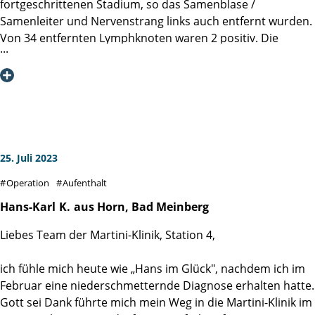
fortgeschrittenen Stadium, so das Samenblase /
Samenleiter und Nervenstrang links auch entfernt wurden.
Von 34 entfernten Lymphknoten waren 2 positiv. Die
Diagnose war ernst.
Aufrichtigen Dank an Dr. Michl und sein Team für die
äußerst fachkundige Ausführung der OP.
Ich bin heute nach 5 Jahren krebsfrei, zu 100% Kontinenz,
Erektion zufriedenstellend, aber das Wichtigste - ich Lebe.
Ansonsten habe ich keinerlei Einschränkungen im täglichen
25. Juli 2023
Leben.
Operation
Aufenthalt
Die Martini-Klinik ist eine exzellente Klinik mit einem
Hans-Karl
K.
aus Horn, Bad Meinberg
hochspezialisiertem Ärzteteam. Von der sehr freundlichen
Liebes Team der Martini-Klinik, Station 4,
Aufnahme und der super Betreuung auf Stadion 5 bis zur
Entlassung aus der Klinik, gibt es nicht einen Kritikpunkt.
ich fühle mich heute wie „Hans im Glück", nachdem ich im
Meine klare Empfehlung - Probleme mit der Prostata -
Februar eine niederschmetternde Diagnose erhalten hatte.
dann Martini-Klinik.
Gott sei Dank führte mich mein Weg in die Martini-Klinik im