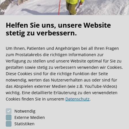
Helfen Sie uns, unsere Website
Oh what a ride!
stetig zu verbessern.
Um Ihnen, Patienten und Angehörigen bei all Ihren Fragen
Wir bekommen ja viele tolle Gästebucheinträge,
zum Prostatakrebs die richtigen Informationen zur
aber dieser ist doch sehr ungewöhnlich.
Verfügung zu stellen und unsere Website optimal für Sie zu
gestalten sowie stetig zu verbessern verwenden wir Cookies.
Diese Cookies sind für die richtige Funktion der Seite
0:40 Minuten
notwendig, werten das Nutzerverhalten aus oder sind für
das Abspielen externer Medien (wie z.B. YouTube-Videos)
wichtig. Eine detaillierte Erläuterung zu den verwendeten
Cookies finden Sie in unserem
Datenschutz
.
Notwendig
Externe Medien
Statistiken