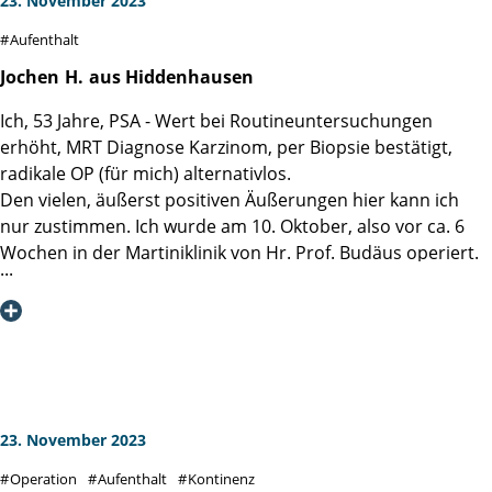
23. November 2023
geschafft meinen Prostatakrebs für mich schmerzfrei zu
Aufenthalt
entfernen sowie meine erwartete Inkontinenz und erektile
Dysfunktion zu verhindern.
Jochen
H.
aus Hiddenhausen
Gesamteinschätzung meines Aufenthaltes in der Martini-
Ich, 53 Jahre, PSA - Wert bei Routineuntersuchungen
Klinik: Hier hat sich eine hochspezialisierte sowie
erhöht, MRT Diagnose Karzinom, per Biopsie bestätigt,
überragend überzeugende Fachklinik für Krankenbilder der
radikale OP (für mich) alternativlos.
Prostata entwickelt, deren Mitarbeiter:innen ich jederzeit
Den vielen, äußerst positiven Äußerungen hier kann ich
vertraute. Auf der Grundlage des aus meiner Sicht sehr
nur zustimmen. Ich wurde am 10. Oktober, also vor ca. 6
erfolgreichen Klinikaufenthaltes werde ich die Martini-Klinik
Wochen in der Martiniklinik von Hr. Prof. Budäus operiert.
an Verwandte, Freunde und Bekannte weiterempfehlen.
Vom Tag der Aufnahme am 09.10. bis zur Entlassung am
14.10. kann ich nur sehr demütig und hochzufrieden jedem
Betroffenen diese Klinik ans Herz legen.
Am Tag der Aufnahme morgens um 08:00 Uhr begannen
recht zügig die Voruntersuchungen, bzw. die
entsprechenden Beratungs- und Aufklärungsgespräche.
Sämtliche Mitarbeiter/Mitarbeiterinnen, von der
23. November 2023
Sekretärin, über Pflegepersonal, Ärzte und dem
Operation
Aufenthalt
Kontinenz
Servicepersonal kann ich nur in höchsten Tönen