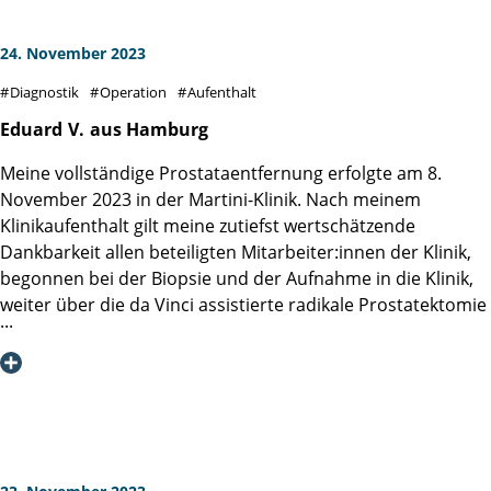
24. November 2023
Diagnostik
Operation
Aufenthalt
Eduard
V.
aus Hamburg
Meine vollständige Prostataentfernung erfolgte am 8.
November 2023 in der Martini-Klinik. Nach meinem
Klinikaufenthalt gilt meine zutiefst wertschätzende
Dankbarkeit allen beteiligten Mitarbeiter:innen der Klinik,
begonnen bei der Biopsie und der Aufnahme in die Klinik,
weiter über die da Vinci assistierte radikale Prostatektomie
sowie der nachoperativen Betreuung innerhalb der Klinik
durch die verschiedenen Ärzte, die Assistent:innen und den
stationären Pflegekräften. Insbesondere hervorzuheben
sind die exzellenten zwischenmenschlichen
Verhaltensweisen der Mitarbeiter:innen und die
hochprofessionellen Fachkenntnisse meines Operateurs
Herr Prof. Dr. Salomon. Er und sein Team haben es