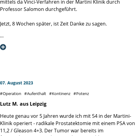
mittels da Vinci-Verfahren in der Martini Klinik durch
Aber auch die zuständigen Damen und Herren für die
Professor Salomon durchgeführt.
Verpflegung möchte ich erwähnen. Stets mit einem Lächeln
und freundlichen Worten wurde mir das Essen serviert.
Jetzt, 8 Wochen später, ist Zeit Danke zu sagen.
Bereits nach vier Tagen konnte ich die Klinik verlassen, das
Herzlichen Dank Professor Salomon und sein OP-Team für
habe ich dem gesamten Martini-Team zu verdanken.
diesen chirurgischen Eingriff, der ohne Komplikationen
durchgeführt wurde.
Herzlichen Dank und meinen größten Respekt für Eure
Arbeit!
Herzlichen Dank auch an das Stationsteam (Station 5).
Dieses Team war immer einfühlsam, kompetent und
freundlich.
07. August 2023
Ihr habt mich hervorragend betreut und gepflegt während
Operation
Aufenthalt
Kontinenz
Potenz
meines Aufenthaltes.
Auch die ambulante Nachsorge war ebenfalls sehr gut.
Lutz
M.
aus Leipzig
Heute genau vor 5 Jahren wurde ich mit 54 in der Martini-
Danke für alles.
Klinik operiert - radikale Prostatektomie mit einem PSA von
H M
11,2 / Gleason 4+3. Der Tumor war bereits im