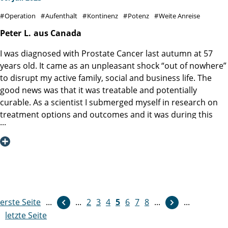
Operation
Aufenthalt
Kontinenz
Potenz
Weite Anreise
Peter
L.
aus Canada
I was diagnosed with Prostate Cancer last autumn at 57
years old. It came as an unpleasant shock “out of nowhere”
to disrupt my active family, social and business life. The
good news was that it was treatable and potentially
curable. As a scientist I submerged myself in research on
treatment options and outcomes and it was during this
process I came across the Martini Klinik and in particular a
publication from the group detailing long term results for
prostatectomies for nearly 11,000 men. The data on
oncological outcome and functional outcomes was very
convincing, and as I did more research I was impressed by
the specialization model that the Klinik was built on
resulting in deep expertise and an emphasis on a robust
erste Seite
...
weiter
...
2
3
4
5
6
7
8
...
...
quality assurance program. As I live in Canada it was a little
letzte Seite
logistically daunting to plan a trip like this, but the