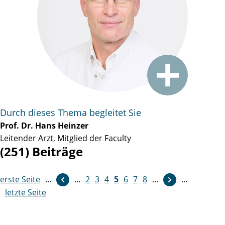
Durch dieses Thema begleitet Sie
Prof. Dr. Hans Heinzer
Leitender Arzt, Mitglied der Faculty
(251) Beiträge
erste Seite
...
weiter
...
2
3
4
5
6
7
8
...
...
letzte Seite