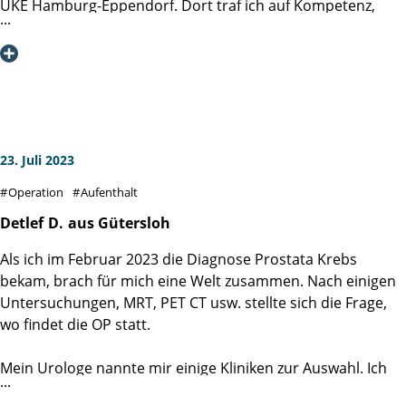
UKE Hamburg-Eppendorf. Dort traf ich auf Kompetenz,
Herzlichen Dank an alle Mitarbeiter der Martini- Klinik und
Empathie, Freundlichkeit und Pflegebereitschaft.
weiterhin viel Erfolg.
VG Lutz
Am 11.07.23 wurde ich von Frau Dr. Valia Veleva operiert.
Obwohl ich den OP-Erfolg als Laie nicht wirklich beurteilen
kann, so kann ich aber sehr wohl sagen, dass ich sehr gut
aufgeklärt wurde, voller Zuversicht in die OP gegangen bin
und eine hervorragende Nachsorge und Pflege erhalten
23. Juli 2023
habe. Das Pflegeteam war freundlich, hilfsbereit,
Operation
Aufenthalt
kompetent und jederzeit ansprechbar.
Ein LEUCHTTURM der PFLEGE! Es hätte nicht besser sein
Detlef
D.
aus Gütersloh
können!
Als ich im Februar 2023 die Diagnose Prostata Krebs
bekam, brach für mich eine Welt zusammen. Nach einigen
Mein aufrichtiger Dank geht an die Oberärztin Frau Dr.
Untersuchungen, MRT, PET CT usw. stellte sich die Frage,
Valia Valeva und an das gesamte Team der Klinik.
wo findet die OP statt.
Hans-Karl K.
Mein Urologe nannte mir einige Kliniken zur Auswahl. Ich
Horn, Bad Meinberg
habe mich dann für die Martini-Klink in Hamburg