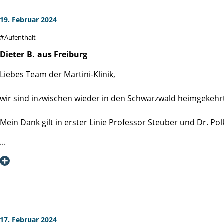
Glasklar, ich werde die Martini-Klinik als weltweit führend
19. Februar 2024
Referenz gern zur Verfügung. Gott sei Dank steigt die Sensib
Aufenthalt
Ich hatte zunächst Zweifel an der Notwendigkeit und woll
Dieter
B.
aus Freiburg
nach einer guten Woche Erfahrung mit der Anschlussheilbeha
Liebes Team der Martini-Klinik,
Quellental Bad Wildungen, die sich qualitativ nahtlos an die 
wir sind inzwischen wieder in den Schwarzwald heimgekehr
Herzlichst
Ihr
Mein Dank gilt in erster Linie Professor Steuber und Dr. P
Rainer Kirch
Mein besonderer Dank gilt aber dem Pflegeteam der Station
kümmert.
Vielen Dank - ohne Euch läuft nichts.
Liebe Schwester Marianne, der Bart wächst schon wieder;)
17. Februar 2024