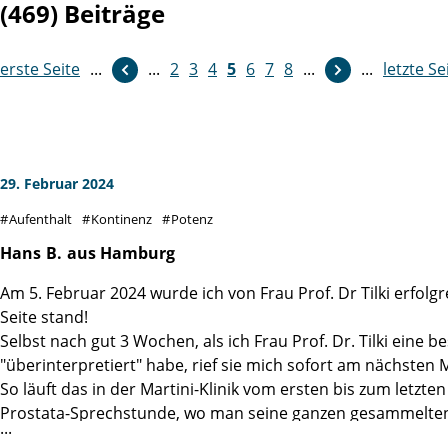
(469) Beiträge
erste Seite
...
weiter
...
2
3
4
5
6
7
8
...
...
letzte Se
29. Februar 2024
Aufenthalt
Kontinenz
Potenz
Hans
B.
aus Hamburg
Am 5. Februar 2024 wurde ich von Frau Prof. Dr Tilki erfolg
Seite stand!
Selbst nach gut 3 Wochen, als ich Frau Prof. Dr. Tilki ein
"überinterpretiert" habe, rief sie mich sofort am nächste
So läuft das in der Martini-Klinik vom ersten bis zum letzt
Prostata-Sprechstunde, wo man seine ganzen gesammelten Unt
einen völlig ungestressten Eindruck machen und ganz offens