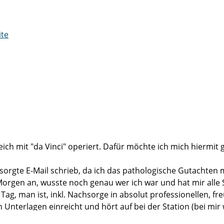
ite
reich mit "da Vinci" operiert. Dafür möchte ich mich hiermi
e besorgte E-Mail schrieb, da ich das pathologische Gutach
n Morgen an, wusste noch genau wer ich war und hat mir al
en Tag, man ist, inkl. Nachsorge in absolut professionellen,
erlagen einreicht und hört auf bei der Station (bei mir wa
ichtlich ein ausgezeichnetes Betriebsklima herrscht.