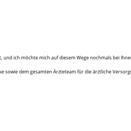
es Kompetenzzentrum für radikale Prostataentfernungen jeder
ilisierung für die Vorsorge.
te höchstens eine ambulante Variante in Anspruch nehmen. 
ndlung rate ich heute allerdings eindeutig zu einer statio
Martini-Klinik anschließt.
t, und ich möchte mich auf diesem Wege nochmals bei Ihne
olke sowie dem gesamten Ärzteteam für die ärztliche Versorg
, das sich Tag und Nacht in einer unbeschreiblich ruhigen,