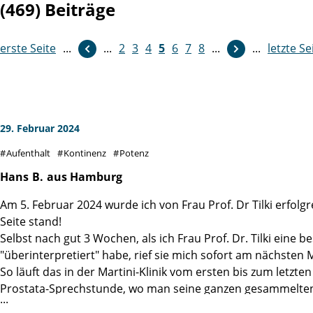
(469) Beiträge
erste Seite
...
weiter
...
2
3
4
5
6
7
8
...
...
letzte Se
29. Februar 2024
Aufenthalt
Kontinenz
Potenz
Hans
B.
aus Hamburg
Am 5. Februar 2024 wurde ich von Frau Prof. Dr Tilki erfolg
Seite stand!
Selbst nach gut 3 Wochen, als ich Frau Prof. Dr. Tilki ein
"überinterpretiert" habe, rief sie mich sofort am nächste
So läuft das in der Martini-Klinik vom ersten bis zum letzt
Prostata-Sprechstunde, wo man seine ganzen gesammelten Unt
einen völlig ungestressten Eindruck machen und ganz offens