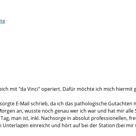
ite
reich mit "da Vinci" operiert. Dafür möchte ich mich hiermi
e besorgte E-Mail schrieb, da ich das pathologische Gutach
n Morgen an, wusste noch genau wer ich war und hat mir al
en Tag, man ist, inkl. Nachsorge in absolut professionellen,
erlagen einreicht und hört auf bei der Station (bei mir wa
ichtlich ein ausgezeichnetes Betriebsklima herrscht.