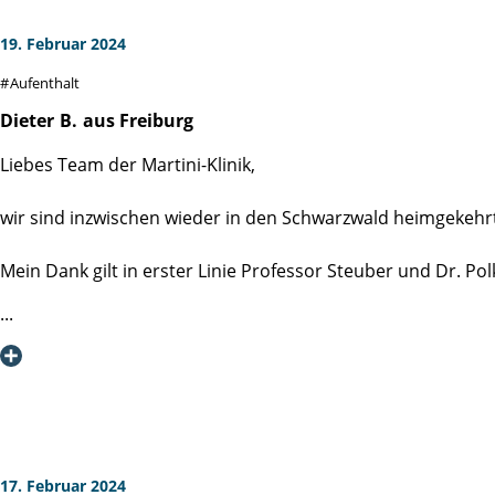
Glasklar, ich werde die Martini-Klinik als weltweit führend
19. Februar 2024
Referenz gern zur Verfügung. Gott sei Dank steigt die Sensib
Aufenthalt
Ich hatte zunächst Zweifel an der Notwendigkeit und woll
Dieter
B.
aus Freiburg
nach einer guten Woche Erfahrung mit der Anschlussheilbeha
Liebes Team der Martini-Klinik,
Quellental Bad Wildungen, die sich qualitativ nahtlos an die 
wir sind inzwischen wieder in den Schwarzwald heimgekehr
Herzlichst
Ihr
Mein Dank gilt in erster Linie Professor Steuber und Dr. P
Rainer Kirch
Mein besonderer Dank gilt aber dem Pflegeteam der Station
kümmert.
Vielen Dank - ohne Euch läuft nichts.
Liebe Schwester Marianne, der Bart wächst schon wieder;)
17. Februar 2024