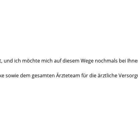
es Kompetenzzentrum für radikale Prostataentfernungen jeder
ilisierung für die Vorsorge.
te höchstens eine ambulante Variante in Anspruch nehmen. 
ndlung rate ich heute allerdings eindeutig zu einer statio
Martini-Klinik anschließt.
t, und ich möchte mich auf diesem Wege nochmals bei Ihne
olke sowie dem gesamten Ärzteteam für die ärztliche Versorg
, das sich Tag und Nacht in einer unbeschreiblich ruhigen,