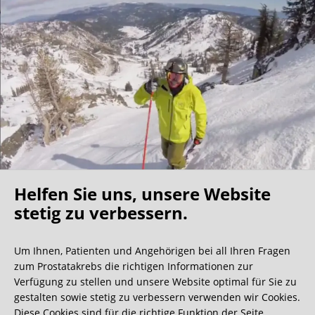
Helfen Sie uns, unsere Website
Oh what a ride!
stetig zu verbessern.
Um Ihnen, Patienten und Angehörigen bei all Ihren Fragen
Wir bekommen ja viele tolle Gästebucheinträge,
zum Prostatakrebs die richtigen Informationen zur
aber dieser ist doch sehr ungewöhnlich.
Verfügung zu stellen und unsere Website optimal für Sie zu
gestalten sowie stetig zu verbessern verwenden wir Cookies.
Diese Cookies sind für die richtige Funktion der Seite