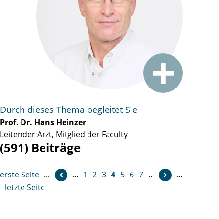
Durch dieses Thema begleitet Sie
Prof. Dr. Hans Heinzer
Leitender Arzt, Mitglied der Faculty
(591) Beiträge
erste Seite
...
weiter
...
1
2
3
4
5
6
7
...
...
letzte Seite