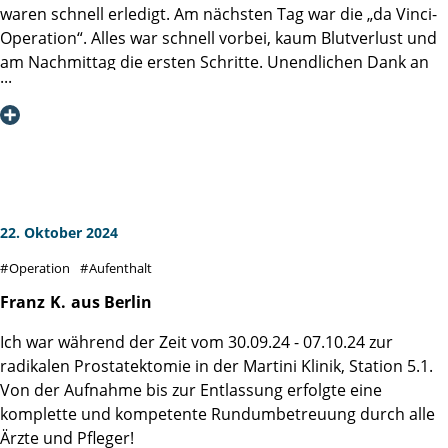
empfehlen. Dort arbeitet ein klasse Team auf Augenhöhe.
waren schnell erledigt. Am nächsten Tag war die „da Vinci-
Nach Katheterzug hatte ich nur minimale
Operation“. Alles war schnell vorbei, kaum Blutverlust und
Kontinenzprobleme. Da ich keine Reha mache habe
am Nachmittag die ersten Schritte. Unendlichen Dank an
ich sofort mit dem Beckenbodentraining weitergemacht.
Prof. Haese und sein Team.
Dadurch bin ich bis heute fast
Nach einer Woche wurde ich von meinem Sohn mit dem
vollständig kontinent.
Auto abgeholt. 5 Stunden Fahrt ohne Probleme. Heute
habe ich 3 Wochen Reha in Bad-Nauheim stationär hinter
Die Martini-Klinik hat meine Erwartungen voll erfüllt. Die
mir. Das Ergebnis ist kontinent oder max. leicht
Betreung durch das Plegeteam der Station 1war optimal
inkontinent. Wer sich die Frage stellt: Martini-Klinik?, kennt
für mich, auch der Service ließ keine Wünsche offen. Dafür
meine Antwort.
herzlichen Dank.
22. Oktober 2024
Danke an die Profis aus Hamburg.
Operation
Aufenthalt
Besonders bedanke ich mich bei Herrn Professor Salomon
Franz
K.
aus Berlin
und seinem Operatinonsteam. Ich bin sehr zufrieden mit
dem Operationsergebnis.
Ich war während der Zeit vom 30.09.24 - 07.10.24 zur
radikalen Prostatektomie in der Martini Klinik, Station 5.1.
Herzliche Grüße aus Thüringen
Von der Aufnahme bis zur Entlassung erfolgte eine
komplette und kompetente Rundumbetreuung durch alle
Ärzte und Pfleger!