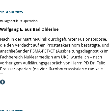
12. April 2025
Diagnostik
Operation
Wolfgang
E.
aus Bad Oldesloe
Nach in der Martini-Klinik durchgeführter Fusionsbiopsie,
die den Verdacht auf ein Prostatakarzinom bestätigte, und
anschließender PSMA-PET/CT (Ausbreitungsdiagnostik) im
Fachbereich Nuklearmedizin am UKE, wurde ich ­– nach
vorherigem Aufklärungsgespräch von Herrn PD Dr. Felix
Preisser operiert (da Vinci®-roboterassistierte radikale
Prostatektomie). Über den problemlosen Verlauf der
Operation mit beidseitiger Nerverhaltung (nach
Schnellschnitt) informierte mich mein Operateur schon im
Aufwachraum, nachdem er unmittelbar nach der
Operation auch schon meine Frau über das Ergebnis
telefonisch informiert hatte.