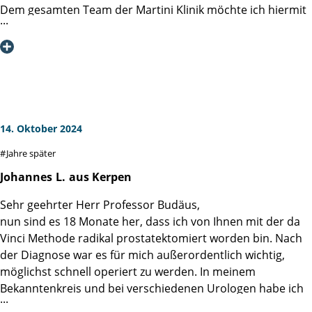
Dem gesamten Team der Martini Klinik möchte ich hiermit
meine Dankbarkeit aussprechen,
besonders Herrn Dr. Preisser, der die OP durchgeführt hat,
für seine perfekte professionelle Arbeit und den Umgang
mit den Patienten auf Augenhöhe.
Hiermit meine uneingeschränkte Weiterempfehlung,
vielen, vielen Dank!
14. Oktober 2024
Jahre später
Johannes
L.
aus Kerpen
Sehr geehrter Herr Professor Budäus,
nun sind es 18 Monate her, dass ich von Ihnen mit der da
Vinci Methode radikal prostatektomiert worden bin. Nach
der Diagnose war es für mich außerordentlich wichtig,
möglichst schnell operiert zu werden. In meinem
Bekanntenkreis und bei verschiedenen Urologen habe ich
mich dann nach der besten Klinik für eine solche OP