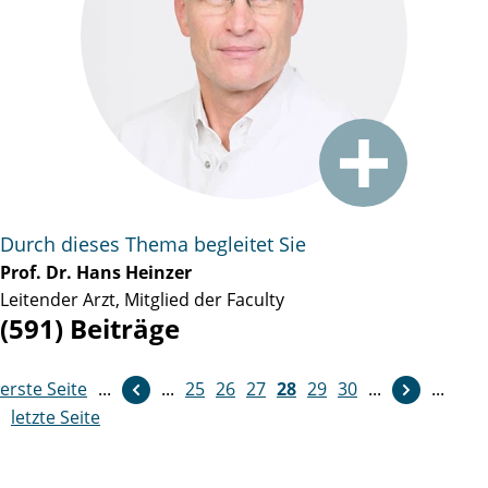
Durch dieses Thema begleitet Sie
Prof. Dr. Hans Heinzer
Leitender Arzt, Mitglied der Faculty
(591) Beiträge
erste Seite
...
...
weiter
25
26
27
28
29
30
...
...
letzte Seite