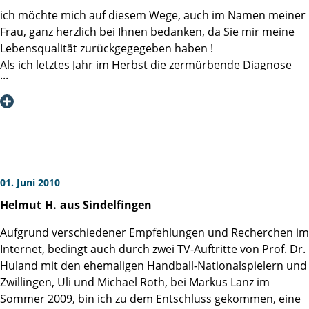
ich möchte mich auf diesem Wege, auch im Namen meiner
Frau, ganz herzlich bei Ihnen bedanken, da Sie mir meine
Lebensqualität zurückgegegeben haben !
Als ich letztes Jahr im Herbst die zermürbende Diagnose
Prostatakarzinom im Anfangsstadium erhalten hatte, habe
ich mich auf anraten meines Urologen Herrn Prof. Wiesel
in Frankfurt, dafür entschlossen, Sie zu konsultieren.
Bereits beim Vorgespräch mit Ihnen war mir klar, dass
wenn ich Vertrauen in einen Arzt haben soll, der mich
operiert, es Sie sein werden. Durch Ihre Kompetenz und
gleichzeitig Menschlichkeit habe ich mich sofort gut
01. Juni 2010
aufgehoben gefühlt. Die Operation (nervenerhaltend) ist
Helmut
H.
aus Sindelfingen
hervorragend verlaufen, so dass ich heute wieder
vollkommen "hergestellt" bin. Besonders begeistert bin ich
Aufgrund verschiedener Empfehlungen und Recherchen im
noch heute von Ihrem täglichen "Vorbeischauen" nach der
Internet, bedingt auch durch zwei TV-Auftritte von Prof. Dr.
OP im Klinikum. Sie haben sich wirklich um mich
Huland mit den ehemaligen Handball-Nationalspielern und
gekümmert, wofür ich mich noch einmal ausdrücklich
Zwillingen, Uli und Michael Roth, bei Markus Lanz im
bedanken möchte ! Natürlich möchte ich mich auch bei
Sommer 2009, bin ich zu dem Entschluss gekommen, eine