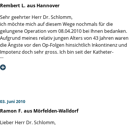
Operationsmethoden ständig auf dem neuesten Stand
weiterempfehlen.
Rembert
L.
aus Hannover
sind. Mit freundlichen Grüßen, Gerhard N.
Für die Zukunft wünsche ich allen Beschäftigten nur das
Beste.
Sehr geehrter Herr Dr. Schlomm,
Alwin
ich möchte mich auf diesem Wege nochmals für die
gelungene Operation vom 08.04.2010 bei Ihnen bedanken.
Aufgrund meines relativ jungen Alters von 43 Jahren waren
die Ängste vor den Op-Folgen hinsichtlich Inkontinenz und
Impotenz doch sehr gross. Ich bin seit der Katheter-
Entfernung trocken und auch die Potenz kommt langsam
wieder in geregelte Bahnen. Der Aufenthalt in Ihrer Klinik
auf der Station 3 war wirklich vorbildlich und vom Essen bis
zum Personal gibt es keinerlei Gründe sich zu beschweren.
Selbst das Reinigungspersonal hatte immer ein lächeln im
Gesicht.Vielen Dank nochmal für Ihre " goldenen Hände "
Herr Dr.Schlomm. Kann die Martini Klinik nur wärmstens
03. Juni 2010
empfehlen gerade für die immer jünger werdenden
Ramon
F.
aus Mörfelden-Walldorf
Patienten.
Lieber Herr Dr. Schlomm,