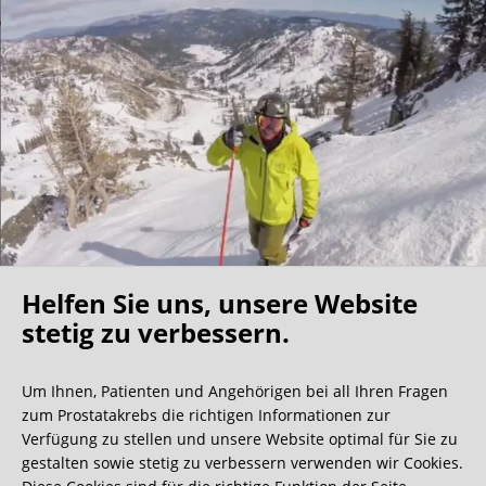
Helfen Sie uns, unsere Website
Oh what a ride!
stetig zu verbessern.
Um Ihnen, Patienten und Angehörigen bei all Ihren Fragen
Wir bekommen ja viele tolle Gästebucheinträge,
zum Prostatakrebs die richtigen Informationen zur
aber dieser ist doch sehr ungewöhnlich.
Verfügung zu stellen und unsere Website optimal für Sie zu
gestalten sowie stetig zu verbessern verwenden wir Cookies.