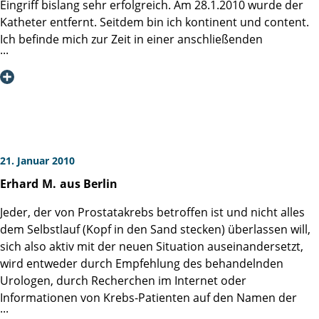
kann es mit sehr gutem Gewissen weiter empfehlen.
Eingriff bislang sehr erfolgreich. Am 28.1.2010 wurde der
Katheter entfernt. Seitdem bin ich kontinent und content.
Mit frdl. Grüssen Ihr dankbarer Patient K. Metzner
Ich befinde mich zur Zeit in einer anschließenden
Heilbehandlung in den Hamm-Kliniken in St.Peter-Ording.
Auch hier wird die gute Arbeit der Martini-Klinik gelobt. Ich
danke Herrn Prof. Dr. Graefen und seinen Mitarbeiterinnen
und Mitarbeitern für ihre Leistung bei der OP und der
anschließenden Betreuung.
21. Januar 2010
Erhard
M.
aus Berlin
Jeder, der von Prostatakrebs betroffen ist und nicht alles
dem Selbstlauf (Kopf in den Sand stecken) überlassen will,
sich also aktiv mit der neuen Situation auseinandersetzt,
wird entweder durch Empfehlung des behandelnden
Urologen, durch Recherchen im Internet oder
Informationen von Krebs-Patienten auf den Namen der
Martini-Klinik Hamburg stoßen. Mir wurde die Klinik durch