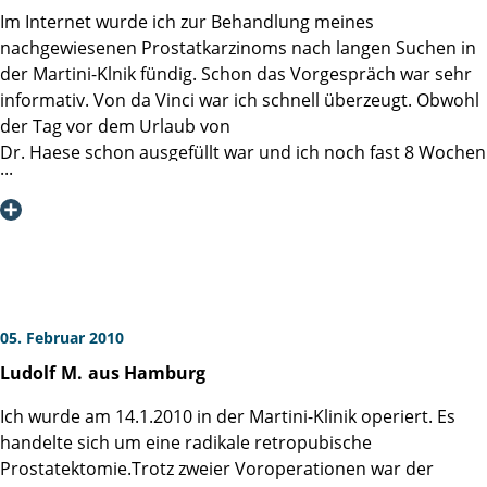
Pflegerin, lieber Pfleger, liebe Servicekraft.
Im Internet wurde ich zur Behandlung meines
nachgewiesenen Prostatkarzinoms nach langen Suchen in
Ihnen allen und denjenigen, die für diese ganz besondere
der Martini-Klnik fündig. Schon das Vorgespräch war sehr
Klinik verantwortlich zeichnen, schulde ich, auch im Namen
informativ. Von da Vinci war ich schnell überzeugt. Obwohl
meiner Frau, immerwährenden Dank für eine heitere
der Tag vor dem Urlaub von
Woche in (eigentlich) nicht ganz einfacher Zeit! Nochmals:
Dr. Haese schon ausgefüllt war und ich noch fast 8 Wochen
Danke!!
hätte warten müssen, hat Dr. Haese die Operation noch
möglich
Ihr Ulrich Eggert
gemacht. Am 27.07.2009 wurde ich sehr erfolgreich
operiert.
4 Tage nach der OP konnte ich die Martini-Klinik
schmerzfrei verlassen. Nach dem Ziehen des Katheters gab
es keinerlei Probleme. Die Reha und die Nachsorge nehme
05. Februar 2010
ich nach wie vor ernst.
Ludolf
M.
aus Hamburg
Nochmals vielen Dank an Dr. Haese und sein Team für die
vorbildliche Betreung.
Ich wurde am 14.1.2010 in der Martini-Klinik operiert. Es
Heute 6 Monate nach der OP kann ich sagen, es war richtig
handelte sich um eine radikale retropubische
mit da Vinci in der Martini-Klinik operiert zu werden und
Prostatektomie.Trotz zweier Voroperationen war der