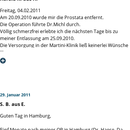
Freitag, 04.02.2011
Am 20.09.2010 wurde mir die Prostata entfernt.
Die Operation führte Dr.Michl durch.
Völlig schmerzfrei erlebte ich die nächsten Tage bis zu
meiner Entlassung am 25.09.2010.
Die Versorgung in der Martini-Klinik ließ keinerlei Wünsche
offen.
Vom Reinigungspersonal bis hin zum Professor gab es
keine Beanstandungen; ich wurde sehr freundlich und
zuvorkommend behandelt.
Eine Empfehlung für die Martini-Klinik kann ich ohne
Einschränkung geben.
Am 05.10.2010 wurde mir der Blasenkatheder ohne
29. Januar 2011
Komplikationen entfernt.
S.
B.
aus E.
Ich war sofort kontinent, habe nur vorsichts-halber eine
Vorlage genommen.
Guten Tag in Hamburg,
Die Nachuntersuchung bei meinem Urologen am
18.01.2011 zeigte folgendes Ergebnis:
fünf Monate nach meiner OP in Hamburg (Dr. Haese, Da-