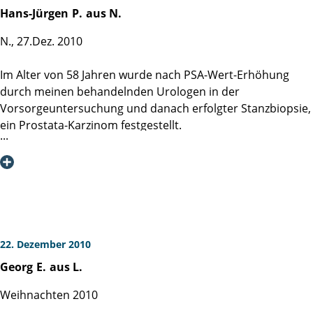
Hans-Jürgen
P.
aus N.
N., 27.Dez. 2010
Im Alter von 58 Jahren wurde nach PSA-Wert-Erhöhung
durch meinen behandelnden Urologen in der
Vorsorgeuntersuchung und danach erfolgter Stanzbiopsie,
ein Prostata-Karzinom festgestellt.
Nachdem ich mit Herrn Prof. Dr. Huland ein ausführliches
Beratungsgespräch über die Entfernung der erkrankten
Prostata geführt hatte, entschloss ich mich zur OP in der
Martiniklinik.
Die Operation wurde vom Oberarzt Herrn Dr. Salomon
22. Dezember 2010
durchgeführt.
Georg
E.
aus L.
Sofort nach der OP am 8.Juni 2010 wurde meine Frau
telefonisch von Dr. Salomon über die erfolgte OP
Weihnachten 2010
informiert.