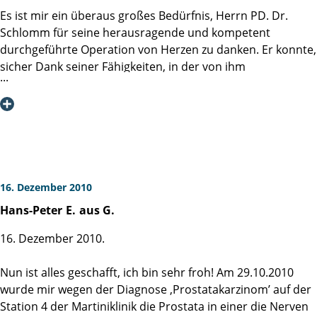
Durch die sehr sorgfälltig erfolgte OP war ich nach dem
Es ist mir ein überaus großes Bedürfnis, Herrn PD. Dr.
Ziehen des Katheters sofort kontinent.
Schlomm für seine herausragende und kompetent
Auch war die OP erfolgreich Nerv-schonend, mit
durchgeführte Operation von Herzen zu danken. Er konnte,
gelungener Wundheilung.
sicher Dank seiner Fähigkeiten, in der von ihm
Die Betreuung auf der Station war hervorragend; die Ärzte
durchgeführten Prostatektonomie Nerven und Lymphen
und das Pflegepersonal sehr zuvorkommend und
erhalten, sodass ich mein Leben fast ohne Veränderung
kompetent, so daß ich mich gut aufgehoben fühlte.
weiterführen kann.
Zu erwähnen ist auch der gute Service der Klinik. Von
Seiten der Klinik wurde auch die Anschlußheilbehandlung
Im Dezember 2009 trübte die Nachricht von positiven
in Bad Wildungen organisiert.
Stanzen der in der Martinti-Klinik
Die 3 stündige Heimreise als Mitfahrer im Auto war
durchgeführten Biopsie das Weihnachtsfest maßgeblich.
16. Dezember 2010
anstrengend, aber gut zu meistern.
Hans-Peter
E.
aus G.
Ich hatte mich nach einem Vergleich der Kliniken im
Ich bedanke mich ausdrücklich für die nette Betreuung des
Internet für die Martini-Klinik
16. Dezember 2010.
ganzen Teams der Martiniklinik!
entschieden. Diesen Entschluss habe ich nie bereut und
empfehle die Klinik bei allen Anfragen, welche auf mich
Nun ist alles geschafft, ich bin sehr froh! Am 29.10.2010
Ein zufriedener dankbarer Patient
zukommen.
wurde mir wegen der Diagnose ‚Prostatakarzinom’ auf der
Hans-Jürgen P.
Station 4 der Martiniklinik die Prostata in einer die Nerven