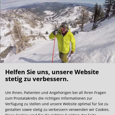
Helfen Sie uns, unsere Website
Oh what a ride!
stetig zu verbessern.
Um Ihnen, Patienten und Angehörigen bei all Ihren Fragen
Wir bekommen ja viele tolle Gästebucheinträge,
zum Prostatakrebs die richtigen Informationen zur
aber dieser ist doch sehr ungewöhnlich.
Verfügung zu stellen und unsere Website optimal für Sie zu
gestalten sowie stetig zu verbessern verwenden wir Cookies.