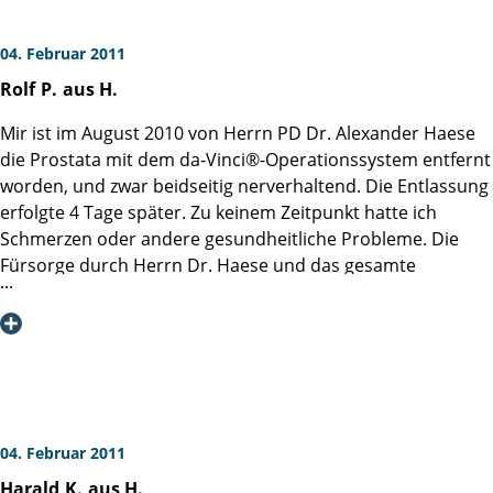
04. Februar 2011
Rolf
P.
aus H.
Mir ist im August 2010 von Herrn PD Dr. Alexander Haese
die Prostata mit dem da-Vinci®-Operationssystem entfernt
worden, und zwar beidseitig nerverhaltend. Die Entlassung
erfolgte 4 Tage später. Zu keinem Zeitpunkt hatte ich
Schmerzen oder andere gesundheitliche Probleme. Die
Fürsorge durch Herrn Dr. Haese und das gesamte
Personal war vorbildlich. Ein noch besserer Arzt ist für
mich undenkbar. Ich schwöre auf das da-Vinci®-
Operationssystem.
8 Wochen später bestand überhaupt keine Inkontinenz
mehr. Alles ist wie der Zustand vor der OP.
04. Februar 2011
Harald
K.
aus H.