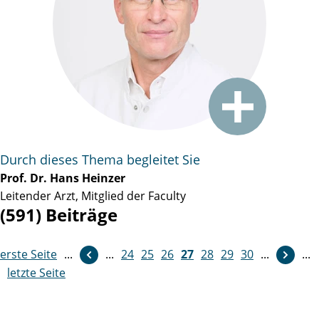
Durch dieses Thema begleitet Sie
Prof. Dr. Hans Heinzer
Leitender Arzt, Mitglied der Faculty
(591) Beiträge
erste Seite
...
...
24
weiter
25
26
27
28
29
30
...
...
letzte Seite