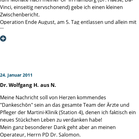
PSA-Wert 0,01 (sehr gut).
Vinci, einseitig nervschonend) gebe ich einen kleinen
Somit kann ich mich nur sehr herzlich bedanken für die
Zwischenbericht.
gelungene Operation und den angenehmen Aufenthalt in
Operation Ende August, am 5. Tag entlassen und allein mit
der Martini-Klinik.
dem Zug von Hamburg zurück ins Ruhrgebiet (war mir das
Mit freunlichem Gruß
unangenehm als nicht einmal 50jähriger sportlicher Typ
Harald K. aus H.
andere Männer um Hilfe beim Herunternehmen des
Koffers zu bitten). Noch 10 Tage Katheter (sehr
unangenehm), der dann von meinem Urologen gezogen
wurde. Sofort kontinent, Husten, Niesen - alles nach vorn
und ohne jeglichen Urinverlust. Trotz nur einseitigen
24. Januar 2011
Nervenerhalts kam es bereits mit Katheter zu Erektionen.
Dr. Wolfgang
H.
aus N.
Auch wenn danach die Psyche nicht immer mitspielte und
es zu Stress mit der Partnerin kam (erst die Euphorie, dann
Meine Nachricht soll von Herzen kommendes
die Angst vorm Versagen, beim Partner wahrgenommen
"Dankeschön" sein an das gesamte Team der Ärzte und
als Ablehnung) - ich erreiche heute vermutlich wieder die
Pfleger der Martini-Klinik (Station 4), denen ich faktisch ein
"Härte" wie vor der OP. Gemessen habe ich es ja nie :-). Zur
neues Stückchen Leben zu verdanken habe!
Unterstützung der Psyche nehme ich ab und an eine halbe
Mein ganz besonderer Dank geht aber an meinen
Tablette Levitra, ohne Partnerin brauche ich das allerdings
Operateur, Herrn PD Dr. Salomon.