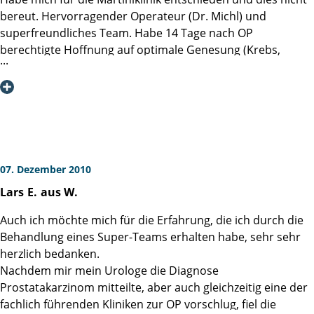
Möglichkeiten des medizinischen Eingriffs informiert.
bereut. Hervorragender Operateur (Dr. Michl) und
Bestens vorbereitet wurde dann am 16. März die radikale
superfreundliches Team. Habe 14 Tage nach OP
Prostatektomie von Herrn PD Dr. Steuber bei mir
berechtigte Hoffnung auf optimale Genesung (Krebs,
durchgeführt. Anschließend hatte das Team des UKE mir
Kontinenz, Potenz).
eine Reha in Badenweiler vermittelt und heute kann ich
sagen, alles konnte nicht besser ablaufen. Von Inkontinenz
keine Spur. Mehrfach wurde mir bestätigt, wie großartig
und erfolgreich bei mir alles verlaufen ist. Die Martini-Klinik
am UKE ist eine Liga für sich und ich bin froh, diese Wahl
getroffen zu haben, zumal ich heute nach neun Monaten
07. Dezember 2010
immernoch glücklich über diese Entscheidung bin.
Lars
E.
aus W.
Infolgedessen wünsche ich dem Team der Martini-Klinik am
UKE weiterhin viel Erfolg und, dass Sie noch vielen
Auch ich möchte mich für die Erfahrung, die ich durch die
Menschen so zielsicher und erfolgreich helfen können, wie
Behandlung eines Super-Teams erhalten habe, sehr sehr
es Ihnen bei mir gelungen ist. In diesem Sinne wünsche ich
herzlich bedanken.
Ihnen allen eine frohe und gesegnete Weihnacht, sowie ein
Nachdem mir mein Urologe die Diagnose
glückliches Neues Jahr.
Prostatakarzinom mitteilte, aber auch gleichzeitig eine der
fachlich führenden Kliniken zur OP vorschlug, fiel die