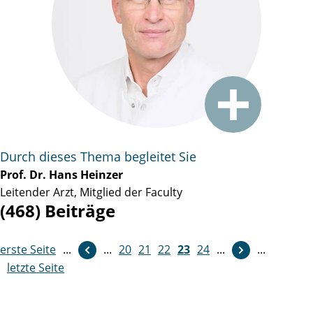
Durch dieses Thema begleitet Sie
Prof. Dr. Hans Heinzer
Leitender Arzt, Mitglied der Faculty
(468) Beiträge
erste Seite
...
weiter
...
20
21
22
23
24
...
...
letzte Seite