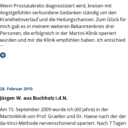
Doch ich habe vor der Operation alles nur noch negativ
Wenn Prostatakrebs diagnostiziert wird, kreisen mit
gesehen. Ich kann nur allen Betroffenen versichern, nach
Angstgefühlen verbundene Gedanken ständig um den
diesem schwierigen Schritt geht es positiv weiter, das
Krankheitsverlauf und die Heilungschancen. Zum Glück für
Leben hat nicht an Qualität verloren, sondern wieder
mich gab es in meinem weiteren Bekanntenkreis drei
gewonnen. Die Kontinenz ist überhaupt kein Problem und
Personen, die erfolgreich in der Martini-Klinik operiert
das andere klappt auch schon wieder ganz gut.
wurden und mir die Klinik empfohlen haben. Ich entschied
Was bleibt, ist eine Narbe, die Tag für Tag kleiner wird.
mich dann auch für eine Prostatektomie in der Martini-
Nochmals ganz, ganz herzlichen Dank an das gesamte
Klinik.
Team der Martini-Klinik auch im Namen meiner Frau
Vom ersten Tag an in der Klinik sind alle Ängste in Bezug
auf den weiteren Krankheitsverlauf und die
Heilungschancen von mir abgefallen. Die Ärzte haben mir
alle das Gefühl vermittelt, in der Martini-Klinik in den
28. Februar 2010
allerbesten Händen zu sein. Insbesondere Herr Dr.
Jürgen
W.
aus Buchholz i.d.N.
Salomon hat eine derartige Kompetenz ausgestrahlt, dass
mich sofort ein tiefes Vertrauen in sein Können erfasst hat.
Am 15. September 2009 wurde ich (60 Jahre) in der
Der sehr gute OP-Verlauf und die schnelle Genesung
Martiniklinik von Prof. Graefen und Dr. Haese nach der der
haben mein Gefühl bestätigt. Ich hätte die Klinik am 4.Tag
da-Vinci-Methode nervenschonend operiert. Nach 7 Tagen