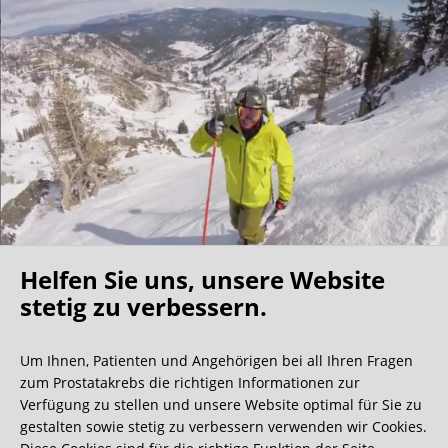
Helfen Sie uns, unsere Website
Oh what a ride!
stetig zu verbessern.
Um Ihnen, Patienten und Angehörigen bei all Ihren Fragen
Wir bekommen ja viele tolle Gästebucheinträge,
zum Prostatakrebs die richtigen Informationen zur
aber dieser ist doch sehr ungewöhnlich.
Verfügung zu stellen und unsere Website optimal für Sie zu
gestalten sowie stetig zu verbessern verwenden wir Cookies.