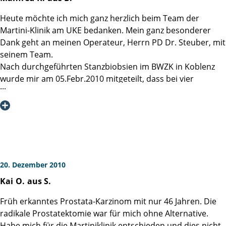
Heute möchte ich mich ganz herzlich beim Team der
Martini-Klinik am UKE bedanken. Mein ganz besonderer
Dank geht an meinen Operateur, Herrn PD Dr. Steuber, mit
seinem Team.
Nach durchgeführten Stanzbiobsien im BWZK in Koblenz
wurde mir am 05.Febr.2010 mitgeteilt, dass bei vier
Gewebeproben ein positives Ergebnis auf Prostatakrebs
festgestellt wurde.
Nachdem ich den ersten Schock überwunden habe, galten
meine nächsten Überlegungen unmittelbar dem weiteren
Vorgehen. Und so wollte ich diese Krankheit auf dem
schnellsten Wege mit den besten Mitteln bekämpfen. Im
Internet fand ich dann die sehr ausführlichen
20. Dezember 2010
Darstellungen zu dieser Krankheit, sowie über die
Kai
O.
aus S.
exzellente Fachkompetenz der Martini-Klinik am UKE. Kurz
entschlossen wurde ich bereits am 03. März zu einem
Früh erkanntes Prostata-Karzinom mit nur 46 Jahren. Die
Vorgespräch von dem Personal der Martini-Klinik sehr
radikale Prostatektomie war für mich ohne Alternative.
zuvorkommend empfangen und optimal über alle
Habe mich für die Martiniklinik entschieden und dies nicht