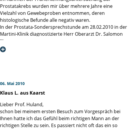
für die überaus freundliche, kompetente und einfühlsame
Prostatakrebs wurden mir über mehrere Jahre eine
Behandlung bedanken! Man fühlt sich von der Aufnahme
Vielzahl von Gewebeproben entnommen, deren
bis hin zur Entlassung bestens aufgehoben.
histologische Befunde alle negativ waren.
In der Prostata-Sondersprechstunde am 28.02.2010 in der
Ich kann nur jedem, den diese Diagnose trifft, empfehlen,
Martini-Klinik diagnostizierte Herr Oberarzt Dr. Salomon
sich in der Martini-Klinik behandeln zu lassen. Die
bei mir, mittels der Elastographie, ein Prostatakarzinom.
Freundlichkeit und Kompetenz beruhigt vor dem
Am 12.03.2010 wurde ich von Herrn Oberarzt Dr. Schlomm
bevorstehenden Eingriff ungemein. Man fühlt sich vom
operiert und wurde am 17.03.2010 entlassen. Aufgrund des
ersten Gespräch an in sicheren Händen.
kapselüberschreitenden Tumorwachstums konnte nur
eine einseitige gefäß- und nerverhaltende OP durchgeführt
Herzlichen Dank an alle - Ihr Horst T.
werden.
Den Eingriff habe ich bestens überstanden und bin völlig
06. Mai 2010
beschwerdefrei. Nach der Kathederentfernung durch
Klaus
L.
aus Kaarst
meinen niedergelassenen Urologen habe ich keine
Probleme mit der Harninkontinenz. An den Martini-Klinik-
Lieber Prof. Huland,
Aufenthalt schloss sich eine Anschlussheilbehandlung in
schon bei meinem ersten Besuch zum Vorgespräch bei
einer Reha-Klinik an.
Ihnen hatte ich das Gefühl beim richtigen Mann an der
richtigen Stelle zu sein. Es passiert nicht oft das ein so