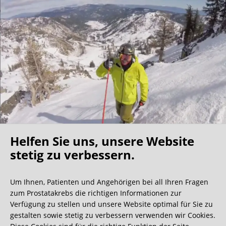
Helfen Sie uns, unsere Website
Oh what a ride!
stetig zu verbessern.
Um Ihnen, Patienten und Angehörigen bei all Ihren Fragen
Wir bekommen ja viele tolle Gästebucheinträge,
zum Prostatakrebs die richtigen Informationen zur
aber dieser ist doch sehr ungewöhnlich.
Verfügung zu stellen und unsere Website optimal für Sie zu
gestalten sowie stetig zu verbessern verwenden wir Cookies.