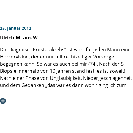
Herrn Prof. Graefen und das ges. Team der Martini-Klinik
durfte ich als leistungsstarkes
und hochprofessionelles “Dienstleistungsunternehmen“
erfahren. Das Ergebnis meiner nervschonenden OP,
25. Januar 2012
vollständiger Erhalt der Kontinenz und auch der Potenz.
Ulrich
M.
aus W.
Ich kann, auf Grund der Spezialisierung und des
ausgeprägten Leistungsgedanken, diese Klinik bzw. Herrn
Die Diagnose „Prostatakrebs“ ist wohl für jeden Mann eine
Prof. Graefen, sicher als beste Adresse weiterempfehlen.
Horrorvision, der er nur mit rechtzeitiger Vorsorge
Herzlichst
begegnen kann. So war es auch bei mir (74). Nach der 5.
K. H.
Biopsie innerhalb von 10 Jahren stand fest: es ist soweit!
Nach einer Phase von Ungläubigkeit, Niedergeschlagenheit
und dem Gedanken „das war es dann wohl“ ging ich zum
Angriff über!
Stundenlang habe ich im Internet recherchiert: Wer, was,
wo – Fragen über Fragen türmten sich auf.
Die Martiniklinik tauchte mit einer hervorragenden
Internetseite auf, sehr gut und informativ gemacht. Aber
waren die Erfolge wirklich so gut wie sie dargestellt