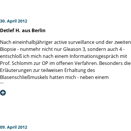
30. April 2012
Detlef
H.
aus Berlin
Nach eineinhalbjähriger active surveillance und der zweiten
Biopsie - nunmehr nicht nur Gleason 3, sondern auch 4 -
entschloß ich mich nach einem Informationsgespräch mit
Prof. Schlomm zur OP im offenen Verfahren. Besonders die
Erläuterungen zur teilweisen Erhaltung des
Blasenschließmuskels hatten mich - neben einem
persönlichen Erfahrungsbericht eines Freundes - in meiner
Entscheidung für die Martini-Klinik bestärkt.
Die OP fand am 13.1.2012 statt. Das histologische Ergebnis
war günstig und es konnte unter Nervschonung operiert
werden.
Am 6. postoperativen Tag konnte ich die Klinik ohne
09. April 2012