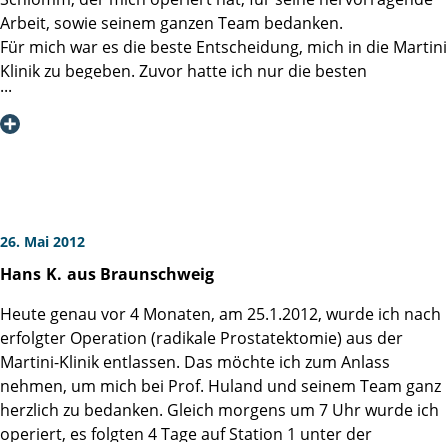
Arbeit, sowie seinem ganzen Team bedanken.
Für mich war es die beste Entscheidung, mich in die Martini
Klinik zu begeben. Zuvor hatte ich nur die besten
Referenzen zu lesen und zu hören bekommen und ich
merkte gleich bei Ankunft in der Klinik, dass ich von
kompetenten Fachärzten umgeben war, die ein sehr hohes
Erfahrungspotential mitbringen. Das gesamte
Pflegepersonal verbreitete eine familiäre Atmosphäre und
war den Patienten gegenüber sehr freundlich, aufmerksam
und fürsorglich. Sogar mir als „Kassenpatient“ wurde diese
26. Mai 2012
großartige Betreuung entgegen gebracht.
Hans
K.
aus Braunschweig
Die mit Sorge erwarteten Schwierigkeiten nach der OP
bezüglich Inkontinenz, stellten sich überhaupt nicht ein.
Heute genau vor 4 Monaten, am 25.1.2012, wurde ich nach
Ich möchte allen Männern Mut machen, die vor der
erfolgter Operation (radikale Prostatektomie) aus der
Entscheidung stehen, sich an die Martini Klinik zu wenden.
Martini-Klinik entlassen. Das möchte ich zum Anlass
Hier wird Ihnen Kompetenz und menschliche Zuwendung
nehmen, um mich bei Prof. Huland und seinem Team ganz
entgegengebracht, wie man sie nur selten erfährt.
herzlich zu bedanken. Gleich morgens um 7 Uhr wurde ich
J.G. aus Ludwigsburg BW
operiert, es folgten 4 Tage auf Station 1 unter der