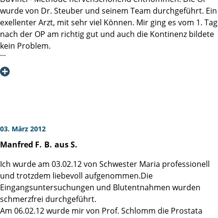
Frank H. aus E.
wurde von Dr. Steuber und seinem Team durchgeführt. Ein
Meinen aufrichtigen und herzlichen Dank an das
exellenter Arzt, mit sehr viel Können. Mir ging es vom 1. Tag
pflegerische und ärztliche Personal der Martini-Klinik!
nach der OP am richtig gut und auch die Kontinenz bildete
kein Problem.
Das Pflegepersonal der Station 4 war spitzenklasse. Ich
möchte mich für die tolle Betreuung an dieser Stelle noch
einmal herzlich bedanken.
Ich kann nur jedem empfehlen, bei einer Prostata-OP die
Martiniklinik auszuwählen.
Nochmals vielen Dank,
Manfred H
03. März 2012
Manfred F.
B.
aus S.
Ich wurde am 03.02.12 von Schwester Maria professionell
und trotzdem liebevoll aufgenommen.Die
Eingangsuntersuchungen und Blutentnahmen wurden
schmerzfrei durchgeführt.
Am 06.02.12 wurde mir von Prof. Schlomm die Prostata