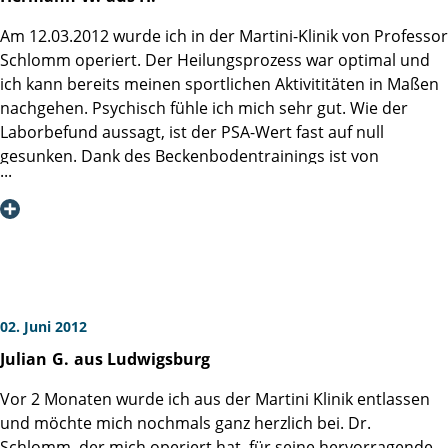
Am 12.03.2012 wurde ich in der Martini-Klinik von Professor
Schlomm operiert. Der Heilungsprozess war optimal und
ich kann bereits meinen sportlichen Aktivititäten in Maßen
nachgehen. Psychisch fühle ich mich sehr gut. Wie der
Laborbefund aussagt, ist der PSA-Wert fast auf null
gesunken. Dank des Beckenbodentrainings ist von
Inkontinenz fast nichts mehr zu spüren. Die zweimal
wöchentliche Gabe von "Levitra" bringt die sexuelle
Aktivität altersgemäß wieder in Schwung. Soweit mein
kurzer Zustandsbericht, da die operierten Patienten selten
wiedergesehen werden. Danke!
Mit freundlichen Grüßen,
02. Juni 2012
Hermann W. aus H.
Julian
G.
aus Ludwigsburg
Vor 2 Monaten wurde ich aus der Martini Klinik entlassen
und möchte mich nochmals ganz herzlich bei. Dr.
Schlomm, der mich operiert hat, für seine hervorragende