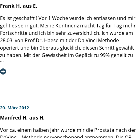
Blasenkatheter verlassen. Nach wenigen Tagen konnte ich
Frank
H.
aus E.
auf Slipeinlagen verzichten. Meine Kontinenz ist vollständig
erhalten, in dieser Hinsicht wurden meine Erwartungen
Es ist geschafft ! Vor 1 Woche wurde ich entlassen und mir
weit übertroffen.
geht es sehr gut. Meine Kontinenz macht Tag für Tag mehr
Fortschritte und ich bin sehr zuversichtlich. Ich wurde am
Folgende Punkte möchte ich hervorheben:
28.03. von Prof.Dr. Haese mit der Da Vinci Methode
- Die ärztliche Betreuung durch Prof. Schlomm war
operiert und bin überaus glücklich, diesen Schritt gewählt
engmaschig und hochkompetent.
zu haben. Mit der Gewissheit im Gepäck zu 99% geheilt zu
- Das pflegerische Personal wirkte fachlich
sein, kann ich nun zufrieden und beruhigend die
überdurchschnittlich qualifiziert, stand auf Wunsch immer
Osterfeiertage im Kreis meiner Lieben verbringen.
zur Verfügung und war sehr zugewandt.
Vielen Dank an Prof. Dr. Haese und an das gesamte Team
- Der Klinikaufenthalt war straff durchorganisiert.
für Ihren professionellen, liebenswürdigen und
- Der Komfort ist hoch, insbesondere der "Stationssalon"
unermüdlichen Einsatz. Es war mein 1. Aufenthalt in einer
ist auf Hotelniveau und für kommunikative Menschen
Klinik und ich fühlte mich sehr aufgehoben und mir wurde
erholsam.
von Anfang an die Angst genommen.
20. März 2012
Manfred
H.
aus H.
Man spürt, dass die Klinik sich einem
Macht weiter so ! Ich werde Euch an alle Betroffenen weiter
Qualitätsmanagement unterzieht und alle Aspekte des
empfehlen !
Vor ca. einem halben Jahr wurde mir die Prostata nach der
Krankenhausaufenthaltes bewußt gesteuert werden.
DaVinci - Methode nervenschonend entnommen. Die OP