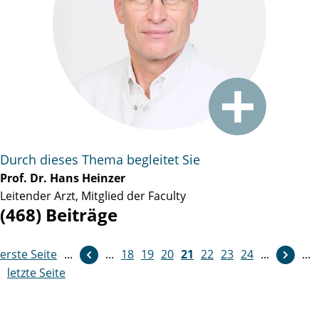
Durch dieses Thema begleitet Sie
Prof. Dr. Hans Heinzer
Leitender Arzt, Mitglied der Faculty
(468) Beiträge
erste Seite
...
...
18
weiter
19
20
21
22
23
24
...
...
letzte Seite