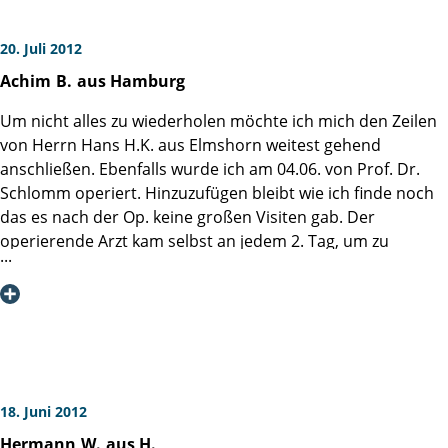
20. Juli 2012
Achim
B.
aus Hamburg
Um nicht alles zu wiederholen möchte ich mich den Zeilen
von Herrn Hans H.K. aus Elmshorn weitest gehend
anschließen. Ebenfalls wurde ich am 04.06. von Prof. Dr.
Schlomm operiert. Hinzuzufügen bleibt wie ich finde noch
das es nach der Op. keine großen Visiten gab. Der
operierende Arzt kam selbst an jedem 2. Tag, um zu
berichten, zu besprechen und zu scherzen. Soweit das
schon möglich war. Das schafft Vertrauen, was in dieser
Situation von großer Bedeutung ist. Fast möchte ich sagen
"es war eine schöne Zeit in der Martini Klinik".
Genesung läuft prächtig. Kontinenz und Erektion nahezu
vollständig wieder hergestellt.
Vielen Dank und herzliche Grüße an das ganze Team.
18. Juni 2012
Hermann
W.
aus H.