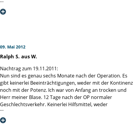
liebevollen Betreuung des Stationspersonals. Besonders
bedanken möchte ich mich bei Schwester Maria und bei
Pfleger Theo! Bereits am 5. Tag konnte der Katheter
gezogen werden und nach 2 Monaten war die Kontinenz
vollständig wiederhergestellt!
Ich habe und ich werde die Martini-Klinik in meinem
gesamten Freundes- und Bekanntenkreis empfehlen. Wenn
09. Mai 2012
ich im Juli in Hamburg bin, werde ich der Station einen
Ralph
S.
aus W.
Besuch abstatten.
Bis dahin verbleibe ich in herzlicher Verbundenheit
Nachtrag zum 19.11.2011:
Hans K. aus Braunschweig
Nun sind es genau sechs Monate nach der Operation. Es
gibt keinerlei Beeinträchtigungen, weder mit der Kontinenz
noch mit der Potenz. Ich war von Anfang an trocken und
Herr meiner Blase. 12 Tage nach der OP normaler
Geschlechtsverkehr. Keinerlei Hilfsmittel, weder
medikamentös, noch mechanisch nötig. Einziger
Unterschied: ein trokener Erguss, was aber absolut nicht
störend ist. Danke nochmals an alle und vor allem an
Prof.Graefen.