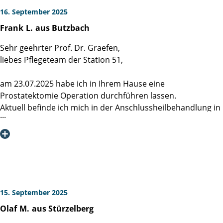
16. September 2025
Frank
L.
aus Butzbach
Sehr geehrter Prof. Dr. Graefen,
liebes Pflegeteam der Station 51,
am 23.07.2025 habe ich in Ihrem Hause eine
Prostatektomie Operation durchführen lassen.
Aktuell befinde ich mich in der Anschlussheilbehandlung in
der Klinik am Kurpark in Bad Wildungen.
Mein Fazit des direkten Erlebens Ihres Hauses durfte ich
Ihnen am Tag meiner Entlassung schon mitteilen.
Hier in der Reha wird mir aber erst wirklich bewusst, dass
ich mit der Auswahl der Martini-Klinik die beste
Entscheidung getroffen hatte.
15. September 2025
Olaf
M.
aus Stürzelberg
Man unterhält sich hier in kleiner und großer Runde über