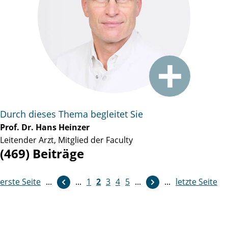
Durch dieses Thema begleitet Sie
Prof. Dr. Hans Heinzer
Leitender Arzt, Mitglied der Faculty
(469) Beiträge
erste Seite
weiter
...
...
1
2
3
4
5
...
...
letzte Seite