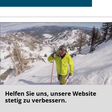
Helfen Sie uns, unsere Website
Oh what a ride!
stetig zu verbessern.