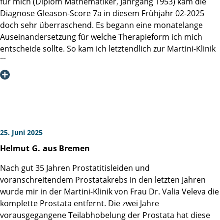
für mich (Diplom Mathematiker, Jahrgang 1953) kam die
Diagnose Gleason-Score 7a in diesem Frühjahr 02-2025
doch sehr überraschend. Es begann eine monatelange
Auseinandersetzung für welche Therapieform ich mich
entscheide sollte. So kam ich letztendlich zur Martini-Klinik
und zu einem Gespräch mit Prof. Dr. Steuber. Seine
Klarheit, Empathie und Offenheit für verschiedene Ansätze
erzeugten ein großes Vertrauen in mir, dass ich hier die
richtige Mischung aus Kompetenz und Menschlichkeit
gefunden hatte. Mein OP-Termin zur Prostatektomie (da
Vinci) war dann der 16. Juni 2025.
Im Nachhinein betrachtet waren zwei Aspekte für meine
25. Juni 2025
Entscheidung und für meine Genesung zentral: Zum einen
Helmut
G.
aus Bremen
die fachliche Kompetenz der Martini-Klinik, die mir durch
die systematische Gegenüberstellung der verschiedenen
Nach gut 35 Jahren Prostatitisleiden und
Therapieverfahren, die einzelnen Videos, die
voranschreitendem Prostatakrebs in den letzten Jahren
wissenschaftlichen Beiträge und nicht zuletzt durch die
wurde mir in der Martini-Klinik von Frau Dr. Valia Veleva die
transparenten Statistiken vermittelt wurden. Und die
komplette Prostata entfernt. Die zwei Jahre
Erfolgsquoten, z.B. bzgl. Kontinenz, die ich subjektiv
vorausgegangene Teilabhobelung der Prostata hat diese