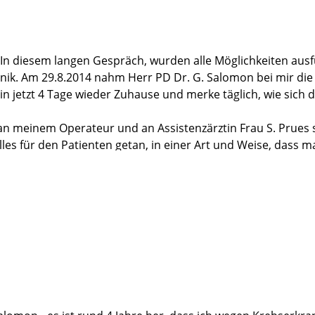
 In diesem langen Gespräch, wurden alle Möglichkeiten ausfü
inik. Am 29.8.2014 nahm Herr PD Dr. G. Salomon bei mir die
in jetzt 4 Tage wieder Zuhause und merke täglich, wie sic
n meinem Operateur und an Assistenzärztin Frau S. Prues s
alles für den Patienten getan, in einer Art und Weise, dass
glaubt, ab 17 Uhr ist sogar ein Gläschen Wein oder Bier erlau
in die Martini-Klinik gehen. Ich werde sie uneingeschränkt