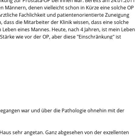
ankung zur Prostata-OP bei Ihnen war. Bereits am 24.01.2011
en Männern, denen vielleicht schon in Kürze eine solche OP
Ärztliche Fachlichkeit und patientenorientierte Zuneigung
dass die Mitarbeiter der Klinik wissen, dass eine solche
t im Leben eines Mannes. Heute, nach 4 Jahren, ist mein Leben
Stärke wie vor der OP, aber diese "Einschränkung" ist
nn man weiß, dass man nicht mehr auf einem Pulverfass
ene Mediziner, die es mir ermöglicht haben, trotz totaler
sgegangen war und über die Pathologie ohnehin mit der
 Haus sehr angetan. Ganz abgesehen von der exzellenten