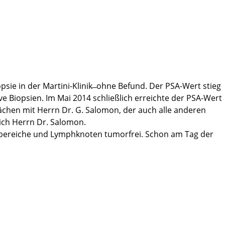
er sein konnte dass die Potenz wirklich wieder kommt. Geduld
wohl Geschlechtsverkehr bereits wieder ging, ohne Pillen.
n die Auswertung ziehen dachte ich schon das war's. So war
er hergestellt, nur mit der Einschränkung dass es etwas
ehr viel verbessert. Es hat sich aber meine Sichtweise
psie in der Martini-Klinik ̶ ohne Befund. Der PSA-Wert stieg
 mit meinem Beitrag zu dem Genom Projekt ein klein wenig
e Biopsien. Im Mai 2014 schließlich erreichte der PSA-Wert
chen mit Herrn Dr. G. Salomon, der auch alle anderen
ich Herrn Dr. Salomon.
andbereiche und Lymphknoten tumorfrei. Schon am Tag der
zten unendlich dankbar für die hervorragende Arbeit.
tte sonst der Tumor rechtzeitig entdeckt werden können!
dizinischen wie den pflegerischen Bereich. Ich habe mich