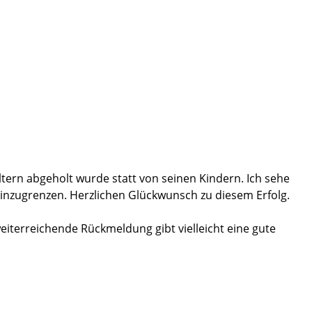
Eltern abgeholt wurde statt von seinen Kindern. Ich sehe
einzugrenzen. Herzlichen Glückwunsch zu diesem Erfolg.
weiterreichende Rückmeldung gibt vielleicht eine gute
erordentlich selten vielleicht 5 mal im Jahr(!) und stellt