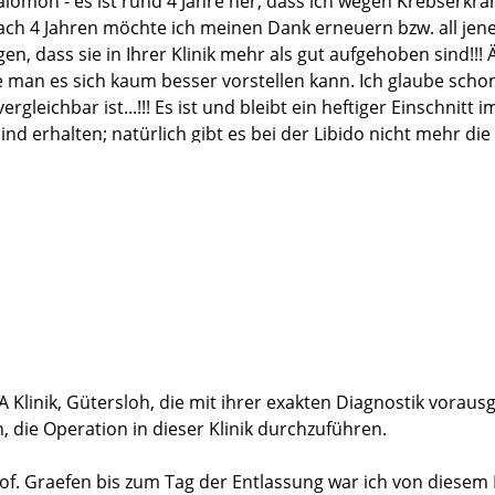
Salomon - es ist rund 4 Jahre her, dass ich wegen Krebserkr
nach 4 Jahren möchte ich meinen Dank erneuern bzw. all jen
, dass sie in Ihrer Klinik mehr als gut aufgehoben sind!!! 
man es sich kaum besser vorstellen kann. Ich glaube schon, 
rgleichbar ist...!!! Es ist und bleibt ein heftiger Einschnit
d erhalten; natürlich gibt es bei der Libido nicht mehr die 
 wenn man möchte. Ein ganz befreiendes Gefühl ist es, we
sen). Also – was letztlich bleibt, ist große Dankbarkeit an j
eingeschränktes Leben führen zu können. DANKE !!!
Klinik, Gütersloh, die mit ihrer exakten Diagnostik vorau
 die Operation in dieser Klinik durchzuführen.
of. Graefen bis zum Tag der Entlassung war ich von diesem