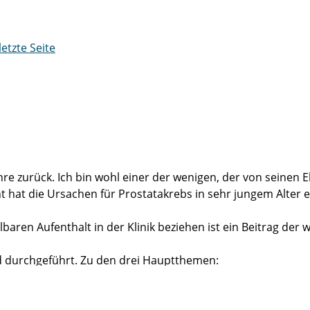
letzte Seite
ahre zurück. Ich bin wohl einer der wenigen, der von seinen 
 hat die Ursachen für Prostatakrebs in sehr jungem Alter 
aren Aufenthalt in der Klinik beziehen ist ein Beitrag der 
d durchgeführt. Zu den drei Hauptthemen:
estens, damit ein voller Erfolg!
ich mal einen Tropfen, z.B. wenn ich hocke. Dies ist aber auß