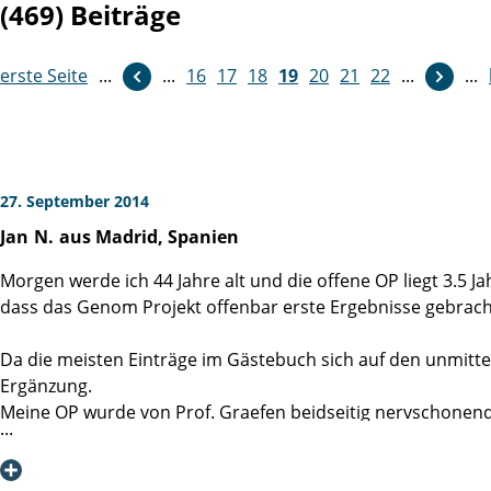
(469) Beiträge
erste Seite
...
...
16
weiter
17
18
19
20
21
22
...
...
27. September 2014
Jan
N.
aus Madrid, Spanien
Morgen werde ich 44 Jahre alt und die offene OP liegt 3.5 J
dass das Genom Projekt offenbar erste Ergebnisse gebracht
Da die meisten Einträge im Gästebuch sich auf den unmittelb
Ergänzung.
Meine OP wurde von Prof. Graefen beidseitig nervschonen
1) PSA Werte: Bisher keine Auffälligkeiten, es scheint alles B
2) Kontinenz: Von Anfang an kein Thema. Ganz selten verliere 
keinerlei Einschränkung dar.