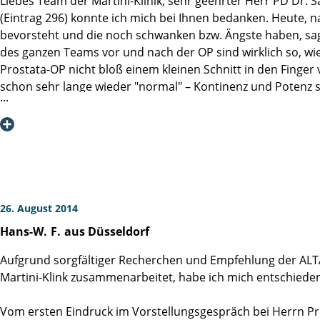
Liebes Team der Martini-Klinik, sehr geehrter Herr PD Dr. 
(Eintrag 296) konnte ich mich bei Ihnen bedanken. Heute, 
bevorsteht und die noch schwanken bzw. Ängste haben, sagen
des ganzen Teams vor und nach der OP sind wirklich so, wie 
Prostata-OP nicht bloß einem kleinen Schnitt in den Finger ve
schon sehr lange wieder "normal" – Kontinenz und Potenz sin
minimal und lässt sich außerdem medikamentös behandeln,
sitzt, welches jeden Moment explodieren könnte (z.B. Metasta
Prostataentfernung wieder ein normales, weitestgehend un
26. August 2014
Hans-W.
F.
aus Düsseldorf
Aufgrund sorgfältiger Recherchen und Empfehlung der ALTA 
Martini-Klink zusammenarbeitet, habe ich mich entschieden,
Vom ersten Eindruck im Vorstellungsgespräch bei Herrn Pr