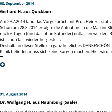
08. September 2014
Gerhard
H.
aus Quickborn
Am 29.7.2014 fand das Vorgespräch mit Prof. Heinzer statt.
Schon am 28.8.2014 erfolgte die Aufnahme in die Martini-Kl
nach 6 Tagen (und das ohne Katheder) entlassen werden. B
ist schon fast wieder hergestellt.
Deshalb an dieser Stelle ein ganz herzliches DANKESCHÖN a
Klinik befindet, muss sich keine Sorgen machen. Hier wird 
Hotel. Unfreundlichkeit gibt's hier nicht . Und wer es nicht 
Zusammenfassend sei gesagt: Wer dieses Leiden hat, sollte 
31. August 2014
Dr. Wolfgang
H.
aus Naumburg (Saale)