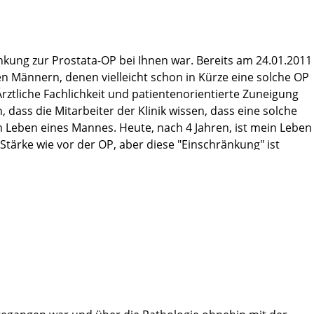
ankung zur Prostata-OP bei Ihnen war. Bereits am 24.01.2011
en Männern, denen vielleicht schon in Kürze eine solche OP
Ärztliche Fachlichkeit und patientenorientierte Zuneigung
dass die Mitarbeiter der Klinik wissen, dass eine solche
t im Leben eines Mannes. Heute, nach 4 Jahren, ist mein Leben
Stärke wie vor der OP, aber diese "Einschränkung" ist
nn man weiß, dass man nicht mehr auf einem Pulverfass
ene Mediziner, die es mir ermöglicht haben, trotz totaler