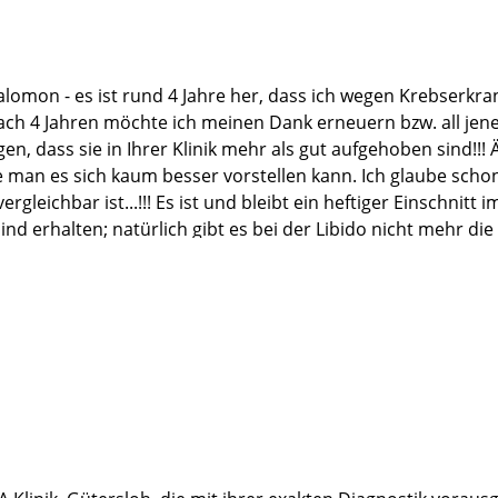
Salomon - es ist rund 4 Jahre her, dass ich wegen Krebserkr
nach 4 Jahren möchte ich meinen Dank erneuern bzw. all jen
, dass sie in Ihrer Klinik mehr als gut aufgehoben sind!!! 
man es sich kaum besser vorstellen kann. Ich glaube schon, 
rgleichbar ist...!!! Es ist und bleibt ein heftiger Einschnit
d erhalten; natürlich gibt es bei der Libido nicht mehr die 
 wenn man möchte. Ein ganz befreiendes Gefühl ist es, we
sen). Also – was letztlich bleibt, ist große Dankbarkeit an j
eingeschränktes Leben führen zu können. DANKE !!!