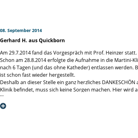
bestens aufgehoben und betreut gefühlt ̶ sowohl auf der S
08. September 2014
Gerhard
H.
aus Quickborn
Am 29.7.2014 fand das Vorgespräch mit Prof. Heinzer statt.
Schon am 28.8.2014 erfolgte die Aufnahme in die Martini-Kl
nach 6 Tagen (und das ohne Katheder) entlassen werden. B
ist schon fast wieder hergestellt.
Deshalb an dieser Stelle ein ganz herzliches DANKESCHÖN a
Klinik befindet, muss sich keine Sorgen machen. Hier wird 
Hotel. Unfreundlichkeit gibt's hier nicht . Und wer es nicht 
Zusammenfassend sei gesagt: Wer dieses Leiden hat, sollte 