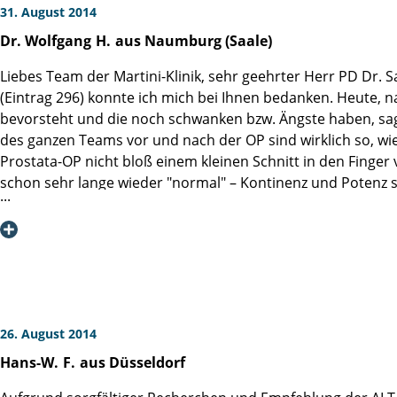
31. August 2014
Dr. Wolfgang
H.
aus Naumburg (Saale)
Liebes Team der Martini-Klinik, sehr geehrter Herr PD Dr. 
(Eintrag 296) konnte ich mich bei Ihnen bedanken. Heute, 
bevorsteht und die noch schwanken bzw. Ängste haben, sagen
des ganzen Teams vor und nach der OP sind wirklich so, wie 
Prostata-OP nicht bloß einem kleinen Schnitt in den Finger ve
schon sehr lange wieder "normal" – Kontinenz und Potenz sin
minimal und lässt sich außerdem medikamentös behandeln,
sitzt, welches jeden Moment explodieren könnte (z.B. Metasta
Prostataentfernung wieder ein normales, weitestgehend un
26. August 2014
Hans-W.
F.
aus Düsseldorf