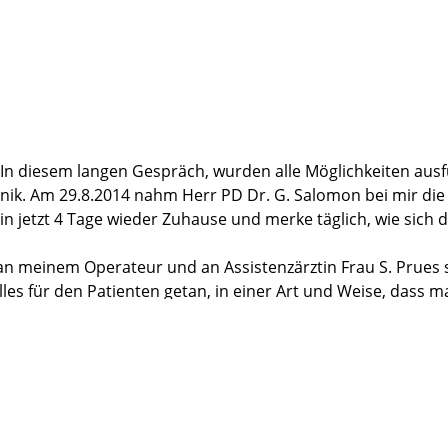
tation wie vorher immer in der Ambulanz.
 In diesem langen Gespräch, wurden alle Möglichkeiten ausfü
inik. Am 29.8.2014 nahm Herr PD Dr. G. Salomon bei mir die
in jetzt 4 Tage wieder Zuhause und merke täglich, wie sic
n meinem Operateur und an Assistenzärztin Frau S. Prues s
alles für den Patienten getan, in einer Art und Weise, dass
glaubt, ab 17 Uhr ist sogar ein Gläschen Wein oder Bier erlau
in die Martini-Klinik gehen. Ich werde sie uneingeschränkt