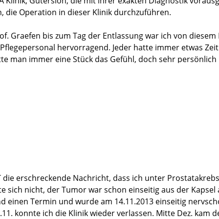
Klinik, Gütersloh, die mit ihrer exakten Diagnostik vorau
 die Operation in dieser Klinik durchzuführen.
of. Graefen bis zum Tag der Entlassung war ich von diesem
Pflegepersonal hervorragend. Jeder hatte immer etwas Zeit 
e man immer eine Stück das Gefühl, doch sehr persönlich u
eitlich schon wieder sehr wohl. Inkontinenz hat es bei mi
RT die erschreckende Nachricht, dass ich unter Prostatakre
gte sich nicht, der Tumor war schon einseitig aus der Kapsel
. Huland einen Termin und wurde am 14.11.2013 einseitig ner
1. konnte ich die Klinik wieder verlassen. Mitte Dez. kam d