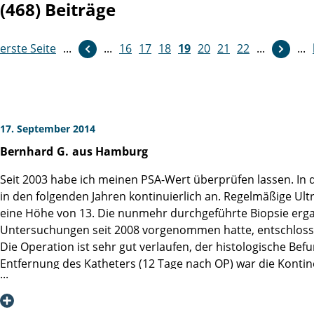
(468) Beiträge
erste Seite
...
...
16
weiter
17
18
19
20
21
22
...
...
17. September 2014
Bernhard
G.
aus Hamburg
Seit 2003 habe ich meinen PSA-Wert überprüfen lassen. In den
in den folgenden Jahren kontinuierlich an. Regelmäßige Ult
eine Höhe von 13. Die nunmehr durchgeführte Biopsie erg
Untersuchungen seit 2008 vorgenommen hatte, entschloss i
Die Operation ist sehr gut verlaufen, der histologische B
Entfernung des Katheters (12 Tage nach OP) war die Konti
Endlich fühle ich mich frei von Ängsten und sehe positiv i
Dankbar bin ich auch dafür, dass der PSA-Wert und seine E
Unterbringung und Betreuung in der Klinik kann ich nur als