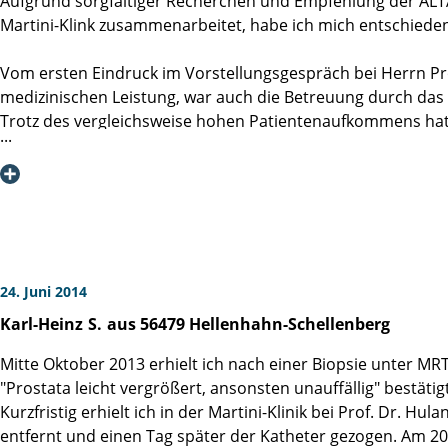
Aufgrund sorgfältiger Recherchen und Empfehlung der ALTA 
Martini-Klink zusammenarbeitet, habe ich mich entschieden,
Vom ersten Eindruck im Vorstellungsgespräch bei Herrn Pr
medizinischen Leistung, war auch die Betreuung durch das 
Trotz des vergleichsweise hohen Patientenaufkommens hatt
Zwei Wochen nach meiner Operation fühle ich mich gesundh
nicht gegeben. Die Narben verheilen gut.
Die Martini-Klink kann ich uneingeschränkt empfehlen.
24. Juni 2014
Karl-Heinz
S.
aus 56479 Hellenhahn-Schellenberg
Mitte Oktober 2013 erhielt ich nach einer Biopsie unter M
"Prostata leicht vergrößert, ansonsten unauffällig" bestäti
Kurzfristig erhielt ich in der Martini-Klinik bei Prof. Dr
entfernt und einen Tag später der Katheter gezogen. Am 20.1