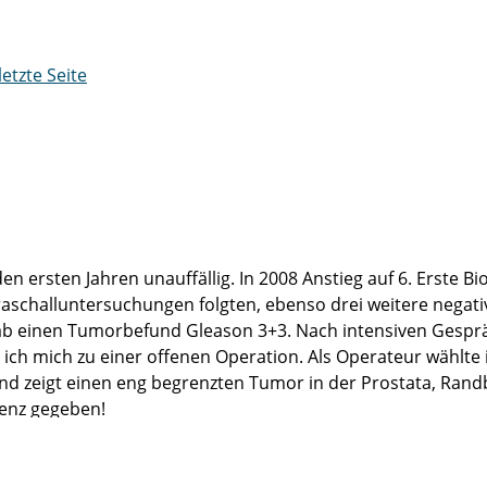
letzte Seite
 ersten Jahren unauffällig. In 2008 Anstieg auf 6. Erste Bio
raschalluntersuchungen folgten, ebenso drei weitere negativ
ab einen Tumorbefund Gleason 3+3. Nach intensiven Gesprä
ch mich zu einer offenen Operation. Als Operateur wählte 
efund zeigt einen eng begrenzten Tumor in der Prostata, R
nenz gegeben!
n die Zukunft. Ich bin Herrn Dr. Salomon und den anderen Är
ntwicklung in all den Jahren ernst genommen wurde ̶ wie hä
 absolut erstklassig bezeichnen. Das betrifft sowohl des me