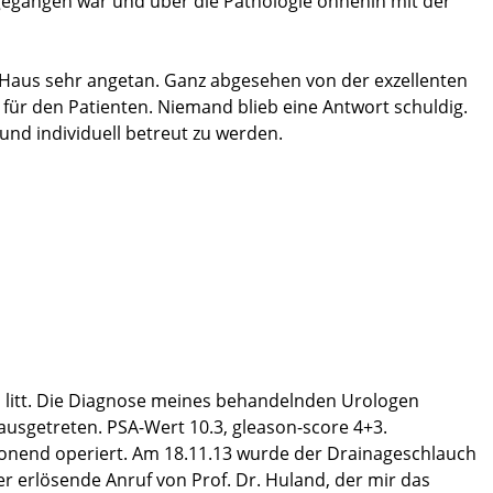
sgegangen war und über die Pathologie ohnehin mit der
 Haus sehr angetan. Ganz abgesehen von der exzellenten
für den Patienten. Niemand blieb eine Antwort schuldig.
nd individuell betreut zu werden.
r vom ersten Tag nach dem Ziehen des Katheters schon
bs litt. Die Diagnose meines behandelnden Urologen
 ausgetreten. PSA-Wert 10.3, gleason-score 4+3.
vschonend operiert. Am 18.11.13 wurde der Drainageschlauch
er erlösende Anruf von Prof. Dr. Huland, der mir das