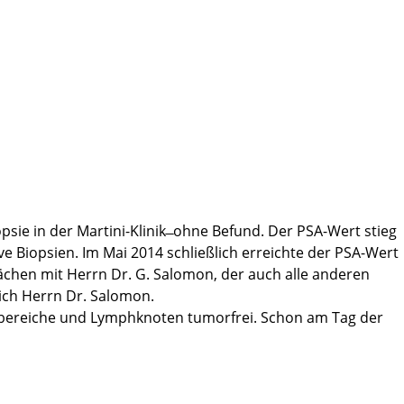
psie in der Martini-Klinik ̶ ohne Befund. Der PSA-Wert stieg
e Biopsien. Im Mai 2014 schließlich erreichte der PSA-Wert
chen mit Herrn Dr. G. Salomon, der auch alle anderen
ich Herrn Dr. Salomon.
andbereiche und Lymphknoten tumorfrei. Schon am Tag der
zten unendlich dankbar für die hervorragende Arbeit.
tte sonst der Tumor rechtzeitig entdeckt werden können!
dizinischen wie den pflegerischen Bereich. Ich habe mich