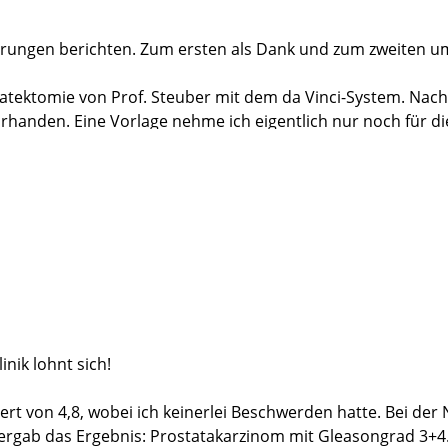
hrungen berichten. Zum ersten als Dank und zum zweiten u
tatektomie von Prof. Steuber mit dem da Vinci-System. Nac
rhanden. Eine Vorlage nehme ich eigentlich nur noch für d
ne Reha habe ich bei dem guten Verlauf nicht in Anspruc
 mir völlig gereicht hat.
inik in Anspruch genommen. Trotz anfänglicher Skepsis mein
rragende OP und vielen Dank auch an das gesamte Team für 
Freiburg vom 25.8.20. Seine Punkte 1 und 3 kann ich nur vol
nik lohnt sich!
rt von 4,8, wobei ich keinerlei Beschwerden hatte. Bei der
 ergab das Ergebnis: Prostatakarzinom mit Gleasongrad 3+4