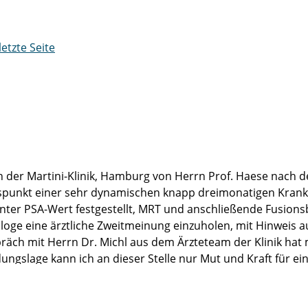
letzte Seite
 der Martini-Klinik, Hamburg von Herrn Prof. Haese nach d
hlusspunkt einer sehr dynamischen knapp dreimonatigen Kr
ter PSA-Wert festgestellt, MRT und anschließende Fusions
e eine ärztliche Zweitmeinung einzuholen, mit Hinweis auf 
räch mit Herrn Dr. Michl aus dem Ärzteteam der Klinik hat 
ungslage kann ich an dieser Stelle nur Mut und Kraft für e
Prof. Haese, seinem gesamten OP-Team und natürlich dem med
ürsorgliche medizinische Betreuung und Nachsorge auf Stati