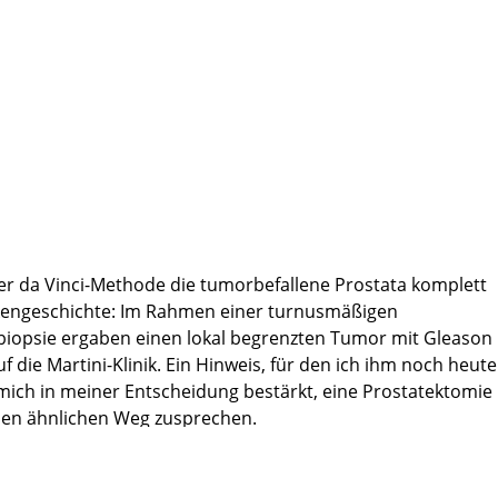
er da Vinci-Methode die tumorbefallene Prostata komplett
ankengeschichte: Im Rahmen einer turnusmäßigen
biopsie ergaben einen lokal begrenzten Tumor mit Gleason
die Martini-Klinik. Ein Hinweis, für den ich ihm noch heute
mich in meiner Entscheidung bestärkt, eine Prostatektomie
inen ähnlichen Weg zusprechen.
izinischen Pflegeteam für die komplikationsfreie,
on 1 ganz herzlich zu bedanken. Zu keinem Zeitpunkt