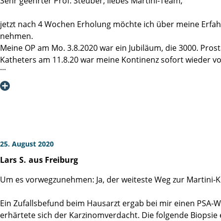
Sehr geehrter Prof. Steuber, liebes Martini-Team,
Michael M.
jetzt nach 4 Wochen Erholung möchte ich über meine Erfa
nehmen.
Meine OP am Mo. 3.8.2020 war ein Jubiläum, die 3000. Pros
Katheters am 11.8.20 war meine Kontinenz sofort wieder vo
sich mein Körper auch wieder ans Wachwerden gewöhnt. Ei
örtlichen Physiotherapie Praxis geübt (6 x in 3 Wochen), was
Dafür habe ich die psychologische Beratung der Martini-Kl
jedem nur empfehlen es zu probieren.
Mein besonderer Dank geht an Prof. Steuber für die hervo
25. August 2020
Verweisen möchte ich noch auf den Beitrag von Lars S. aus 
Lars
S.
aus Freiburg
Liebe Grüße aus Dänemark,
Um es vorwegzunehmen: Ja, der weiteste Weg zur Martini-Kli
Michael G.
Ein Zufallsbefund beim Hausarzt ergab bei mir einen PSA-We
erhärtete sich der Karzinomverdacht. Die folgende Biopsie