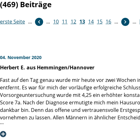
(469) Beiträge
erste Seite
...
...
10
weiter
11
12
13
14
15
16
...
...
04. November 2020
Herbert
E.
aus Hemmingen/Hannover
Fast auf den Tag genau wurde mir heute vor zwei Wochen in
entfernt. Es war für mich der vorläufige erfolgreiche Sc
Vorsorgeuntersuchung wurde mit 4,25 ein erhöhter konstan
Score 7a. Nach der Diagnose ermutigte mich mein Hausurolog
dankbar bin. Denn das offene und vertrauensvolle Erstgesp
vornehmen zu lassen. Allen Männern in ähnlicher Entscheid
Heute ist es mir ein herzliches Bedürfnis mich bei Herrn 
erfolgreiche Operation und die anschließende exzellente f