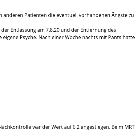
m anderen Patienten die eventuell vorhandenen Ängste zu
h der Entlassung am 7.8.20 und der Entfernung des
ie eigene Psyche. Nach einer Woche nachts mit Pants hatte
h genommen, dafür Beckenbodengymnastik bei einer
erseits, hat mir die Beratung sehr geholfen und ich kann
die tolle Betreuung.
l und ganz unterstützen.
 Nachkontrolle war der Wert auf 6,2 angestiegen. Beim MRT
.