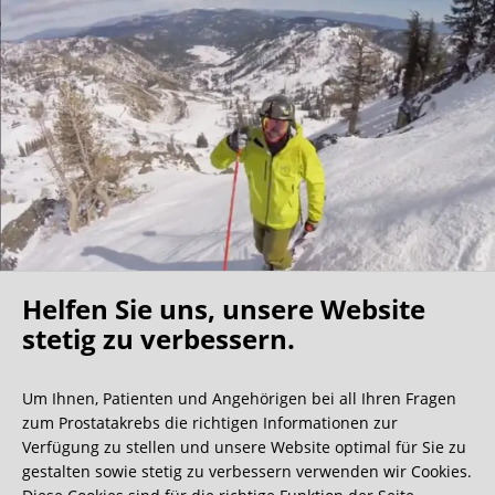
Helfen Sie uns, unsere Website
Oh what a ride!
stetig zu verbessern.
Um Ihnen, Patienten und Angehörigen bei all Ihren Fragen
Wir bekommen ja viele tolle Gästebucheinträge,
zum Prostatakrebs die richtigen Informationen zur
aber dieser ist doch sehr ungewöhnlich.
Verfügung zu stellen und unsere Website optimal für Sie zu
gestalten sowie stetig zu verbessern verwenden wir Cookies.