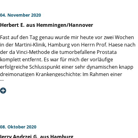
04. November 2020
Herbert
E.
aus Hemmingen/Hannover
Fast auf den Tag genau wurde mir heute vor zwei Wochen
in der Martini-Klinik, Hamburg von Herrn Prof. Haese nach
der da Vinci-Methode die tumorbefallene Prostata
komplett entfernt. Es war für mich der vorläufige
erfolgreiche Schlusspunkt einer sehr dynamischen knapp
dreimonatigen Krankengeschichte: Im Rahmen einer
turnusmäßigen Vorsorgeuntersuchung wurde mit 4,25 ein
erhöhter konstanter PSA-Wert festgestellt, MRT und
anschließende Fusionsbiopsie ergaben einen lokal
begrenzten Tumor mit Gleason Score 7a. Nach der
Diagnose ermutigte mich mein Hausurologe eine ärztliche
Zweitmeinung einzuholen, mit Hinweis auf die Martini-
Klinik. Ein Hinweis, für den ich ihm noch heute dankbar bin.
08. Oktober 2020
Denn das offene und vertrauensvolle Erstgespräch mit
Jerzy Andrzej
G.
aus Hamburg