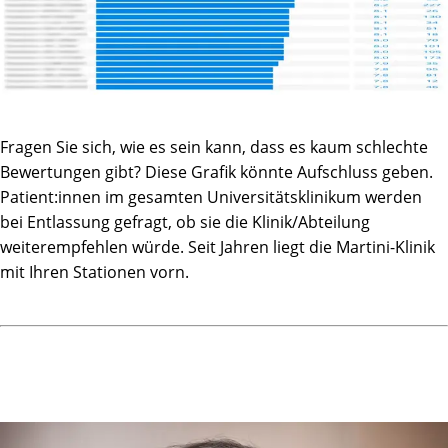
Ich wünsche allen die mir bei meiner Erkrankung geholfen
haben und zur Seite standen – zuletzt auch mir ganz
persönlich – viel Gesundheit und ein langes glückliches
Leben!
In Zeiten von Corona ist ja leider nicht einmal ein
Fragen Sie sich, wie es sein kann, dass es kaum schlechte
Händeschütteln als Ausdruck des Dankes möglich, deshalb
Bewertungen gibt? Diese Grafik könnte Aufschluss geben.
möchte ich zumindest über diesen Weg jeden Einzelnen
Patient:innen im gesamten Universitätsklinikum werden
der Martini-Klinik noch einen virtuellen Drücker zukommen
bei Entlassung gefragt, ob sie die Klinik/Abteilung
lassen.
weiterempfehlen würde. Seit Jahren liegt die Martini-Klinik
mit Ihren Stationen vorn.
Alles Gute,
J. T. / 50 Jahre alt aus Franken