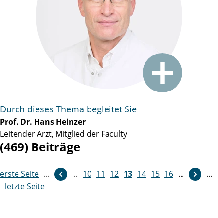
Durch dieses Thema begleitet Sie
Prof. Dr. Hans Heinzer
Leitender Arzt, Mitglied der Faculty
(469) Beiträge
erste Seite
...
...
10
weiter
11
12
13
14
15
16
...
...
letzte Seite