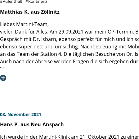
Aufenthalt
Kontinenz
Matthias
K.
aus Zöllnitz
Liebes Martini-Team,
vielen Dank für Alles. Am 29.09.2021 war mein OP-Termin.
Gespräch mit Dr. Isbarn, ebenso perfekt für mich und ich 
ebenso super nett und umsichtig. Nachbetreuung mit Mobilis
an das Team der Station 4. Die täglichen Besuche von Dr. I
Auch nach der Abreise werden Fragen die sich ergeben dur
lympherhaltenen OP, sowie der anschließenden AHB geh ich 
zuversichtlich immer einen geringen PSA-Wert zu haben, um 
Der Weg nach viel Lektüre, Gesprächen und Beratungen am 
03. November 2021
Hans
P.
aus Neu-Anspach
Ich wurde in der Martini-Klinik am 21. Oktober 2021 zu ein