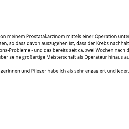
n von meinem Prostatakarzinom mittels einer Operation unter
en, so dass davon auszugehen ist, dass der Krebs nachhalt
ions-Probleme - und das bereits seit ca. zwei Wochen nach d
er seine großartige Meisterschaft als Operateur hinaus auc
gerinnen und Pfleger habe ich als sehr engagiert und jede
nangenehmen Begleiterscheinungen der ersten beiden Tage n
l und ganz bestätigen.