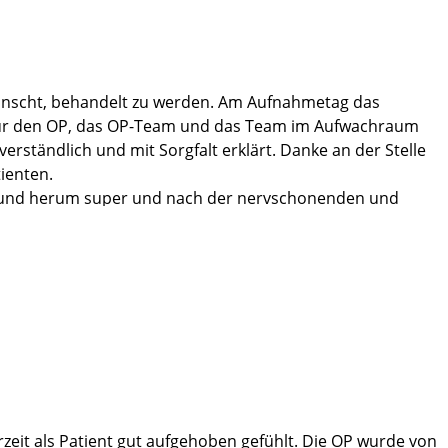
wünscht, behandelt zu werden. Am Aufnahmetag das
ng für den OP, das OP-Team und das Team im Aufwachraum
rständlich und mit Sorgfalt erklärt. Danke an der Stelle
ienten.
g rund herum super und nach der nervschonenden und
heit" :-). Was will ich mehr und nun heißt es
u der Richtige.
zeit als Patient gut aufgehoben gefühlt. Die OP wurde von