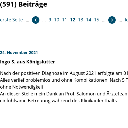
(591) Beiträge
erste Seite
...
...
9
weiter
10
11
12
13
14
15
...
...
l
24. November 2021
Ingo
S.
aus Königslutter
Nach der positiven Diagnose im August 2021 erfolgte am 01
Alles verlief problemlos und ohne Komplikationen. Nach 5 
ohne Notwendigkeit.
An dieser Stelle mein Dank an Prof. Salomon und Ärzteteam 
einfühlsame Betreuung während des Klinikaufenthalts.