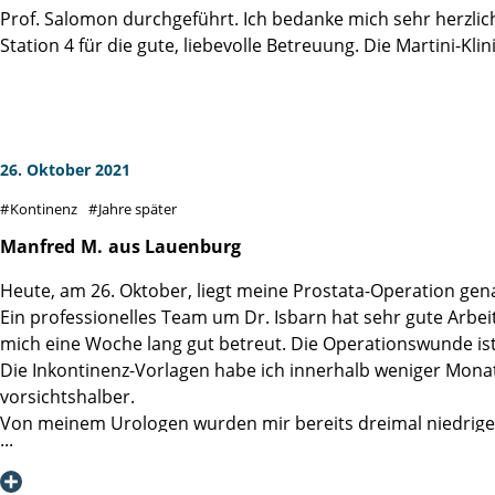
Prof. Salomon durchgeführt. Ich bedanke mich sehr herzli
Station 4 für die gute, liebevolle Betreuung. Die Martini-Kl
26. Oktober 2021
Kontinenz
Jahre später
Manfred
M.
aus Lauenburg
Heute, am 26. Oktober, liegt meine Prostata-Operation gena
Ein professionelles Team um Dr. Isbarn hat sehr gute Arbei
mich eine Woche lang gut betreut. Die Operationswunde ist s
Die Inkontinenz-Vorlagen habe ich innerhalb weniger Monate
vorsichtshalber.
Von meinem Urologen wurden mir bereits dreimal niedrige 
mittels zweier Tabletten pro Tag gut eingestellt werden. 
Nochmals ein dickes Lob der Martini-Klinik!