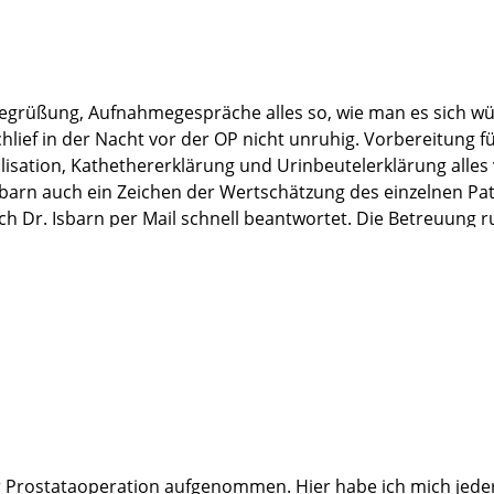
 Begrüßung, Aufnahmegespräche alles so, wie man es sich 
schlief in der Nacht vor der OP nicht unruhig. Vorbereitu
ation, Kathethererklärung und Urinbeutelerklärung alles ve
sbarn auch ein Zeichen der Wertschätzung des einzelnen Pat
ch Dr. Isbarn per Mail schnell beantwortet. Die Betreuun
schon nach 7 Wochen in großen Schritten in Richtung "Dicht
völlig beruhigt zu sein.
Ende Hamburg und die Martini-Klinik anzusteuern war gena
er Prostataoperation aufgenommen. Hier habe ich mich jeder