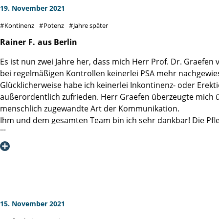
19. November 2021
Kontinenz
Potenz
Jahre später
Rainer
F.
aus Berlin
Es ist nun zwei Jahre her, dass mich Herr Prof. Dr. Graefe
bei regelmäßigen Kontrollen keinerlei PSA mehr nachgewies
Glücklicherweise habe ich keinerlei Inkontinenz- oder Erekt
außerordentlich zufrieden. Herr Graefen überzeugte mich üb
menschlich zugewandte Art der Kommunikation.
Ihm und dem gesamten Team bin ich sehr dankbar! Die Pfle
Fröhlichkeit erlebt, was mir sehr geholfen hat, mit den u
erholen. Den exzellenten Ruf der Martini-Klinik kann ich vol
15. November 2021