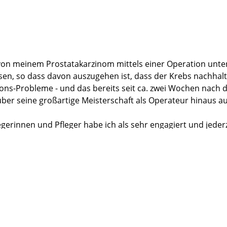
n von meinem Prostatakarzinom mittels einer Operation unter
en, so dass davon auszugehen ist, dass der Krebs nachhalt
ions-Probleme - und das bereits seit ca. zwei Wochen nach d
er seine großartige Meisterschaft als Operateur hinaus auc
gerinnen und Pfleger habe ich als sehr engagiert und jede
nangenehmen Begleiterscheinungen der ersten beiden Tage n
l und ganz bestätigen.