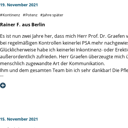
19. November 2021
Kontinenz
Potenz
Jahre später
Rainer
F.
aus Berlin
Es ist nun zwei Jahre her, dass mich Herr Prof. Dr. Graefe
bei regelmäßigen Kontrollen keinerlei PSA mehr nachgewies
Glücklicherweise habe ich keinerlei Inkontinenz- oder Erekt
außerordentlich zufrieden. Herr Graefen überzeugte mich üb
menschlich zugewandte Art der Kommunikation.
Ihm und dem gesamten Team bin ich sehr dankbar! Die Pfle
Fröhlichkeit erlebt, was mir sehr geholfen hat, mit den u
erholen. Den exzellenten Ruf der Martini-Klinik kann ich vol
15. November 2021