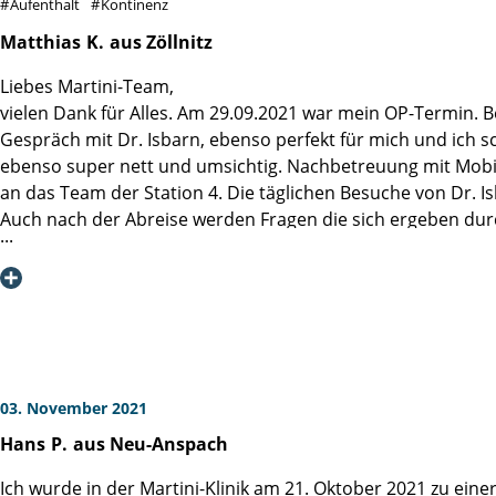
Aufenthalt
Kontinenz
Matthias
K.
aus Zöllnitz
Liebes Martini-Team,
vielen Dank für Alles. Am 29.09.2021 war mein OP-Termin.
Gespräch mit Dr. Isbarn, ebenso perfekt für mich und ich 
ebenso super nett und umsichtig. Nachbetreuung mit Mobilis
an das Team der Station 4. Die täglichen Besuche von Dr. I
Auch nach der Abreise werden Fragen die sich ergeben dur
lympherhaltenen OP, sowie der anschließenden AHB geh ich 
zuversichtlich immer einen geringen PSA-Wert zu haben, um 
Der Weg nach viel Lektüre, Gesprächen und Beratungen am 
03. November 2021
Hans
P.
aus Neu-Anspach
Ich wurde in der Martini-Klinik am 21. Oktober 2021 zu ein