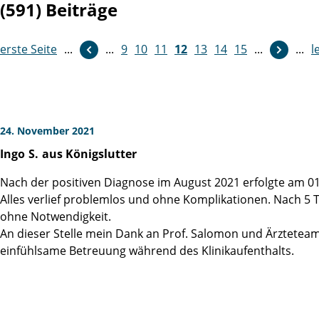
(591) Beiträge
erste Seite
...
...
9
weiter
10
11
12
13
14
15
...
...
l
24. November 2021
Ingo
S.
aus Königslutter
Nach der positiven Diagnose im August 2021 erfolgte am 01
Alles verlief problemlos und ohne Komplikationen. Nach 5 
ohne Notwendigkeit.
An dieser Stelle mein Dank an Prof. Salomon und Ärzteteam 
einfühlsame Betreuung während des Klinikaufenthalts.