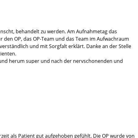
wünscht, behandelt zu werden. Am Aufnahmetag das
ng für den OP, das OP-Team und das Team im Aufwachraum
rständlich und mit Sorgfalt erklärt. Danke an der Stelle
ienten.
g rund herum super und nach der nervschonenden und
heit" :-). Was will ich mehr und nun heißt es
u der Richtige.
zeit als Patient gut aufgehoben gefühlt. Die OP wurde von