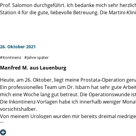
Prof. Salomon durchgeführt. Ich bedanke mich sehr herzli
Station 4 für die gute, liebevolle Betreuung. Die Martini-Kl
26. Oktober 2021
Kontinenz
Jahre später
Manfred
M.
aus Lauenburg
Heute, am 26. Oktober, liegt meine Prostata-Operation gena
Ein professionelles Team um Dr. Isbarn hat sehr gute Arbei
mich eine Woche lang gut betreut. Die Operationswunde ist s
Die Inkontinenz-Vorlagen habe ich innerhalb weniger Monate
vorsichtshalber.
Von meinem Urologen wurden mir bereits dreimal niedrige 
mittels zweier Tabletten pro Tag gut eingestellt werden. 
Nochmals ein dickes Lob der Martini-Klinik!