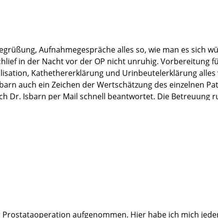
 Begrüßung, Aufnahmegespräche alles so, wie man es sich 
schlief in der Nacht vor der OP nicht unruhig. Vorbereitu
ation, Kathethererklärung und Urinbeutelerklärung alles ve
sbarn auch ein Zeichen der Wertschätzung des einzelnen Pat
ch Dr. Isbarn per Mail schnell beantwortet. Die Betreuun
schon nach 7 Wochen in großen Schritten in Richtung "Dicht
völlig beruhigt zu sein.
Ende Hamburg und die Martini-Klinik anzusteuern war gena
er Prostataoperation aufgenommen. Hier habe ich mich jeder