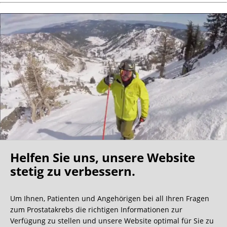
Helfen Sie uns, unsere Website
Oh what a ride!
stetig zu verbessern.
Um Ihnen, Patienten und Angehörigen bei all Ihren Fragen
Wir bekommen ja viele tolle Gästebucheinträge,
zum Prostatakrebs die richtigen Informationen zur
aber dieser ist doch sehr ungewöhnlich.
Verfügung zu stellen und unsere Website optimal für Sie zu