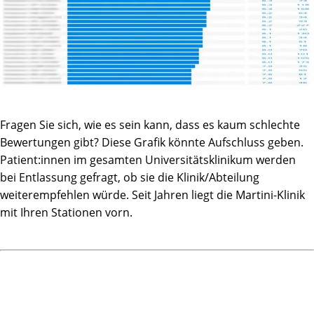
Zusammenfassung: Ich glaube, dass die Behandlung in
dieser Klinik (bei der Ausprägung dieses Tumors) für mich
die bestmögliche Entscheidung war, die ich jederzeit so
wieder treffen würde. Daher geht mein herzlicher Dank an
Herrn Prof. Steuber und alle anderen Mitarbeiter:innen der
Klinik, die ich in dieser Zeit kennengelernt habe. Hier
ergänzen sich Kompetenz und eine gute menschliche,
patientenorientierte Haltung in vorbildlicher Weise.
Fragen Sie sich, wie es sein kann, dass es kaum schlechte
Machen Sie bitte so weiter!
Bewertungen gibt? Diese Grafik könnte Aufschluss geben.
Patient:innen im gesamten Universitätsklinikum werden
bei Entlassung gefragt, ob sie die Klinik/Abteilung
weiterempfehlen würde. Seit Jahren liegt die Martini-Klinik
mit Ihren Stationen vorn.