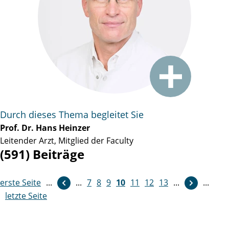
Durch dieses Thema begleitet Sie
Prof. Dr. Hans Heinzer
Leitender Arzt, Mitglied der Faculty
(591) Beiträge
erste Seite
...
...
weiter
7
8
9
10
11
12
13
...
...
letzte Seite