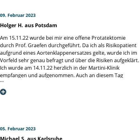
09. Februar 2023
Holger
H.
aus Potsdam
Am 15.11.22 wurde bei mir eine offene Protatektomie
durch Prof. Graefen durchgeführt. Da ich als Risikopatient
aufgrund eines Aortenklappenersatzes gelte, wurde ich im
Vorfeld sehr genau befragt und über die Risiken aufgeklärt.
Ich wurde am 14.11.22 herzlich in der Martini-Klinik
empfangen und aufgenommen. Auch an diesem Tag
fanden noch mal ausführliche Gespräche statt. Die
Operation verlief ohne Probleme mit dem bestmöglichen
Ergebnis. Leider musste ich aufgrund meines Risikos am 4.
und 5. Tag nach der OP aufgrund innerer Blutungen
notoperiert werden. Ich musste einige Tage auf der
Intensivstation des UKE verbringen. Jeden Tag wurde ich
auch dort - in der Regel durch Frau Dr. Pose - besucht und
05. Februar 2023
untersucht. Mein Aufenthalt in der Martini-Klinik dauerte
Michael
S.
aus Karlsruhe