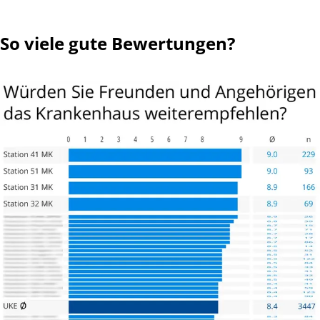
Anästhesistin … jedenfalls in Bruchstücken. Nach knapp 4-
stündiger OP fand ich mich plötzlich im Aufwachraum
So viele gute Bewertungen?
wieder. Keine Erinnerung, keine Schmerzen, alles fertig.
Katheter an der rechten Bettseite. In den nächsten Tagen
schaute Prof. Steuber täglich kurz vorbei erkundigte sich
nach meinem Befinden, informierte mich über den OP-
Verlauf und die notwendigen weiteren Schritte. Die
Betreuung durch die Stationsärztinnen, die Pflegekräfte,
die Servicekräfte, bis hin zur Reinigungskraft, vermittelten,
dass alle ihre Arbeit dort offensichtlich gern (und gut)
machen. Bereits am 28.03. konnte ich die
Schmerzmedikation komplett absetzen. Zu keinem
Zeitpunkt habe ich seit der OP Schmerzen verspürt. Eine
Woche nach der Entlassung erhielt ich einen Anruf von
Prof. Steuber, der mich persönlich über das Ergebnis der
histologischen Untersuchung und die weiteren
Therapieempfehlungen informierte.