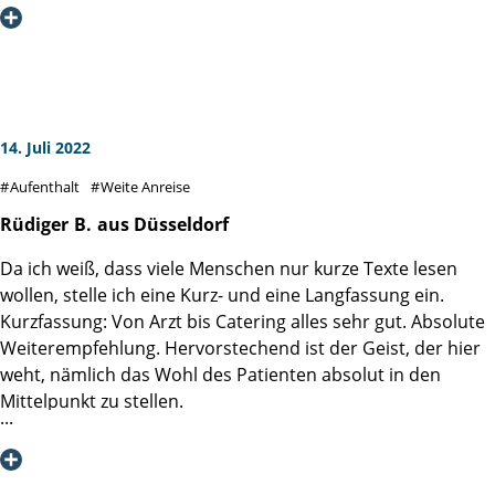
meine schwere Operation/Prostatektomie/ ausheilen zu
Ich kann nicht in Worte fassen, wie glücklich, demutsvoll
Ich bedanke mich ganz herzlich bei Herrn Prof. Budäus für
dürfen.
und dankbar ich für diesen "Ausgang" meiner
das perfekte OP Ergebnis und bei dem gesamten
Prostataerkrankung bin - vielleicht habe ich etwas Glück
Ärzteteam, weil es jederzeit ein offenes Ohr für alle
Bei der kompletten Abwicklung von dem ersten Mailkontakt
gehabt, wer weiß. Was ich aber sicher weiß, das ist, dass ich
Anliegen hat.
bis zur Entlassung war alles sehr gut geplant und bedacht
den größten Teil dieses Ergebnisses der Martini-Klinik und
und ich kann nur jedem empfehlen, bei einem
14. Juli 2022
den Menschen zu verdanken habe, die dort tätig sind -
Ein besonderer Dank geht auch an das Schwestern-
urologischen Eingriff sich an das " Kompetenzzentrum
stellvertretend, aber auch vor allem, Herrn Prof. Haese, der
Aufenthalt
Weite Anreise
/Pflegerteam und alle weiteren Helfer/innen. Wie die
Martini-Klink, Hamburg" zu wenden, da dort alles
mir mit seiner Expertise, seinem Wissen, seinem Können
Patienten ist auch das Team international aufgestellt und
menschenmögliche versucht wird dem Patienten so gut
Rüdiger
B.
aus Düsseldorf
und seinem Rat dazu verholfen hat, einen "sauberen",
unglaublich freundlich und positiv. Auch in Stresszeiten -
wie möglich zu helfen und zu heilen. Nach einem hohen
komplikationslosen postoperativen Status aufzuweisen
Da ich weiß, dass viele Menschen nur kurze Texte lesen
wenn mal spontan zwei ausfallen- bleibt die Stimmung gut
PSA Wert, einer MRT und einer Biopsie stand fest, dass sich
und den Blick wieder fröhlich nach vorne richten zu
wollen, stelle ich eine Kurz- und eine Langfassung ein.
und alle sind äußerst engagiert. Von mir gibt's nach diesen
ein Karzinom in meiner Prostata befand.
können!
Kurzfassung: Von Arzt bis Catering alles sehr gut. Absolute
Aufenthalt eine 100%ige Weiterempfehlung; mehr geht
Da drei von meinen Mitarbeitern bereits erfolgreich in der
Weiterempfehlung. Hervorstechend ist der Geist, der hier
nicht.
Martini-Klinik operiert worden sind, stand für mich ganz
Eine Empfehlung für diese Klinik? Ausnahms- und
weht, nämlich das Wohl des Patienten absolut in den
Herzlichen Dank ans gesamte Team für eine tolle
klar fest auch diesen Weg einzuschlagen.
bedingungslos!!! In tiefer Dankbarkeit und mit höchstem
Mittelpunkt zu stellen.
Betreuung in einer für mich schwierigen Zeit.
Nach einem Erstkontakt mit Frau Babett Steinhauer, stand
Respekt, Ihr R.H.
auch schon ein Termin für eine Telefonkonferenz mit Herrn
Langfassung: Ich bin auf die Martini-Klinik durch
Prof. Dr. Haese fest. Nach einem ausgiebigem
Empfehlung meiner Hausärztin gestoßen.
Telefongespräch mit Herrn Prof. Haese waren wir uns