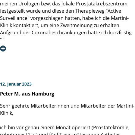
meinen Urologen bzw. das lokale Prostatakrebszentrum
condition of a patient. The difference between a very good
festgestellt wurde und diese den Therapieweg "Active
hospital and an excellent hospital is based on the
Surveillance" vorgeschlagen hatten, habe ich die Martini-
dedication and commitment of the entire staff. I can,
Klinik kontaktiert, um eine Zweitmeinung zu erhalten.
without hesitation, say that the Martini-Klinik is an excellent
Aufgrund der Coronabeschränkungen hatte ich kurzfristig
hospital. The best of the best. The entire staff was
nach Kontaktaufnahme eine ausführliche Videokonferenz
outstanding, and I am very grateful for the wonderful care
mit Professor Haese, der mir nicht nur die Diagnose
they provided. I am mentioning the following persons
ausführlich und verständlich erklärt hat, sondern sich auch
because I remember their respective names. Agata Price,
alle Zeit der Welt genommen hat, meine Fragen zu
Caroline Schuetz, Dirk Weichenhain. I do not know the
beantworten. Am Ende stand natürlich die Frage nach
family names of the following persons. Adrianna and
seiner Therapieempfehlung und er hat mich NICHT zu einer
Sebastian. Martini-Klinik, Thank you!
Operation gedrängt bzw. mir dazu geraten, da mein Tumor
12. Januar 2023
noch in einem sehr frühen Stadium war. Zudem wies er
Peter
M.
aus Hamburg
mich darauf hin, dass ich mich jederzeit wieder bei neuen
Befunden melden könne.
Sehr geehrte Mitarbeiterinnen und Mitarbeiter der Martini-
"Active Surveillance" klingt nach einem einfachen Weg, aber
Klinik,
es erfordert auch eine robuste Einstellung und ein
gesundes Maß an Verdrängung zu akzeptieren, dass man
ich bin vor genau einem Monat operiert (Prostatektomie,
einen Tumor im Körper hat, den man beobachtet, aber
robotergestützt) und fünf Tage später ohne Katheter