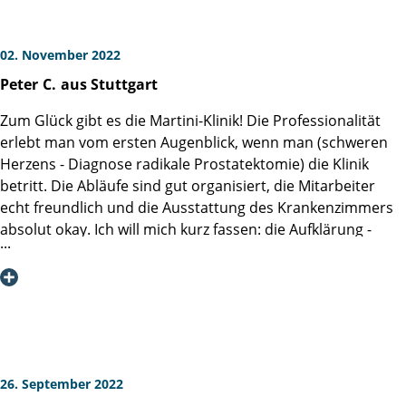
Bett und informierte mich über den nicht einfachen Verlauf
1. Es gibt keinen Grund, "Schiss" wegen des Harnkatheters
Prozess beteiligten Ärztinnen und Ärzten. Natürlich werde
der OP (leider musste in der letzten Phase die da Vinci-
zu haben! Ich hatte große Bedenken, aber nach sehr kurzer
ich die Martini-Klink mit Überzeugung weiterempfehlen.
Methode mit der konventionellen Methode ersetzt
Zeit merkt man ihn nicht. Das ging auch allen anderen
02. November 2022
werden). Auch meine Frau wurde von ihm persönlich
Patienten in der Klinik so, mit denen ich gesprochen habe.
Peter
C.
aus Stuttgart
informiert. Diese ausgezeichnete Fürsorge begann mit dem
ersten Kontakt bis weit über den Entlassungstag hinaus. Es
2. Unterhosen sind überbewertet! Für die Zeit von der OP
Zum Glück gibt es die Martini-Klinik! Die Professionalität
entstand ein Vertrauensverhältnis, das mir die Kraft gab,
bis zur Katheterentfernung braucht man keine - es gibt
erlebt man vom ersten Augenblick, wenn man (schweren
mit dieser schrecklichen Krankheit fertig zu werden. Seit
reizende Dessous in Netzoptik, während man den Katheter
Herzens - Diagnose radikale Prostatektomie) die Klinik
meinem OP-Termin (kurz vor meinem 67. Geburtstag) sind
trägt.
betritt. Die Abläufe sind gut organisiert, die Mitarbeiter
jetzt rund 8 Monate vergangen. Ich kann sagen, dass ich
echt freundlich und die Ausstattung des Krankenzimmers
Schritt für Schritt ins Leben zurückgefunden habe. Dafür
3. Sogar ich habe gelernt, mir die Thrombosespritze selbst
absolut okay. Ich will mich kurz fassen: die Aufklärung -
möchte ich mich herzlich und zutiefst beim gesamten Team
zu geben - obwohl ich noch nicht mal zuschauen kann,
sowohl Anästhesie (Frau Dr. Franziska von Breunig) wie
der Martini-Klinik bedanken. Stellvertretend möchte ich
wenn ich eine Spritze bekomme. Das wird am Tag vor der
auch die Operation selbst (Prof. Dr. Hans Heinzer, den ich
„meinen“ Operateur Prof. Budäus sowie vom
Entlassung beigebracht und ich schaffe es jeden Tag auch
mir gewünscht habe) war präzise und vollständig, alle
Pflegepersonal Schwester Agata (Station 4) nennen, die wie
ohne mir Mut anzutrinken.
meine Fragen (und Anliegen) wurden beantwortet bzw.
alle anderen nicht nur ihren Beruf ausüben, sondern mit
erledigt. Vor der Operation selbst weiß ich nichts
viel Hingabe rund um die Uhr alles tun, damit man wieder
(Halleluja!) - bin in meinem Zimmer eingeschlafen und im
zuversichtlich in die Zukunft schauen kann. In unendlicher
Aufwachraum 5 Stunden später wieder aufgewacht
26. September 2022
Dankbarkeit Hans-Dieter B.
(perfekte Anästhesie)...! Die Schmerzen danach waren