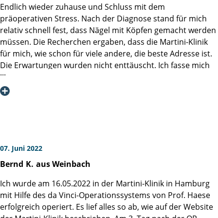
geliefert wurde, wie ich es bestellt hatte, sich meine
Endlich wieder zuhause und Schluss mit dem
NUR DER HSV auch wenn sie es nicht geschafft haben! Die
Gelüste aber geändert hatten, fragte ich, ob ich statt des
präoperativen Stress. Nach der Diagnose stand für mich
Hoffnung stirbt zuletzt.
bestellten Tees ersatzweise einen Kakao haben könne.
relativ schnell fest, dass Nägel mit Köpfen gemacht werden
Statt des erwartbaren und verständlichen „Nein“ fragte der
müssen. Die Recherchen ergaben, dass die Martini-Klinik
freundliche junge Mann vom Catering aber, welche
für mich, wie schon für viele andere, die beste Adresse ist.
Temperatur der Kakao haben solle. Kurz darauf brachte er
Die Erwartungen wurden nicht enttäuscht. Ich fasse mich
mir ein angenehm temperiertes Kännchen Milch und ein
aber trotzdem kurz. Wegen der Corona-Pandemie erfolgte
Schälchen mit Kakopulver, so dass ich die Stärke nach
das Aufklärungsgespräch mit Prof. Graefen telefonisch.
eigenem Wunsch selbst dosieren könne. Besser kann man
Offene Dinge wurden geklärt und nach ein paar Tagen
Kundenservice nicht vollziehen.
wurden mir Prof. Heinzer als Operateur und der 18.5.22 als
OP-Termin angeboten, was ich natürlich gerne annahm.
Fazit: trotz der langen Anreise würde ich die Martini-Klinik
Die stationäre Aufnahme erfolgte am 17.5.22., OP (da Vinci)
immer wieder wählen, weil die dort gebotene Kombination
am 18.5.22, Entlassung am 22.5.22. So die Eckpunkte.
07. Juni 2022
unschlagbar ist: Zum einen die medizinische Kompetenz
Letztendlich schreibe ich dies aber nicht, um Abläufe zu
Bernd
K.
aus Weinbach
und zum zweiten das Personal, welches durchgehend -
erläutern, sondern weil ich mich ganz herzlich beim Team
vom leitenden Arzt bis zum Catering – den Patienten so
der Martini-Klinik bedanken möchte. Es wurde mir viel
Ich wurde am 16.05.2022 in der Martini-Klinik in Hamburg
zugewandt ist, dass man gar nicht anders kann als sich
Angst genommen und alle Mitarbeitenden waren sehr
mit Hilfe des da Vinci-Operationssystems von Prof. Haese
besser zu fühlen.
empathisch, angefangen bei Prof. Heinzer selbst, dem
erfolgreich operiert. Es lief alles so ab, wie auf der Website
Psychoonkologen, der Stationsärztin, den Schwestern und