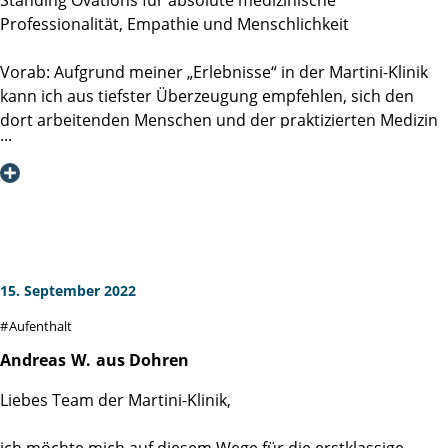
Faculty, die individuelle Patientenbetreuung, die präzise
geht mein Dank noch mal an alle, auch wenn mir die
Professionalität, Empathie und Menschlichkeit
Operation und die hervorragende Nachbetreuung und
beiden Genannten besonders im Gedächtnis bleiben
Qualitätssicherung, das macht im Paket die Martini-Klinik
werden.
Vorab: Aufgrund meiner „Erlebnisse“ in der Martini-Klinik
aus! DIES KANN ICH VOM GANZEN HERZEN BESTÄTIGEN!
kann ich aus tiefster Überzeugung empfehlen, sich den
dort arbeitenden Menschen und der praktizierten Medizin
uneingeschränkt anzuvertrauen. Gehen Sie nach Hamburg!
Dort werden Sie als Gast empfangen und als Mensch
behandelt. Das gesamte Team wird das Allerbeste für Sie
tun.
Mein tiefster und unendlicher Dank geht daher an das
gesamte Team und „meinem“ Chirurgen Prof. Dr. Georg
15. September 2022
Salomon. Er hat mich so beraten, wie wenn ich ein enger
Aufenthalt
Freund wäre. Wie komme ich zu meiner Empfehlung, ob
der Tatsache, keinen Vergleich zu haben? Mit der Diagnose
Andreas
W.
aus Dohren
meines bösartigen Prostatakarzinoms wurden
Liebes Team der Martini-Klinik,
(Todes-)Ängste und Emotionen bei mir hervorgerufen, die
ich bisher nicht kannte. Ich bin 54 Jahre jung, viele Jahre
ich möchte mich auf diesem Wege für die erstklassige