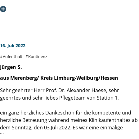
wider, was ich mir kaum zu erhoffen gewagt und bis dato
Tastbefund, keine Vergrößerung und keinerlei
im Medizinbetrieb noch nie in dieser Form erlebt hatte,
Beschwerden.
aber bei jedem der folgenden Schritte von den
Aufgrund der einzigartigen Expertise habe ich mich für die
Voruntersuchungen, über die OP, den Klinikaufenthalt bis
Martini-Klinik zur Weiterbehandlung entschieden. Das
hin zur Nachsorge ausnahmslos in dieser Klinik erfahren
Erstgespräch führte Herr Prof. Budäus in einer ruhigen,
durfte: höchstmögliche Professionalität bei gleichzeitig
souveränen und -Mut machenden - Atmosphäre mit mir.
16. Juli 2022
stets spürbarer Empathie - von der Verwaltung, über das
Im Gespräch habe ich mich für die Totalentfernung
Pflegepersonal bis hin zu Stationsärzten und Operateuren!
Aufenthalt
Kontinenz
entschieden. Aufnahme erfolgte am 22.8. in absolut
Das schafft Vertrauen, und dieses Vertrauen ist, für den
positiver und entspannter Atmosphäre; OP mittels Da Vinci
Jürgen
S.
Patienten, die härteste Währung in der klinischen Medizin.
am 23.08. durch Herrn Prof. Budäus.
aus Merenberg/ Kreis Limburg-Weilburg/Hessen
Am gleichen Tag konnte ich nachmittags die ersten Schritte
Nun, um es abzukürzen: roboterassistierte OP Mitte Juli auf
gehen, ab dem nächsten Tag war ich alleine mit anderen
Sehr geehrter Herr Prof. Dr. Alexander Haese, sehr
dem Tisch von Herrn Prof. Dr. Haese, 5 Tage in der Klinik,
Patienten/Beutelträgern unterwegs. Am 6. Tag nach der OP
geehrtes und sehr liebes Pflegeteam von Station 1,
einige Tage zu Hause und anschließend 3 Wochen in der
war ich schmerzfrei und benötigte keine Medikamente
AHB in Bad Wildungen. Und dort als "Einhorn" - nämlich mit
mehr. Der Blasenkatheter wurde 7 Tage nach der OP völlig
ein ganz herzliches Dankeschön für die kompetente und
komplettem und optimalem Operationsergebnis, das mir
schmerzfrei gezogen und knapp 2 Wochen später habe ich
herzliche Betreuung während meines Klinikaufenthaltes ab
Prof. Dr. Haese telefonisch mitteilte, sobald die Befunde
meine Kontinenz zu 95 % zurück; eine Minivorlage hält 24
dem Sonntag, den 03.Juli 2022. Es war eine einmalige
aus der Pathologie ihm vorlagen; gänzlich ohne (!)
Stunden. Die Angst vor Inkontinenz war überflüssig.
Erfahrung für mich bei solch netten und lieben Menschen
Inkontinenz; mit erfolgreichem Erhalt der Nervenstränge.