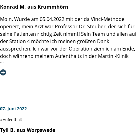
dass die Patienten glücklich sind und schnell wieder
Schon am 8. Mai reichte mir in der Nacht bereits eine
in den Hintergrund treten zu lassen.
Konrad
M.
aus Krummhörn
gesund werden. Diese Empathie ist – gerade in dieser
Vorlage Nr. 1 und tagsüber eine Nr. 2. Vom 10. bis zum 31.
Wenn ich gestern mit einem Hauch von Wehmut die Klinik
Breite – außergewöhnlich; Vergleichbares habe ich in
Mai war ich zur AHB in Bad Wildungen.
Moin. Wurde am 05.04.2022 mit der da Vinci-Methode
verlassen habe, dann deshalb, weil ich mich nur mit einem
anderen Klinikaufenthalten nicht ansatzweise erlebt.
Des weiteren ist auch die Potenz fast als gleichwertig mit
operiert, mein Arzt war Professor Dr. Steuber, der sich für
(nordisch-kühlen) "Tschüss" anstelle eines "Auf
dem Zustand vor der OP anzusehen. Alleine diese
seine Patienten richtig Zeit nimmt! Sein Team und allen auf
Wiedersehen" verabschieden konnte und wollte.
Mein Operateur, Herr Prof. Haese, kam zusätzlich zu den
Ergebnisse sprechen für eine hervorragende
der Station 4 möchte ich meinen größten Dank
Visiten der Stationsärzte mehrmals bei mir vorbei, um sich
Durchführung der Operation. Mein besonderer Dank gilt
aussprechen. Ich war vor der Operation ziemlich am Ende,
Schließlich möchte ich mich auch beim Caterer-Team
nach meinem Zustand zu erkundigen.
hier vor allem Herrn Professor Lars Budäus mit seinem
doch während meinem Aufenthalts in der Martini-Klinik
bedanken, dessen Arbeit vermutlich zum besten gehört,
Die vielen liebevollen Schwestern und Pfleger, die sich
Team und der ganzen Martini Klinik. Vielen Dank.
wurde mir die Angst genommen und die Hoffnung stieg!
was die deutsche Kliniklandschaft zu bieten hat. Obwohl ich
meiner annahmen (Maria, Julia, Sigrid, Franziska, Karen, Jan,
Bettnachbar und einige anderen Patienten waren super
mangels Appetit nur einen kleinen Teil ihres Angebots
Karl-Heinz) haben sich alle Zeit für mich genommen, die es
drauf, so dass Mann sich gegenseitig auch noch aufbaute.
genießen konnte, haben sie - auch durch ihre positive
brauchte – und sogar für einen kleinen privaten Plausch,
OP verlief super und der Dr. Steuber kam jeden Tag vorbei
Ausstrahlung - ebenfalls einen wichtigen Beitrag zu meiner
wenn ich diesen anzettelte. Die Ärzte, die sich um mich
und informierte sich um das Wohlbefinden, was nicht
Genesung geleistet. All denjenigen, die ich hier nicht
kümmerten (Frau Gerriets, Frau Linse, Herr Falkenbach)
selbstverständlich ist. Dafür einen großen Lob! Eine Woche
erwähnt habe und die an meinem Aufenthalt in irgendeiner
haben stets laienverständlich erläutert, was sie mit mir
später kam der Anruf das alles raus ist und ich einen
07. Juni 2022
Weise mitgewirkt haben, möchte ich ebenfalls danken.
machen, warum sie das tun und wie das Ergebnis ist.
Luftsprung machte! Vier Wochen später Reha und ich bin
Ohne die Arbeit vieler Köpfe und Hände wäre das alles
Aufenthalt
fast wieder der alte wie vor der OP! Männer, also keine
nicht zu einer runden Sache geworden.
Kleine Episode, die verdeutlicht, dass der gute Geist des
Angst, ihr seit wenn ihr dieses blödes Problem habt, in
Tyll
B.
aus Worpswede
Hauses jeden dort erfasst. Als mir ein Frühstück so
dieser Klinik genau richtig aufgehoben! In diesem Sinne