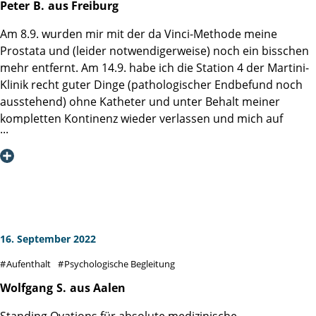
Peter
B.
aus Freiburg
beherrschbar und ich konnte/durfte/sollte bereits am
Operationstag ein paar Schritte laufen. Fazit - absolute
Am 8.9. wurden mir mit der da Vinci-Methode meine
Erfolgsbilanz: Am Donnerstag operiert, am Freitag bereits
Prostata und (leider notwendigerweise) noch ein bisschen
2000 Schritte gemacht, am Samstag stellten sich - nach und
mehr entfernt. Am 14.9. habe ich die Station 4 der Martini-
nach - die Körperfunktionen wieder ein, 3000 Schritte ab
Klinik recht guter Dinge (pathologischer Endbefund noch
Sonntag und weniger Schmerzmittel, am Montag
ausstehend) ohne Katheter und unter Behalt meiner
gründliche Nachuntersuchung UND Katheter wurde (ohne,
kompletten Kontinenz wieder verlassen und mich auf
dass ich es gemerkt habe) entfernt, am Dienstag
meine weite Heimreise gemacht. Ein riesen Stein ist mir
nochmalige Untersuchung und der Hinweis "morgen
vom Herzen gefallen, hatte ich doch große Sorge vor den
gehen Sie/dürfen Sie nach Hause...!!! Gesagt, getan, ich bin
Einschränkungen durch eine Inkontinenz. Die Entscheidung
am Mittwoch NICHT INKONTINENT aus der Klinik gegangen
für Hamburg habe ich an keiner Stelle bereut, die
und konnte mit überschaubaren Schmerzen "ins Leben
Operation verlief sehr gut (Prof. Salomon), medizinische
zurückkehren" (4 Wochen später scheint sich auch die
Betreuung und Nachsorge waren hervorragend, von
Impotenz aufzulösen)!!! Mein tausendfacher Dank gilt Prof.
Wärme und Menschlichkeit geprägt und hier möchte ich
16. September 2022
Dr. Hans Heinzer und seinem Team für eine 100%ig
auch unbedingt Essenservice und Reinigungsdienst mit
Aufenthalt
Psychologische Begleitung
gelungene Operation (selbst am Sonntag kam er zur Visite),
einbeziehen. Leider habe ich so ein schlechtes
sowie dem gesamten Pflegepersonal, das wirklich einen
Namengedächtnis und es gab auf Station 4 neben Julia und
Wolfgang
S.
aus Aalen
sehr guten Job macht! Zitat von der Website: Das Team, die
Katharina ausschließlich fürsorgliche Pflegekräfte, deshalb
Standing Ovations für absolute medizinische