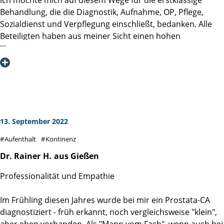
glücklich verheiratet und unsere 5-jährige „Nachzüglerin“
Behandlung, die die Diagnostik, Aufnahme, OP, Pflege,
bereichert das Leben unserer Familie. Und plötzlich klopft
Sozialdienst und Verpflegung einschließt, bedanken. Alle
der Tod an mit schlimmsten Folgen, wenn „Mann“ ihm
Beteiligten haben aus meiner Sicht einen hohen
doch noch von der Schippe springt: Inkontinenz und
Patientenfokus, so das ich mich in dieser für mich sehr
Verlust der Potenz. „Mann“ ist in höchstem Maße
angespannten Situation aufgefangen und angenommen
verunsichert, desorientiert und „hilfesuchend“. Und das in
gefühlt habe. Das kann ich durchweg für alle Mitarbeiter
den vermeintlich besten Lebensjahren.
bescheinigen. Heute, 13 Tage nach der OP, geht es mir sehr
Prädikat „außerordentliche“ Empathie, um es auf den
gut und ich sehe durch die klasse Arbeit der Martini-Klinik
Punkt zu bringen: Vom ersten Gespräch an werden Ihnen
entspannt in die Zukunft - vielen lieben Dank dafür!
die Ängste genommen, so war es bei mir. Und auch in der
13. September 2022
E-Mail Kommunikation haben Sie das Gefühl, das Team der
Eine kleine Anekdote wird mir immer im Gedächtnis
Martini-Klinik ist immer für Sie da und berät und
Aufenthalt
Kontinenz
bleiben: Ich sitze auf dem Bett und warte zur OP abgeholt
„behandelt“ Sie gerne. Es entsteht ein
zu werden, da wird das Zimmer geputzt und die
Dr. Rainer
H.
aus Gießen
Vertrauensverhältnis, das Ihnen in Ihrer Situation Kraft und
Mitarbeiterin des Reinigungsdienstes sagt, dass ich mir
Zuversicht gibt, den steilen Berg zu überwinden, der sich
Professionalität und Empathie
keine Sorgen machen muss und wörtlich: "Unsere
plötzlich vor Ihnen in den Weg gestellt hat. Diese Tatsache,
Operateure sind die Besten!" - was für eine "corporate
dass das Team der Martini-Klinik keine Zauberer und
Im Frühling diesen Jahres wurde bei mir ein Prostata-CA
identity". vG Andreas W.
Wunderheiler sind, sondern jeder in seiner Rolle
diagnostiziert - früh erkannt, noch vergleichsweise "klein",
(Verwaltung/ Aufnahme, Pflege, Chirurgie, Nachsorge,
aber eben vorhanden. Als "Mann vom Fach", wenn auch bei