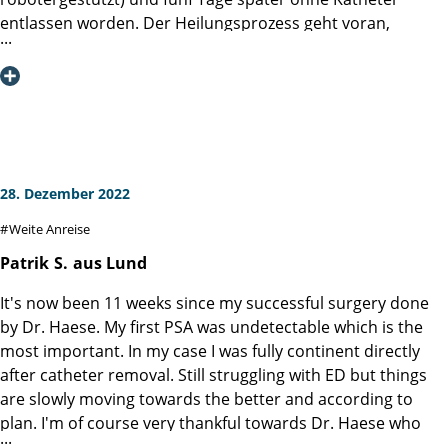
nicht aktiv therapiert. Bei mir hat das mal besser und mal
entlassen worden. Der Heilungsprozess geht voran,
schlechter geklappt. Ende des letzten Jahres habe ich dann
allerdings bin ich noch schwach, was aber auch an einem
den Entschluss gefasst, auf eine aktive Therapie (radikale
heftigen grippalen Infekt seit mehr als zwei Wochen liegt.
Prostatektomie) zu wechseln. Ausschlaggebend dabei
Leider musste ich deswegen auch die
waren neben den psychischen Ups and Downs vor allem
Beckenbodengymnastik immer wieder verschieben. Die
ein signifikanter Größenzuwachs der Prostata sowie die
Kontinenz stagniert insofern auf der zweiten Stufe. Ich
Abschätzung, dass ich mich als Mitte 50-jähriger sowieso
habe schon mehrere Operationen hinter mir. Es waren
irgendwann würde operieren lassen müssen. Und da wir
immer gute Krankenhäuser und sehr gute Chirurgen. Aber
28. Dezember 2022
alle nicht jünger werden, habe ich dann den Entschluss pro
die Martini-Klinik ist etwas ganz Besonderes:
Weite Anreise
OP gefasst. Den Entschluss habe ich in einem weiteren
Telefonat mit Professor Haese besprochen, der meine
1. Die Fachkompetenz ist (soweit ich das als Laie beurteilen
Patrik
S.
aus Lund
Beweggründe kritisch hinterfragt hat, aber am Ende
kann) überragend und hat ein breites Fundament: die an
It's now been 11 weeks since my successful surgery done
schlüssig nachvollziehen konnte und eine OP als adäquat
der OP beteiligten Ärzte und Pflegekräfte, die Ärzte und
by Dr. Haese. My first PSA was undetectable which is the
befürwortete. Die professionelle Beratung und vor allem
Pflegekräfte auf der Station oder bei
most important. In my case I was fully continent directly
auch das Gefühl, niemals zu einer OP gedrängt worden zu
Spezialuntersuchungen, die Servicekräfte bei der
after catheter removal. Still struggling with ED but things
sein, hat neben der Spezialisierung und hohen Anzahl an
Aufnahme.
are slowly moving towards the better and according to
radikalen Prostatektomien ("Was man oft macht, macht
plan. I'm of course very thankful towards Dr. Haese who
man gut!") dazu geführt, mich durch Prof. Haese und sein
2. Ein sehr gutes Management: Arbeitsteilung und
was the tip of the spear during this journey. But for me it is