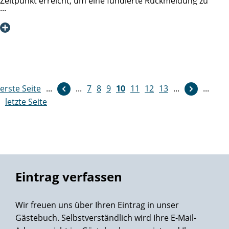
Zeitpunkt erreicht, um eine fundierte Rückmeldung zu
geben.
Vorgeschichte: Bei der Vorsorgeuntersuchung (Oktober
2021) waren der Tastbefund und die Sonografie unauffällig,
der Urologe empfahl ergänzend den PSA–Wert zu
bestimmen (IGeL-Leistung). Der erste PSA-Wert lag bei 104
und wurde durch die kurzfristig durchgeführte Kontrolle
erste Seite
...
...
weiter
7
8
9
10
11
12
13
...
...
bestätigt. Es folgten mehrere MRT und CT, die die
letzte Seite
vermutete Diagnose bestätigten, bei denen sich aber keine
Hinweise auf Metastasen fanden. Die Biopsie (Januar 2022)
zeigte in 12 Stanzen einen kompletten Befall der Prostata
mit einem aggressiven Tumor, der zudem sehr schnell
wuchs, d.h. in 3 Monaten stieg der PSA-Wert von 104 auf
110. Damit war klar, dass es sich um einen Hochrisikokrebs
Eintrag verfassen
handelte, der unbedingt entfernt werden muss. Dringende
Empfehlung meines Urologen, um das weitere Wachstum
Wir freuen uns über Ihren Eintrag in unser
bis zur Operation zu begrenzen, war eine
Gästebuch. Selbstverständlich wird Ihre E-Mail-
Hormonbehandlung, die am 04.02.2022 begann und in