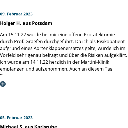
09. Februar 2023
Holger
H.
aus Potsdam
Am 15.11.22 wurde bei mir eine offene Protatektomie
durch Prof. Graefen durchgeführt. Da ich als Risikopatient
aufgrund eines Aortenklappenersatzes gelte, wurde ich im
Vorfeld sehr genau befragt und über die Risiken aufgeklärt.
Ich wurde am 14.11.22 herzlich in der Martini-Klinik
empfangen und aufgenommen. Auch an diesem Tag
fanden noch mal ausführliche Gespräche statt. Die
Operation verlief ohne Probleme mit dem bestmöglichen
Ergebnis. Leider musste ich aufgrund meines Risikos am 4.
und 5. Tag nach der OP aufgrund innerer Blutungen
notoperiert werden. Ich musste einige Tage auf der
Intensivstation des UKE verbringen. Jeden Tag wurde ich
auch dort - in der Regel durch Frau Dr. Pose - besucht und
05. Februar 2023
untersucht. Mein Aufenthalt in der Martini-Klinik dauerte
Michael
S.
aus Karlsruhe