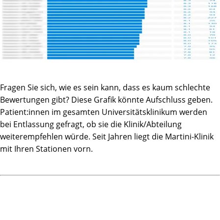
Zusammenfassung: Ich glaube, dass die Behandlung in
dieser Klinik (bei der Ausprägung dieses Tumors) für mich
die bestmögliche Entscheidung war, die ich jederzeit so
wieder treffen würde. Daher geht mein herzlicher Dank an
Herrn Prof. Steuber und alle anderen Mitarbeiter:innen der
Klinik, die ich in dieser Zeit kennengelernt habe. Hier
ergänzen sich Kompetenz und eine gute menschliche,
patientenorientierte Haltung in vorbildlicher Weise.
Fragen Sie sich, wie es sein kann, dass es kaum schlechte
Machen Sie bitte so weiter!
Bewertungen gibt? Diese Grafik könnte Aufschluss geben.
Patient:innen im gesamten Universitätsklinikum werden
bei Entlassung gefragt, ob sie die Klinik/Abteilung
weiterempfehlen würde. Seit Jahren liegt die Martini-Klinik
mit Ihren Stationen vorn.