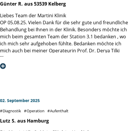
histologischen Befund, der mich mit großer Gelassenheit in
Günter
R.
aus 53539 Kelberg
betonen, wie wichtig es ist, sich in eine Spezialklinik zu
die Zukunft blicken lässt.
begeben, die genau auf dieses Krankheitsbild fokussiert ist
Liebes Team der Martini Klinik
Ich bin der Martini-Klinik, Herrn. Prof. Steuber und allen,
– das macht einen riesigen Unterschied im gesamten
OP 05.08.25. Vielen Dank für die sehr gute und freundliche
wirklich allen Mitarbeitern dankbar, dass sie mich und
Behandlungs- und Genesungsverlauf.
Behandlung bei Ihnen in der Klinik. Besonders möchte ich
meine Ehefrau durch diese schwere Zeit geführt haben,
mich beim gesamten Team der Station 3.1 bedanken , wo
sehr einfühlsam, immer die nächsten Schritte erklärend
Ich fühle mich heute bestens versorgt und kann die
ich mich sehr aufgehoben fühlte. Bedanken möchte ich
und alle Aussagen und Termine einhaltend. - Das "Martini-
Martini-Klinik uneingeschränkt weiterempfehlen. Vielen
mich auch bei meiner Operateurin Prof. Dr. Derya Tilki
Prinzip" wurde bei mir konsistent eingehalten!
Dank an das gesamte Team!
Liebe Grüße nach Hamburg
Günter R.
02. September 2025
Diagnostik
Operation
Aufenthalt
Lutz
S.
aus Hamburg