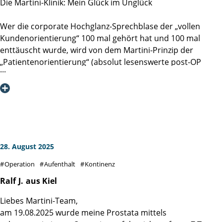
Die Martini-Klinik: Mein Glück im Unglück
Wer die corporate Hochglanz-Sprechblase der „vollen
Kundenorientierung“ 100 mal gehört hat und 100 mal
enttäuscht wurde, wird von dem Martini-Prinzip der
„Patientenorientierung“ (absolut lesenswerte post-OP
Lektüre: DAS MARTINI-PRINZIP, Spitzenmedizin durch
Spezialisierung, Ergebnistransparenz und
Patientenorientierung, 2018) eines Besseren belehrt. Die
Deckungsgleichheit des formulierten hohen Anspruches
mit meinem sehr persönlichem und individuellen Erlebnis
im Sommer 2025 hat mich tief beeindruckt.
28. August 2025
Diesen formulierten Anspruch der Patientenorientierung
Operation
Aufenthalt
Kontinenz
habe ich - entlang der gesamten Prozesskette von Check-In
bis Entlassung und als von jedem Mitarbeitenden mit jeder
Ralf
J.
aus Kiel
Faser gelebt - erleben dürfen. Man spürt die klugen
Liebes Martini-Team,
Gedanken und die gute Implementierung derer, vor allem
am 19.08.2025 wurde meine Prostata mittels
aber erlebt man die durchgehend pro-aktive und