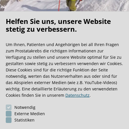
Helfen Sie uns, unsere Website
Oh what a ride!
stetig zu verbessern.
Um Ihnen, Patienten und Angehörigen bei all Ihren Fragen
Wir bekommen ja viele tolle Gästebucheinträge,
zum Prostatakrebs die richtigen Informationen zur
aber dieser ist doch sehr ungewöhnlich.
Verfügung zu stellen und unsere Website optimal für Sie zu
gestalten sowie stetig zu verbessern verwenden wir Cookies.
Diese Cookies sind für die richtige Funktion der Seite
0:40 Minuten
notwendig, werten das Nutzerverhalten aus oder sind für
das Abspielen externer Medien (wie z.B. YouTube-Videos)
wichtig. Eine detaillierte Erläuterung zu den verwendeten
Cookies finden Sie in unserem
Datenschutz
.
Notwendig
Externe Medien
Statistiken