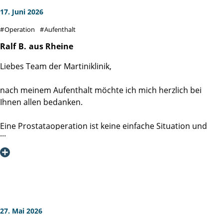
17. Juni 2026
Operation
Aufenthalt
Ralf
B.
aus Rheine
Liebes Team der Martiniklinik,
nach meinem Aufenthalt möchte ich mich herzlich bei
Ihnen allen bedanken.
Eine Prostataoperation ist keine einfache Situation und
bringt viele Fragen und Sorgen mit sich. Umso mehr hat es
mir geholfen, dass ich mich von Anfang an sehr gut
aufgehoben gefühlt habe.
Besonders beeindruckt haben mich die Freundlichkeit, die
Menschlichkeit und die Zeit, die sich Ärzte, Pflegekräfte und
Mitarbeitende für die Patienten nehmen. Auf Fragen und
27. Mai 2026
Sorgen wurde immer verständnisvoll eingegangen, und ich