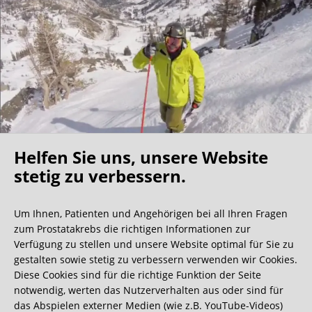
Helfen Sie uns, unsere Website
Oh what a ride!
stetig zu verbessern.
Um Ihnen, Patienten und Angehörigen bei all Ihren Fragen
Wir bekommen ja viele tolle Gästebucheinträge,
zum Prostatakrebs die richtigen Informationen zur
aber dieser ist doch sehr ungewöhnlich.
Verfügung zu stellen und unsere Website optimal für Sie zu
gestalten sowie stetig zu verbessern verwenden wir Cookies.
Diese Cookies sind für die richtige Funktion der Seite
0:40 Minuten
notwendig, werten das Nutzerverhalten aus oder sind für
das Abspielen externer Medien (wie z.B. YouTube-Videos)