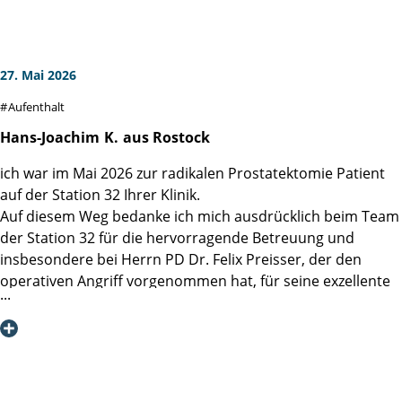
Betreuung.
Alle Ärztinnen, Ärzte, Pflegerinnen und Pfleger waren
kompetent und freundlich, es herrscht ein ruhiges und
Die Martiniklinik steht nicht nur für Spitzenmedizin,
entspanntes Arbeitsklima, sicherlich weit über dem
sondern auch für einen Umgang mit Patienten, der
Standard. Ich konnte ohne Katheter die Klinik nach 9 Tagen
27. Mai 2026
Vertrauen schafft und Mut macht. Dafür bin ich sehr
verlassen und hatte keine Inkontinenz Probleme.
Aufenthalt
dankbar.
Ich habe die Martini-Klinik bereits einem Bekannten, der in
der gleichen Lage ist, weiterempfohlen.
Hans-Joachim
K.
aus Rostock
Vielen Dank und herzliche Grüße
ich war im Mai 2026 zur radikalen Prostatektomie Patient
Peter S.
auf der Station 32 Ihrer Klinik.
Auf diesem Weg bedanke ich mich ausdrücklich beim Team
der Station 32 für die hervorragende Betreuung und
insbesondere bei Herrn PD Dr. Felix Preisser, der den
operativen Angriff vorgenommen hat, für seine exzellente
Arbeit bedanken.
Die Schwestern und Pfleger der Station 32 waren 24/7 für
den Patienten mit Umsicht und Sachverstand da und
konnten durch ihre Empathie mentale Begleitung geben.
Herr PD Dr. Felix Preisser kam täglich nach seinem OP-Tag