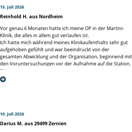
15. Juli 2026
Reinhold
H.
aus Nordheim
Vor genau 6 Monaten hatte ich meine OP in der Martini-
Klinik, die alles in allem gut verlaufen ist.
Ich hatte mich während meines Klinikaufenthalts sehr gut
aufgehoben gefühlt und war beeindruckt von der
gesamten Abwicklung und der Organisation, beginnend mit
den Voruntersuchungen vor der Aufnahme auf die Station.
Auf der Station war ich nahezu begeistert, wie freundlich,
zuvorkommend und kompetent das gesamte Personal war.
Leider hatte das Nach-OP-Gespräch direkt im
Aufwachraum stattgefunden, so dass ich mich an die
Inhalte nicht mehr erinnern konnte. So hatte ich länger auf
das OP Arztgespräch gewartet, welches dann leider sehr
kurz gehalten wurde.
10. Juli 2026
Unabhängig davon war ich mit dem Verlauf sehr zufrieden.
Darius
M.
aus 29499 Zernien
Nach der OP wurde ich noch 2 mal wg. der weiteren