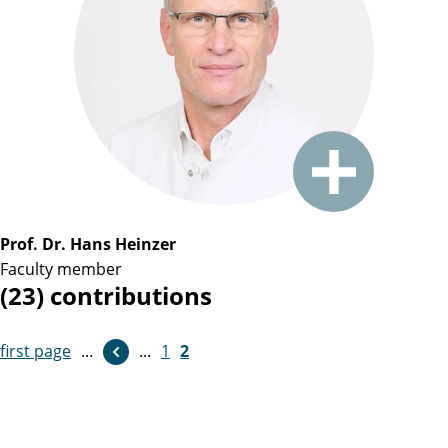
Prof. Dr. Hans Heinzer
Faculty member
(23) contributions
first page
...
...
1
2