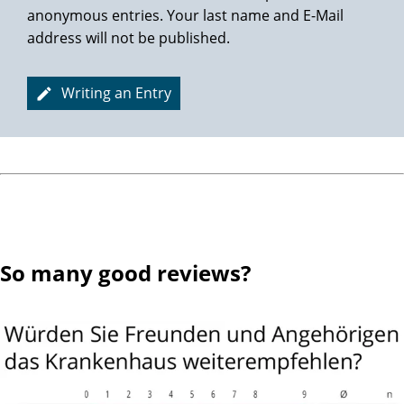
anonymous entries. Your last name and E-Mail
address will not be published.
Lieben Dank auch an das gesamte Team, für die so
außergewöhnliche, menschliche Zuwendung.
Writing an Entry
Ich kann nur jedem die Martini-Klinik nachdrücklich
empfehlen.
Hier ist "Mann" richtig aufgehoben.
Liebe Grüße
Ihr Wilfried C.
So many good reviews?