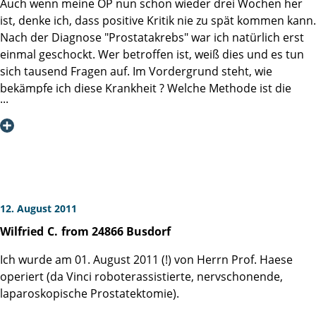
Auch wenn meine OP nun schon wieder drei Wochen her
ist, denke ich, dass positive Kritik nie zu spät kommen kann.
Nach der Diagnose "Prostatakrebs" war ich natürlich erst
einmal geschockt. Wer betroffen ist, weiß dies und es tun
sich tausend Fragen auf. Im Vordergrund steht, wie
bekämpfe ich diese Krankheit ? Welche Methode ist die
richtige?
Nach Abwägung einiger dieser möglichen Methoden
entschied ich mich, trotz der möglichen Risiken, der
Beeinträchtigung oder gar des Verlustes der Potenz, sowie
einer möglichen Inkontinenz, für die Operation. An dieser
Stelle möchte ich meiner Urologin, Frau Dr. med. Knobloch
aus Leinefelde herzlichst Danke sagen, denn Sie hat in
12. August 2011
beträchtlichem Maße, dazu beigetragen, dass ich mich für
Wilfried
C.
from 24866 Busdorf
die Martini-Klinik am UKE Hamburg - Eppendorf,
entschieden habe.
Ich wurde am 01. August 2011 (!) von Herrn Prof. Haese
Am 04.08.2015 wurde ich von Herrn Prof. Steuber operiert.
operiert (da Vinci roboterassistierte, nervschonende,
Alles verlief nach Plan, auch wenn, auf Grund der Lage des
laparoskopische Prostatektomie).
Karzinoms, nur die Hälfte der Potenznerven erhalten