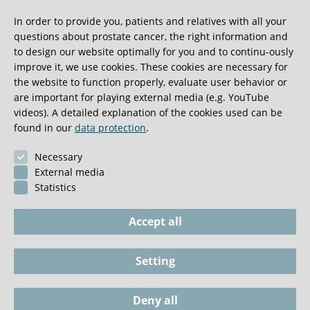
In order to provide you, patients and relatives with all your
questions about prostate cancer, the right information and
We get a lot of great guest book entries, but this
to design our website optimally for you and to continu-ously
one is very unusual.
improve it, we use cookies. These cookies are necessary for
the website to function properly, evaluate user behavior or
are important for playing external media (e.g. YouTube
0:40 minutes
videos). A detailed explanation of the cookies used can be
found in our
data protection
.
Necessary
External media
Statistics
Accept all
Setting
Imprint
Phone / Documents
Deny all