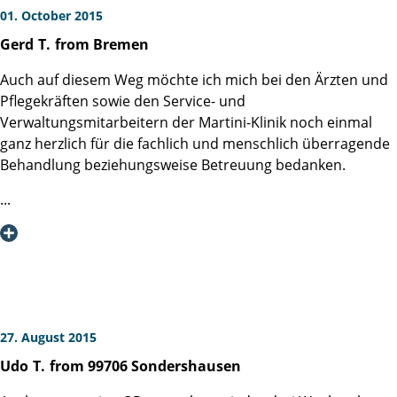
01. October 2015
Gerd
T.
from Bremen
Auch auf diesem Weg möchte ich mich bei den Ärzten und
Pflegekräften sowie den Service- und
Verwaltungsmitarbeitern der Martini-Klinik noch einmal
ganz herzlich für die fachlich und menschlich überragende
Behandlung beziehungsweise Betreuung bedanken.
Mein ganz besonderer Dank gilt Herrn Professor Haese für
das Ergebnis der Operation. Ich bin überglücklich, dass
nach der Prostatektomie mit dem daVinci-
Operationssystem keine nennenswerte Beeinträchtigung
der Kontinenz eingetreten ist.
27. August 2015
Udo
T.
from 99706 Sondershausen